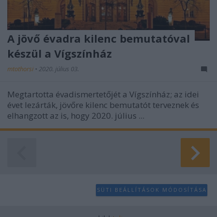
A jövő évadra kilenc bemutatóval
készül a Vígszínház
mtothorsi
•
2020. július 03.
Megtartotta évadismertetőjét a Vígszínház; az idei
évet lezárták, jövőre kilenc bemutatót terveznek és
elhangzott az is, hogy 2020. július ...
SÜTI BEÁLLÍTÁSOK MÓDOSÍTÁSA