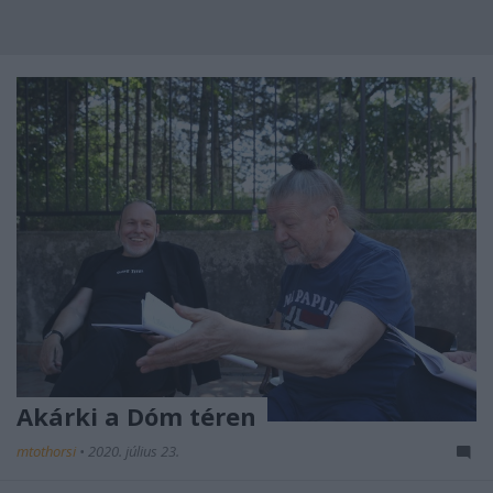
Akárki a Dóm téren
mtothorsi
•
2020. július 23.