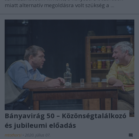
miatt alternatív megoldásra volt szükség a ...
Bányavirág 50 – Közönségtalálkozó
és jubileumi előadás
mtothorsi
•
2020. július 07.