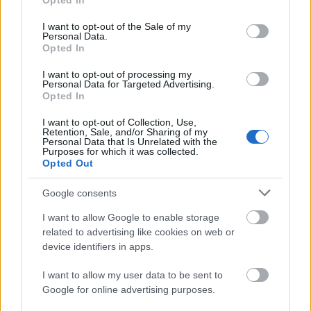
Opted In
use your data for below specified purposes in below Google
consent section.
I want to opt-out of the Sale of my
Personal Data.
Opted In
I want to opt-out of processing my
Personal Data for Targeted Advertising.
„Csonka évadot zárni nem felemelő
Opted In
érzés"
I want to opt-out of Collection, Use,
Retention, Sale, and/or Sharing of my
mtothorsi
•
2020. július 15.
Personal Data that Is Unrelated with the
Purposes for which it was collected.
Opted Out
Megtartotta évadzáró társulati ülését a Tomcsa
Sándor Színház. A világjárvány próbára tette az
Google consents
egész társulatot, de ennek ellenére ...
I want to allow Google to enable storage
related to advertising like cookies on web or
device identifiers in apps.
I want to allow my user data to be sent to
Google for online advertising purposes.