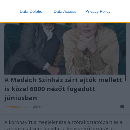
Data Deletion
Data Access
Privacy Policy
A Madách Színház zárt ajtók mellett
is közel 6000 nézőt fogadott
júniusban
mtothorsi
•
2020. július 09.
A koronavírus megjelenése a szórakoztatóipart és a
színházakat sem kímélte, a kényszerű bezárások