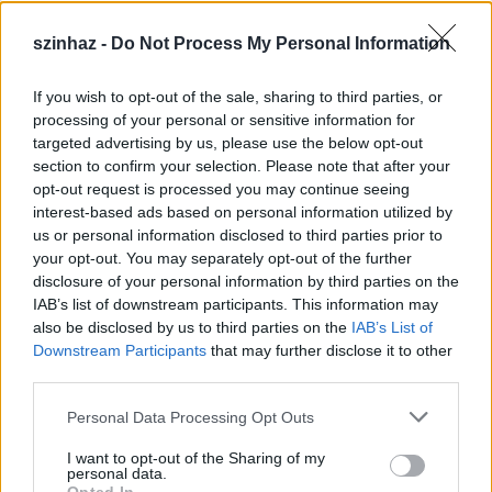
szinhaz -
Do Not Process My Personal Information
If you wish to opt-out of the sale, sharing to third parties, or
Épül a Dóm téri szabadtéri színpad
processing of your personal or sensitive information for
targeted advertising by us, please use the below opt-out
mtothorsi
•
2020. július 16.
section to confirm your selection. Please note that after your
opt-out request is processed you may continue seeing
Megkezdődött a Szegedi Szabadtéri Játékok Dóm
interest-based ads based on personal information utilized by
téri játszóhelyének építése. A fesztivál ikonikus
us or personal information disclosed to third parties prior to
helyszínének számító téren elsőként ...
your opt-out. You may separately opt-out of the further
disclosure of your personal information by third parties on the
IAB’s list of downstream participants. This information may
also be disclosed by us to third parties on the
IAB’s List of
Downstream Participants
that may further disclose it to other
third parties.
Please note that this website/app uses one or more Google
Personal Data Processing Opt Outs
services and may gather and store information including but
not limited to your visit or usage behaviour. You may click to
I want to opt-out of the Sharing of my
personal data.
grant or deny consent to Google and its third-party tags to