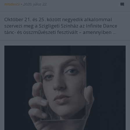
mtothorsi
•
2020. július 22.
Október 21. és 25. között negyedik alkalommal
szervezi meg a Szigligeti Színház az Infinite Dance
tánc- és összművészeti fesztivált – amennyiben ...