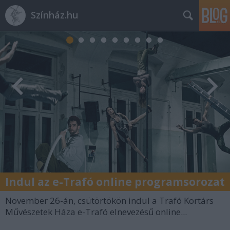
Színház.hu
Indul az e-Trafó online programsorozat
November 26-án, csütörtökön indul a Trafó Kortárs
Művészetek Háza e-Trafó elnevezésű online...