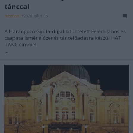
tánccal
mtothorsi
•
2020. július 06.
A Harangozó Gyula-díjjal kitüntetett Feledi János és
csapata ismét élőzenés táncelőadásra készül HAT
TÁNC címmel.
...