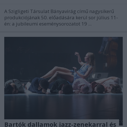
A Szigligeti Társulat Bányavirág című nagysikerű
produkciójának 50. előadására kerül sor július 11-
én: a jubileumi eseménysorozatot 19 ...
Bartók dallamok jazz-zenekarral és