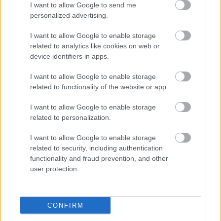
I want to allow Google to send me
personalized advertising.
I want to allow Google to enable storage
related to analytics like cookies on web or
device identifiers in apps.
I want to allow Google to enable storage
related to functionality of the website or app.
"Csak engedjenek át a határon,
I want to allow Google to enable storage
jövünk!"
related to personalization.
mtothorsi
•
2020. július 13.
I want to allow Google to enable storage
related to security, including authentication
Augusztus 21. és 29. között, a tervezett és már
functionality and fraud prevention, and other
meghirdetett versenyprogrammal, magas művészi
user protection.
értékű fesztiválkínálattal, és három workshoppal ...
CONFIRM