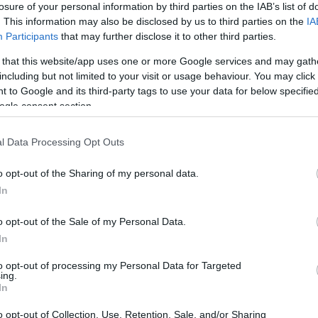
losure of your personal information by third parties on the IAB’s list of
. This information may also be disclosed by us to third parties on the
IA
Participants
that may further disclose it to other third parties.
 that this website/app uses one or more Google services and may gath
including but not limited to your visit or usage behaviour. You may click 
 to Google and its third-party tags to use your data for below specifi
Sodró Eliza: "Színészként a katarzist nem
ogle consent section.
tudjuk garantálni"
l Data Processing Opt Outs
„Ilyen rendkívüli és teljesen egyedi helyzette
még nem kellett szembenéznünk.”
o opt-out of the Sharing of my personal data.
ok
Az Előadóművészi Jogvédő Iroda saját forrásából se
In
pad!
azokat az előadóművészeket, akik a koronavírus
o opt-out of the Sale of my Personal Data.
terjedését megakadályozó és érthető kormányzati
In
intézkedések mentén az elmaradó előadásaik miatt.
to opt-out of processing my Personal Data for Targeted
Őze Áron: „a színház élő műfaj, amelynek var
ing.
In
a művész és néző közvetlen találkozásában rej
o opt-out of Collection, Use, Retention, Sale, and/or Sharing
A Bartók Kamaraszínház és Művészetek Háza