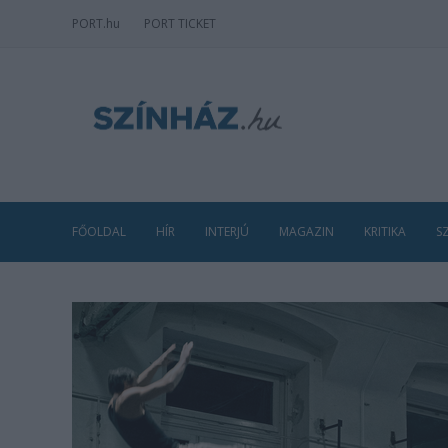
PORT
.hu
PORT TICKET
FŐOLDAL
HÍR
INTERJÚ
MAGAZIN
KRITIKA
S