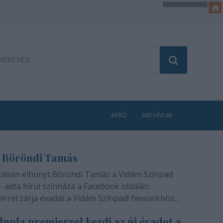
APRÓ
ARCHÍVUM
 Böröndi Tamás
rában elhunyt Böröndi Tamás a Vidám Színpad
- adta hírül színháza a Facebook oldalán:
hírrel zárja évadát a Vidám Színpad! Nevünkhöz
módon, szívünkben gyógyíthatatlan fájdalommal
upla premierrel kezdi az új évadot a
ra rajongóinak a felfoghatatlan hírt, hogy