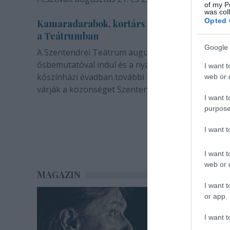
of my P
was col
Opted 
Kamaradarabok, kortárs drámák, koncertsz
a Teátrumban
Google 
A Szentendrei Teátrum augusztusban két
ősbemutatóval indul és a nyár végével sem zárul. 
I want t
kőszínházi évadban további bemutatók és előadá
web or d
várják a közönséget Szentendrén.
I want t
purpose
I want 
I want t
web or d
MAGAZIN
I want t
or app.
I want t