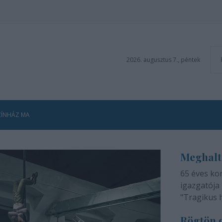
2026. augusztus 7., péntek
ZÍNHÁZ MA
Meghalt
65 éves ko
igazgatója 
"Tragikus 
méltatlan 
Rögtön d
adjuk tudtá