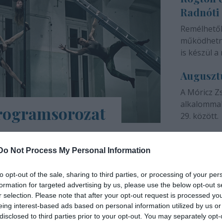
Radnóti
színházunk 
Remélhető
működhetne
is készül a 
Auguszt
A Móricz Z
alkalommal
programsorozat
29. között.
árs Művészetek Háza e-Trafó elnevezésű
a tartalmas, a digitális platformokon
Do Not Process My Personal Information
ások, online táncórák, live setek,
to opt-out of the sale, sharing to third parties, or processing of your per
formation for targeted advertising by us, please use the below opt-out s
INTERJÚ
r selection. Please note that after your opt-out request is processed y
eing interest-based ads based on personal information utilized by us or
disclosed to third parties prior to your opt-out. You may separately opt-