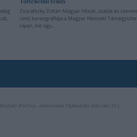
Történelmi remix
idáig
Zsurafszky Zoltán Magyar hősök, csaták és szerel
ult,
című koreográfiája a Magyar Nemzeti Táncegyütte
olyan, mit egy...
ékoztató (Port.hu)
Adatkezelési Tájékoztató (Inda-labs Zrt.)