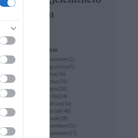
elem
miatt
k
Archívum
2020 november
(
2
)
2020 augusztus
(
1
)
cs
2020 július
(
16
)
2020 június
(
15
)
2020 május
(
20
)
2020 április
(
24
)
2020 március
(
16
)
2020 február
(
46
)
2020 január
(
28
)
2019 december
(
25
)
2019 november
(
27
)