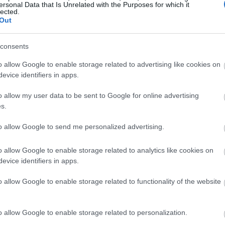
ersonal Data that Is Unrelated with the Purposes for which it
Magyarországon elsőként előleget fizet jövedelem
lected.
Out
ínház
nélkül maradt színészeinek a koronavírus-járvány 
bevezetett korlátozások időszaka alatt.
consents
Kovács András Péter: „Mindig átéreztem a
A
o allow Google to enable storage related to advertising like cookies on
humoristák társadalmi felelősségvállalásána
sok
evice identifiers in apps.
fontosságát”
Az országban az elsők között és talán a
o allow my user data to be sent to Google for online advertising
leghatásosabban szólította meg az embereket a
s.
koronavírus-járvány megfékezése érdekében Ková
András Péter karantén slágerével, amely pillanatok
to allow Google to send me personalized advertising.
alatt az...
o allow Google to enable storage related to analytics like cookies on
evice identifiers in apps.
KRITIKA
o allow Google to enable storage related to functionality of the website
o allow Google to enable storage related to personalization.