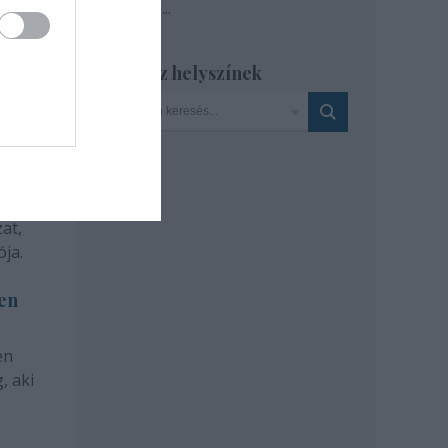
Tovább
...
Szinház helyszínek
at,
ja.
len
en
, aki