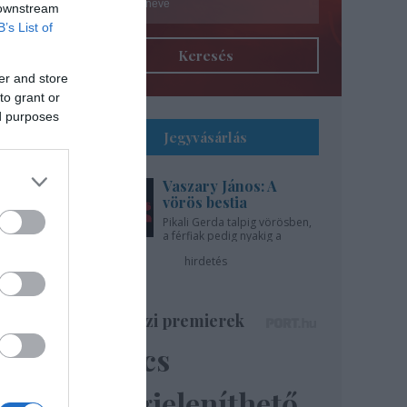
 downstream
B’s List of
Keresés
er and store
to grant or
ed purposes
Jegyvásárlás
Vaszary János: A
l
vörös bestia
Pikali Gerda talpig vörösben,
a férfiak pedig nyakig a
gíti
pácban - az Újszínházban!
hirdetés
..
Színházi premierek
Nincs
ázsa
lik”
megjeleníthető