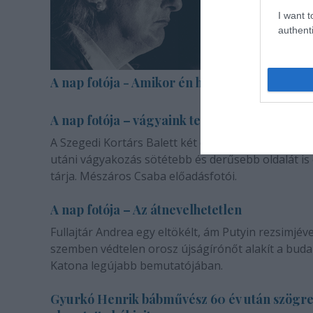
I want t
authenti
A nap fotója - Amikor én halott voltam
A nap fotója – vágyaink természetéről
A Szegedi Kortárs Balett két darabja a másik emb
utáni vágyakozás sötétebb és derűsebb oldalát is
tárja. Mészáros Csaba előadásfotói.
A nap fotója – Az átnevelhetetlen
Fullajtár Andrea egy eltökélt, ám Putyin rezsimjéve
szemben védtelen orosz újságírónőt alakít a buda
Katona legújabb bemutatójában.
Gyurkó Henrik bábművész 60 év után szögr