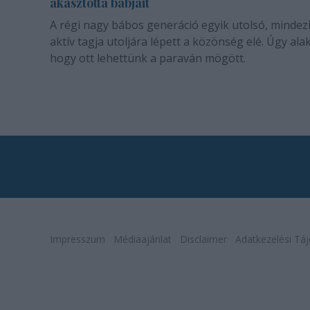
akasztotta bábjait
A régi nagy bábos generáció egyik utolsó, mindez
aktív tagja utoljára lépett a közönség elé. Úgy alak
hogy ott lehettünk a paraván mögött.
Impresszum
Médiaajánlat
Disclaimer
Adatkezelési Táj