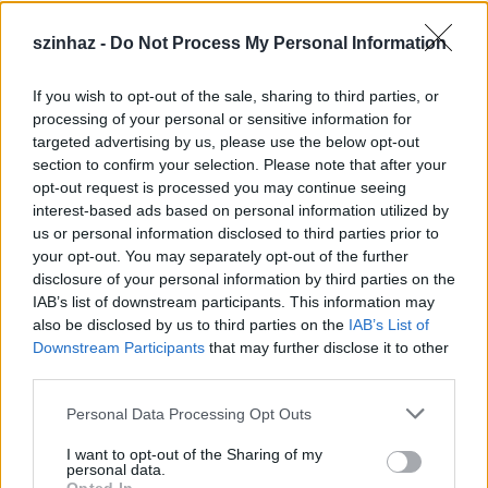
szinhaz -
Do Not Process My Personal Information
If you wish to opt-out of the sale, sharing to third parties, or
Épül a Dóm téri szabadtéri színpad
processing of your personal or sensitive information for
targeted advertising by us, please use the below opt-out
mtothorsi
•
2020. július 16.
section to confirm your selection. Please note that after your
opt-out request is processed you may continue seeing
Megkezdődött a Szegedi Szabadtéri Játékok Dóm
interest-based ads based on personal information utilized by
téri játszóhelyének építése. A fesztivál ikonikus
us or personal information disclosed to third parties prior to
helyszínének számító téren elsőként ...
your opt-out. You may separately opt-out of the further
disclosure of your personal information by third parties on the
IAB’s list of downstream participants. This information may
also be disclosed by us to third parties on the
IAB’s List of
Downstream Participants
that may further disclose it to other
third parties.
Please note that this website/app uses one or more Google
Personal Data Processing Opt Outs
services and may gather and store information including but
not limited to your visit or usage behaviour. You may click to
I want to opt-out of the Sharing of my
personal data.
grant or deny consent to Google and its third-party tags to