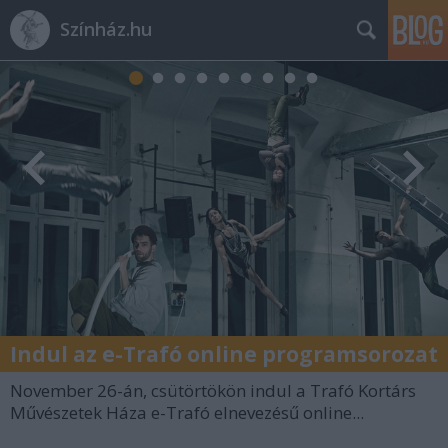
Színház.hu
Indul az e-Trafó online programsorozat
November 26-án, csütörtökön indul a Trafó Kortárs
Művészetek Háza e-Trafó elnevezésű online...