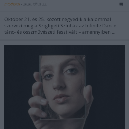
mtothorsi
•
2020. július 22.
Október 21. és 25. között negyedik alkalommal
szervezi meg a Szigligeti Színház az Infinite Dance
tánc- és összművészeti fesztivált – amennyiben ...