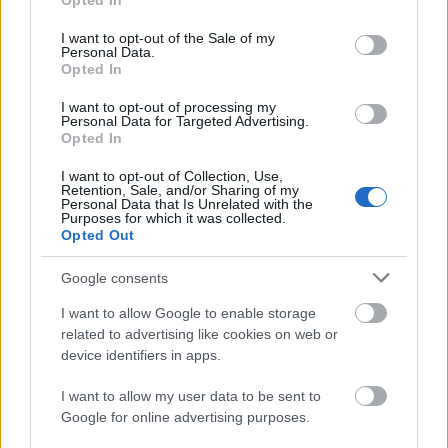
Opted In
use your data for below specified purposes in below Google
consent section.
I want to opt-out of the Sale of my
Personal Data.
Opted In
I want to opt-out of processing my
Personal Data for Targeted Advertising.
„Csonka évadot zárni nem felemelő
Opted In
érzés"
I want to opt-out of Collection, Use,
Retention, Sale, and/or Sharing of my
mtothorsi
•
2020. július 15.
Personal Data that Is Unrelated with the
Purposes for which it was collected.
Opted Out
Megtartotta évadzáró társulati ülését a Tomcsa
Sándor Színház. A világjárvány próbára tette az
Google consents
egész társulatot, de ennek ellenére ...
I want to allow Google to enable storage
related to advertising like cookies on web or
device identifiers in apps.
I want to allow my user data to be sent to
Google for online advertising purposes.