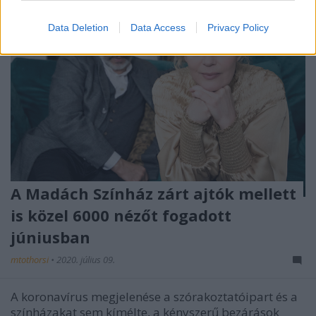
Data Deletion
Data Access
Privacy Policy
A Madách Színház zárt ajtók mellett
is közel 6000 nézőt fogadott
júniusban
mtothorsi
•
2020. július 09.
A koronavírus megjelenése a szórakoztatóipart és a
színházakat sem kímélte, a kényszerű bezárások