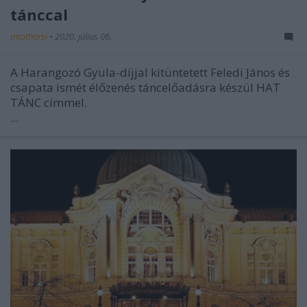
tánccal
mtothorsi
•
2020. július 06.
A Harangozó Gyula-díjjal kitüntetett Feledi János és
csapata ismét élőzenés táncelőadásra készül HAT
TÁNC címmel.
...