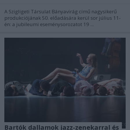
A Szigligeti Társulat Bányavirág című nagysikerű
produkciójának 50. előadására kerül sor július 11-
én: a jubileumi eseménysorozatot 19 ...
Bartók dallamok jazz-zenekarral és