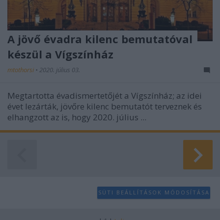
A jövő évadra kilenc bemutatóval
készül a Vígszínház
mtothorsi
•
2020. július 03.
Megtartotta évadismertetőjét a Vígszínház; az idei
évet lezárták, jövőre kilenc bemutatót terveznek és
elhangzott az is, hogy 2020. július ...
SÜTI BEÁLLÍTÁSOK MÓDOSÍTÁSA