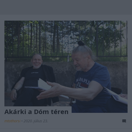
Akárki a Dóm téren
mtothorsi
•
2020. július 23.