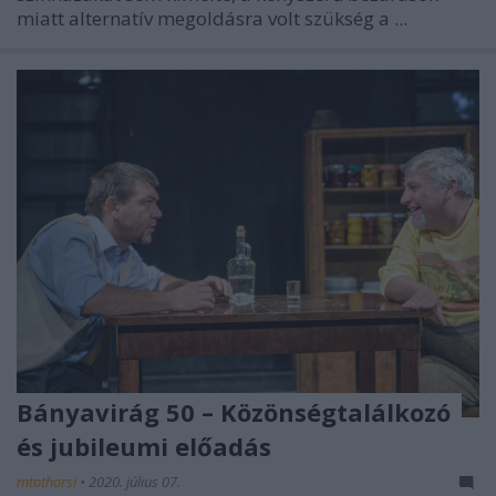
miatt alternatív megoldásra volt szükség a ...
Bányavirág 50 – Közönségtalálkozó
és jubileumi előadás
mtothorsi
•
2020. július 07.