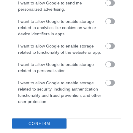
I want to allow Google to send me
personalized advertising.
I want to allow Google to enable storage
related to analytics like cookies on web or
device identifiers in apps.
I want to allow Google to enable storage
related to functionality of the website or app.
"Csak engedjenek át a határon,
I want to allow Google to enable storage
jövünk!"
related to personalization.
mtothorsi
•
2020. július 13.
I want to allow Google to enable storage
related to security, including authentication
Augusztus 21. és 29. között, a tervezett és már
functionality and fraud prevention, and other
meghirdetett versenyprogrammal, magas művészi
user protection.
értékű fesztiválkínálattal, és három workshoppal ...
CONFIRM