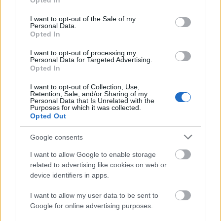
Opted In
use your data for below specified purposes in below Google
consent section.
I want to opt-out of the Sale of my
Personal Data.
Opted In
I want to opt-out of processing my
Personal Data for Targeted Advertising.
Opted In
TáncPark - Nyáresti táncélmény
I want to opt-out of Collection, Use,
Retention, Sale, and/or Sharing of my
Personal Data that Is Unrelated with the
élőben
Purposes for which it was collected.
Opted Out
mtothorsi
•
2020. június 24.
Google consents
Flamenco, tangó, kortárs és hagyományőrző magyar
I want to allow Google to enable storage
táncok júliusban Buda legnagyobb, ikonikus
related to advertising like cookies on web or
rendezvényhelyszínén, a Millenárison.
device identifiers in apps.
...
I want to allow my user data to be sent to
Google for online advertising purposes.