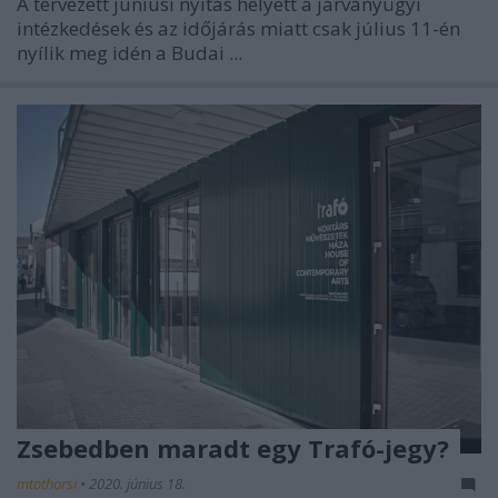
A tervezett júniusi nyitás helyett a járványügyi
intézkedések és az időjárás miatt csak július 11-én
nyílik meg idén a Budai ...
Zsebedben maradt egy Trafó-jegy?
mtothorsi
•
2020. június 18.