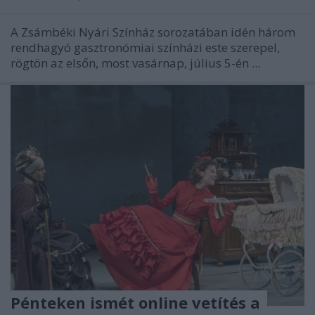
A Zsámbéki Nyári Színház sorozatában idén három
rendhagyó gasztronómiai színházi este szerepel,
rögtön az elsőn, most vasárnap, július 5-én ...
Pénteken ismét online vetítés a