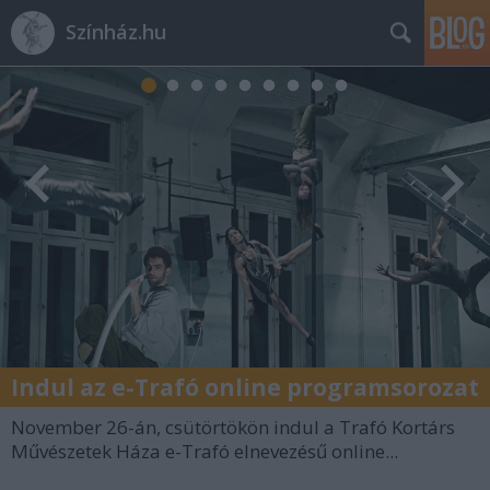
Színház.hu
Indul az e-Trafó online programsorozat
November 26-án, csütörtökön indul a Trafó Kortárs
Művészetek Háza e-Trafó elnevezésű online...