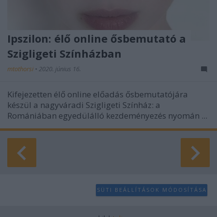
Ipszilon: élő online ősbemutató a
Szigligeti Színházban
mtothorsi
•
2020. június 16.
Kifejezetten élő online előadás ősbemutatójára
készül a nagyváradi Szigligeti Színház: a
Romániában egyedülálló kezdeményezés nyomán ...
SÜTI BEÁLLÍTÁSOK MÓDOSÍTÁSA