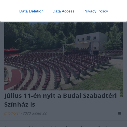
Data Deletion
Data Access
Privacy Policy
Július 11-én nyit a Budai Szabadtéri
Színház is
mtothorsi
•
2020. június 22.