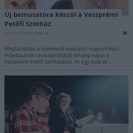
Új bemutatóra készül a Veszprémi
Petőfi Színház
mtothorsi
•
2020. június 28.
Megtartották a következő évad első nagyszínházi
előadásának olvasópróbáját néhány napja a
Veszprémi Petőfi Színházban. Az Egy csók és ...