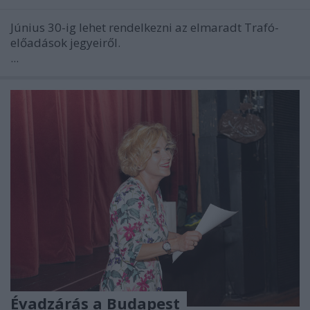
Június 30-ig lehet rendelkezni az elmaradt Trafó-
előadások jegyeiről.
...
Évadzárás a Budapest