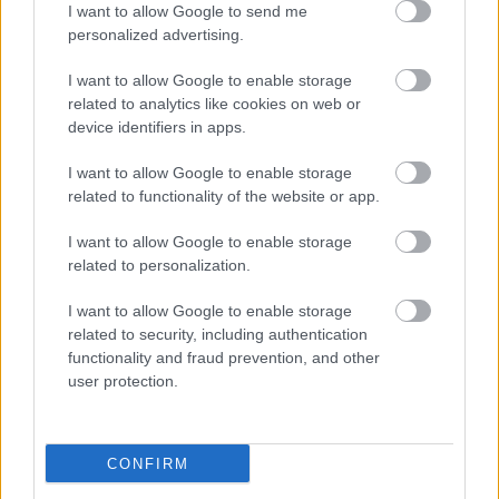
I want to allow Google to send me
personalized advertising.
I want to allow Google to enable storage
related to analytics like cookies on web or
device identifiers in apps.
I want to allow Google to enable storage
related to functionality of the website or app.
I want to allow Google to enable storage
related to personalization.
Kaszás Attila-díj - elindult a
I want to allow Google to enable storage
közönségszavazás
related to security, including authentication
functionality and fraud prevention, and other
mtothorsi
•
2020. június 23.
user protection.
Már lehet szavazni a Kaszás Attila-díj jelöltjeire:
Csankó Zoltánra (Győri Nemzeti Színház), Földes
CONFIRM
Tamásra (Budapesti Operettszínház) és ...