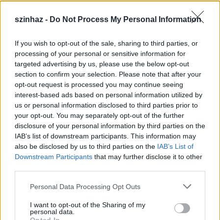
szinhaz -
Do Not Process My Personal Information
If you wish to opt-out of the sale, sharing to third parties, or
Július 5-én indul a Zsámbéki Nyári
processing of your personal or sensitive information for
targeted advertising by us, please use the below opt-out
Színház
section to confirm your selection. Please note that after your
opt-out request is processed you may continue seeing
mtothorsi
•
2020. június 26.
interest-based ads based on personal information utilized by
us or personal information disclosed to third parties prior to
A frissen felújított Zichy-kastély sajátos
your opt-out. You may separately opt-out of the further
atmoszférájú, nyitott belső udvarán álló színpadra
disclosure of your personal information by third parties on the
tervezik idén az előadások java részét, de lesz ...
IAB’s list of downstream participants. This information may
also be disclosed by us to third parties on the
IAB’s List of
Downstream Participants
that may further disclose it to other
third parties.
Please note that this website/app uses one or more Google
Personal Data Processing Opt Outs
services and may gather and store information including but
not limited to your visit or usage behaviour. You may click to
I want to opt-out of the Sharing of my
personal data.
grant or deny consent to Google and its third-party tags to