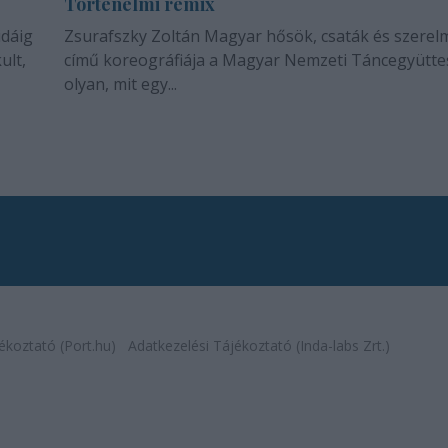
Történelmi remix
idáig
Zsurafszky Zoltán Magyar hősök, csaták és szerel
ult,
című koreográfiája a Magyar Nemzeti Táncegyütte
olyan, mit egy...
ékoztató (Port.hu)
Adatkezelési Tájékoztató (Inda-labs Zrt.)