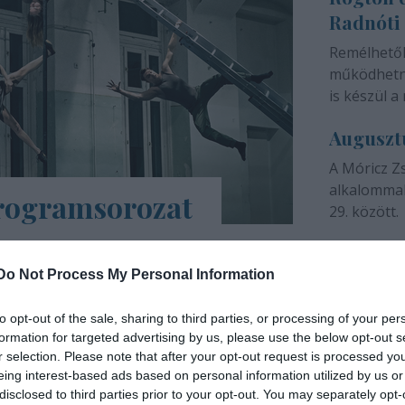
Radnóti
színházunk 
Remélhető
működhetne
is készül a 
Auguszt
A Móricz Z
alkalommal
programsorozat
29. között.
árs Művészetek Háza e-Trafó elnevezésű
a tartalmas, a digitális platformokon
Do Not Process My Personal Information
ások, online táncórák, live setek,
to opt-out of the sale, sharing to third parties, or processing of your per
formation for targeted advertising by us, please use the below opt-out s
INTERJÚ
r selection. Please note that after your opt-out request is processed y
eing interest-based ads based on personal information utilized by us or
disclosed to third parties prior to your opt-out. You may separately opt-