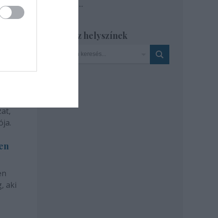
Tovább
...
Szinház helyszínek
at,
ja.
len
en
, aki