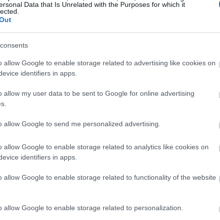
ersonal Data that Is Unrelated with the Purposes for which it
Magyarországon elsőként előleget fizet jövedelem
lected.
Out
ínház
nélkül maradt színészeinek a koronavírus-járvány 
bevezetett korlátozások időszaka alatt.
consents
Kovács András Péter: „Mindig átéreztem a
A
o allow Google to enable storage related to advertising like cookies on
humoristák társadalmi felelősségvállalásána
sok
evice identifiers in apps.
fontosságát”
Az országban az elsők között és talán a
o allow my user data to be sent to Google for online advertising
leghatásosabban szólította meg az embereket a
s.
koronavírus-járvány megfékezése érdekében Ková
András Péter karantén slágerével, amely pillanatok
to allow Google to send me personalized advertising.
alatt az...
o allow Google to enable storage related to analytics like cookies on
evice identifiers in apps.
KRITIKA
o allow Google to enable storage related to functionality of the website
o allow Google to enable storage related to personalization.