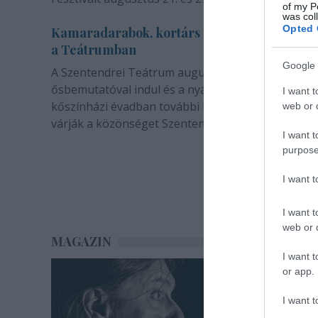
of my P
was col
Opted 
Kamaradarabok, kortárs drámák, koncertsz
a Teátrumban
Google 
A Szentendrei Teátrum augusztusban két
ősbemutatóval indul és a nyár végével sem zárul. 
I want t
kőszínházi évadban további bemutatók és előadá
web or d
várják a közönséget Szentendrén.
I want t
purpose
I want 
I want t
web or d
MAGAZIN
I want t
or app.
I want t