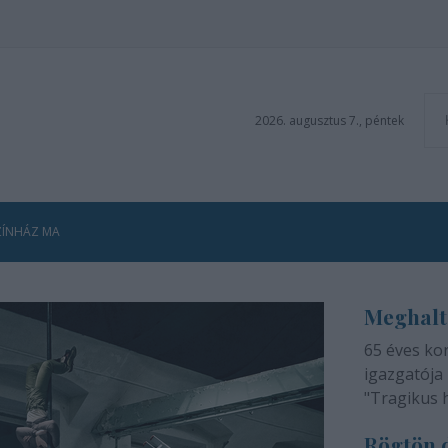
2026. augusztus 7., péntek
ZÍNHÁZ MA
Meghalt
65 éves ko
igazgatója 
"Tragikus 
méltatlan 
Rögtön d
adjuk tudtá