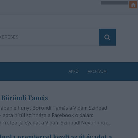
APRÓ
ARCHÍVUM
 Böröndi Tamás
rában elhunyt Böröndi Tamás a Vidám Színpad
- adta hírül színháza a Facebook oldalán:
hírrel zárja évadát a Vidám Színpad! Nevünkhöz
módon, szívünkben gyógyíthatatlan fájdalommal
upla premierrel kezdi az új évadot a
ra rajongóinak a felfoghatatlan hírt, hogy