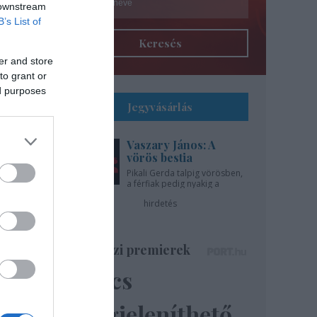
 downstream
B’s List of
Keresés
er and store
to grant or
ed purposes
Jegyvásárlás
Vaszary János: A
l
vörös bestia
Pikali Gerda talpig vörösben,
a férfiak pedig nyakig a
gíti
pácban - az Újszínházban!
hirdetés
..
Színházi premierek
Nincs
ázsa
lik”
megjeleníthető