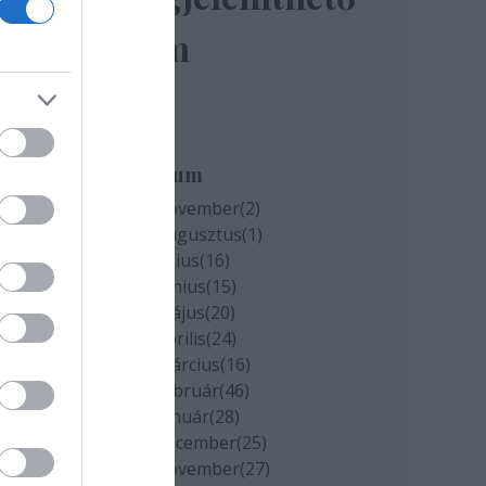
elem
miatt
k
Archívum
2020 november
(
2
)
2020 augusztus
(
1
)
cs
2020 július
(
16
)
2020 június
(
15
)
2020 május
(
20
)
2020 április
(
24
)
2020 március
(
16
)
2020 február
(
46
)
2020 január
(
28
)
2019 december
(
25
)
2019 november
(
27
)