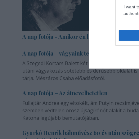
I want t
authenti
A nap fotója - Amikor én halott voltam
A nap fotója – vágyaink természetéről
A Szegedi Kortárs Balett két darabja a másik emb
utáni vágyakozás sötétebb és derűsebb oldalát is
tárja. Mészáros Csaba előadásfotói.
A nap fotója – Az átnevelhetetlen
Fullajtár Andrea egy eltökélt, ám Putyin rezsimjéve
szemben védtelen orosz újságírónőt alakít a buda
Katona legújabb bemutatójában.
Gyurkó Henrik bábművész 60 év után szögr