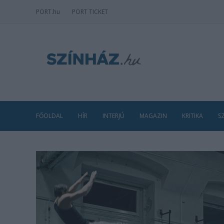
PORT
.hu
PORT TICKET
FŐOLDAL
HÍR
INTERJÚ
MAGAZIN
KRITIKA
S