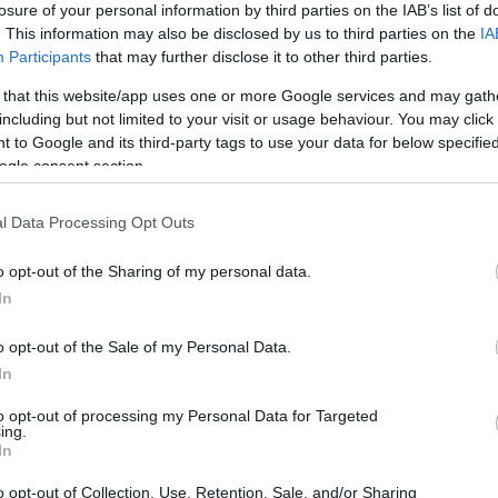
losure of your personal information by third parties on the IAB’s list of
. This information may also be disclosed by us to third parties on the
IA
Participants
that may further disclose it to other third parties.
 that this website/app uses one or more Google services and may gath
including but not limited to your visit or usage behaviour. You may click 
 to Google and its third-party tags to use your data for below specifi
Sodró Eliza: "Színészként a katarzist nem
ogle consent section.
tudjuk garantálni"
l Data Processing Opt Outs
„Ilyen rendkívüli és teljesen egyedi helyzette
még nem kellett szembenéznünk.”
o opt-out of the Sharing of my personal data.
ok
Az Előadóművészi Jogvédő Iroda saját forrásából se
In
pad!
azokat az előadóművészeket, akik a koronavírus
o opt-out of the Sale of my Personal Data.
terjedését megakadályozó és érthető kormányzati
In
intézkedések mentén az elmaradó előadásaik miatt.
to opt-out of processing my Personal Data for Targeted
Őze Áron: „a színház élő műfaj, amelynek var
ing.
In
a művész és néző közvetlen találkozásában rej
o opt-out of Collection, Use, Retention, Sale, and/or Sharing
A Bartók Kamaraszínház és Művészetek Háza