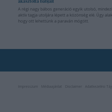
akasztotta bábjait
A régi nagy bábos generáció egyik utolsó, mindez
aktív tagja utoljára lépett a közönség elé. Úgy alak
hogy ott lehettünk a paraván mögött.
Impresszum
Médiaajánlat
Disclaimer
Adatkezelési Táj