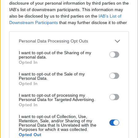
disclosure of your personal information by third parties on the
IAB’s list of downstream participants. This information may
also be disclosed by us to third parties on the
IAB’s List of
Downstream Participants
that may further disclose it to other
third parties.
Please note that this website/app uses one or more Google
Personal Data Processing Opt Outs
services and may gather and store information including but
not limited to your visit or usage behaviour. You may click to
I want to opt-out of the Sharing of my
personal data.
grant or deny consent to Google and its third-party tags to
Opted In
use your data for below specified purposes in below Google
consent section.
I want to opt-out of the Sale of my
A dohány utcai seriff – első angol
Personal Data.
Opted In
nyelvű budapesti előadása
I want to opt-out of processing my
szinhaz szerk.
•
2019. január 31.
Personal Data for Targeted Advertising.
Opted In
Az előadás február 4-én este fél 8 órától az Örkény
I want to opt-out of Collection, Use,
Retention, Sale, and/or Sharing of my
Stúdióban (Asbóth u. 22.) lesz látható.
Personal Data that Is Unrelated with the
Purposes for which it was collected.
Opted Out