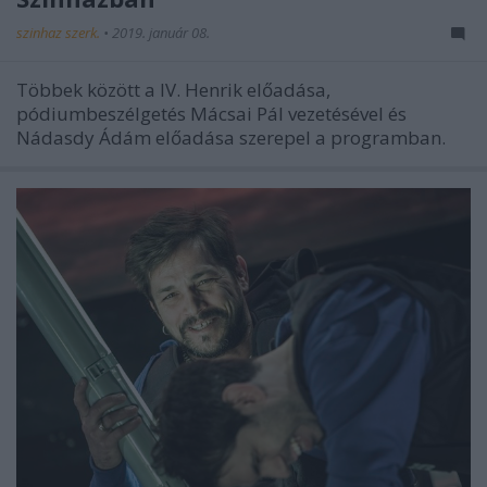
szinhaz szerk.
•
2019. január 08.
Többek között a IV. Henrik előadása,
pódiumbeszélgetés Mácsai Pál vezetésével és
Nádasdy Ádám előadása szerepel a programban.