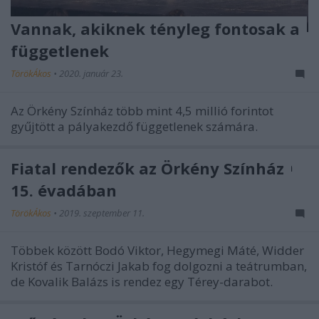
Vannak, akiknek tényleg fontosak a
függetlenek
TörökÁkos
•
2020. január 23.
Az Örkény Színház több mint 4,5 millió forintot
gyűjtött a pályakezdő függetlenek számára.
Fiatal rendezők az Örkény Színház
15. évadában
TörökÁkos
•
2019. szeptember 11.
Többek között Bodó Viktor, Hegymegi Máté, Widder
Kristóf és Tarnóczi Jakab fog dolgozni a teátrumban,
de Kovalik Balázs is rendez egy Térey-darabot.