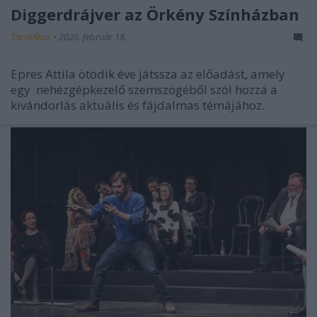
Diggerdrájver az Örkény Színházban
TörökÁkos
•
2020. február 18.
Epres Attila ötödik éve játssza az előadást, amely
egy nehézgépkezelő szemszögéből szól hozzá a
kivándorlás aktuális és fájdalmas témájához.