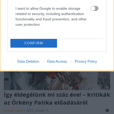
segítségét kéri.
I want to allow Google to enable storage
related to security, including authentication
functionality and fraud prevention, and other
user protection.
CONFIRM
Data Deletion
Data Access
Privacy Policy
Így éldegélünk mi száz éve! – Kritikák
az Örkény Patika előadásáról
szinhaz szerk.
•
2019. január 15.