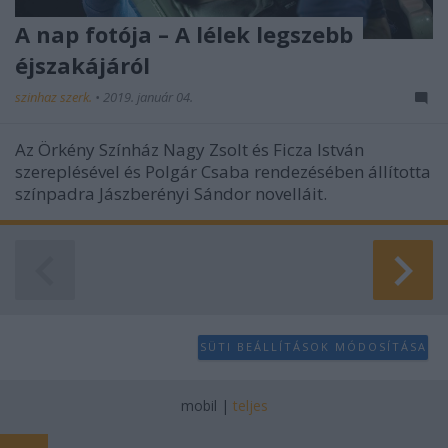
A nap fotója – A lélek legszebb
éjszakájáról
szinhaz szerk.
•
2019. január 04.
Az Örkény Színház Nagy Zsolt és Ficza István
szereplésével és Polgár Csaba rendezésében állította
színpadra Jászberényi Sándor novelláit.
SÜTI BEÁLLÍTÁSOK MÓDOSÍTÁSA
mobil
|
teljes