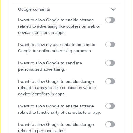
Google consents
I want to allow Google to enable storage
related to advertising like cookies on web or
device identifiers in apps.
I want to allow my user data to be sent to
Google for online advertising purposes.
I want to allow Google to send me
personalized advertising.
I want to allow Google to enable storage
related to analytics like cookies on web or
Az Örkény Színház játékbabákat kér
device identifiers in apps.
a nézőitől
I want to allow Google to enable storage
szinhaz szerk.
•
2019. január 24.
related to functionality of the website or app.
A teátrumnak készülő produkciójához nagy
I want to allow Google to enable storage
mennyiségű játékbabára van szüksége, ezért nézői
related to personalization.