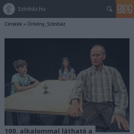
Színház.hu
Címkék
»
Örkény_Színház
100. alkalommal látható a