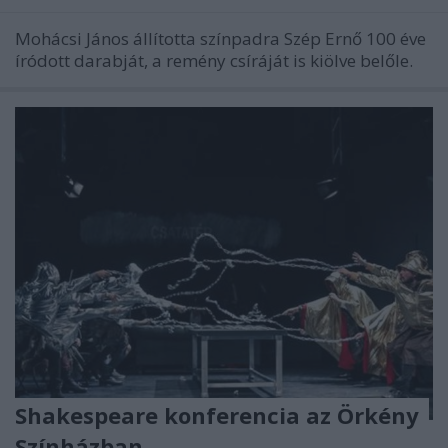
Mohácsi János állította színpadra Szép Ernő 100 éve
íródott darabját, a remény csíráját is kiölve belőle.
Shakespeare konferencia az Örkény
Színházban