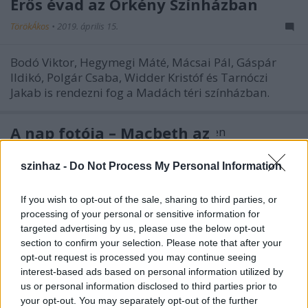
Erős évad az Örkény Színházban
TörökÁkos
•
2019. április 15.
Bodó Viktor, Hegymegi Máté, Mácsai Pál, Gáspár
Ildikó, Polgár Csaba, Widder Kristóf és Tarnóczi
Jakab is rendezni fog a Madách téri színházban.
A nap fotója – Macbeth az
Örkényben
szinhaz -
Do Not Process My Personal Information
TörökÁkos
•
2019. március 14.
If you wish to opt-out of the sale, sharing to third parties, or
Gáspár Ildikó állítja színpadra Shakespeare egyik
processing of your personal or sensitive information for
legsötétebb királydrámáját Fodor Tamással és
targeted advertising by us, please use the below opt-out
Pogány Judittal.
section to confirm your selection. Please note that after your
opt-out request is processed you may continue seeing
interest-based ads based on personal information utilized by
us or personal information disclosed to third parties prior to
your opt-out. You may separately opt-out of the further