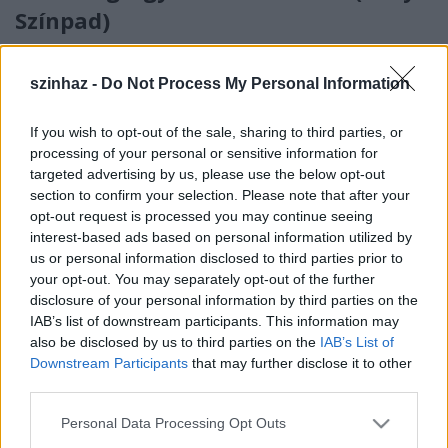
Színpad)
drumlin
•
2011. február 15.
szinhaz -
Do Not Process My Personal Information
Miért, mit látnának Írországban? Ólajtót, meg
kerítéslécet! Nagyjából ez az így leírva tényleg eget
If you wish to opt-out of the sale, sharing to third parties, or
rengető poén, ennek variációi, valamint a mögötte
processing of your personal or sensitive information for
álló karikaturisztikus irónia az, aminek Martin
targeted advertising by us, please use the below opt-out
McDonagh drámaírói karrierjét köszönheti. A
section to confirm your selection. Please note that after your
Radnóti majdnem tíz éve játssza a Kriplit, ami a brit-
opt-out request is processed you may continue seeing
ír…
interest-based ads based on personal information utilized by
us or personal information disclosed to third parties prior to
your opt-out. You may separately opt-out of the further
disclosure of your personal information by third parties on the
IAB’s list of downstream participants. This information may
also be disclosed by us to third parties on the
IAB’s List of
Downstream Participants
that may further disclose it to other
third parties.
Please note that this website/app uses one or more Google
Personal Data Processing Opt Outs
services and may gather and store information including but