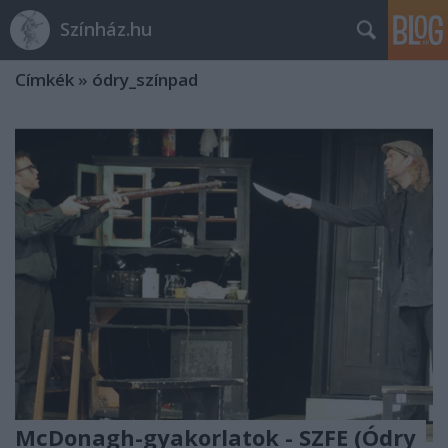
Színház.hu
Címkék
»
ódry_színpad
McDonagh-gyakorlatok - SZFE (Ódry