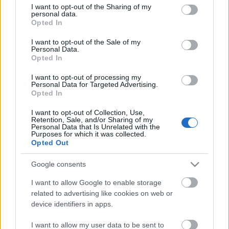
not limited to your visit or usage behaviour. You may click to
I want to opt-out of the Sharing of my
personal data.
grant or deny consent to Google and its third-party tags to
Opted In
use your data for below specified purposes in below Google
consent section.
I want to opt-out of the Sale of my
Personal Data.
Opted In
Bíít - SZFE (Ódry Színpad)
I want to opt-out of processing my
vendég_
•
2011. január 04.
Personal Data for Targeted Advertising.
Opted In
Mondhatjuk, hogy Beatles-rajongó vagyok, és akkor
I want to opt-out of Collection, Use,
nagyon óvatosan fogalmaztunk. Ezért aztán a
Retention, Sale, and/or Sharing of my
Personal Data that Is Unrelated with the
meglepetésprogramot szervező színházpartnerem
Purposes for which it was collected.
jól tette, hogy az Ódry Színpad felé tartva nem árulta
Opted Out
el nekem, hogy egy és háromnegyed órán keresztül
Beatles-dalokat előadó színművészetiseket fogunk
Google consents
nézni.…
I want to allow Google to enable storage
related to advertising like cookies on web or
device identifiers in apps.
I want to allow my user data to be sent to