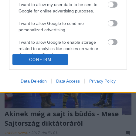
I want to allow my user data to be sent to
és kiosztotta társulati díjait is.
Google for online advertising purposes.
I want to allow Google to send me
personalized advertising.
I want to allow Google to enable storage
related to analytics like cookies on web or
device identifiers in apps.
CONFIRM
I want to allow Google to enable storage
related to functionality of the website or app.
Data Deletion
Data Access
Privacy Policy
I want to allow Google to enable storage
related to personalization.
I want to allow Google to enable storage
Akinek még a sajt is büdös - Mese
related to security, including authentication
functionality and fraud prevention, and other
Sajtország diktátoráról
user protection.
szinhaz szerk.
•
2017. április 01.