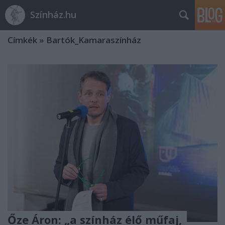
Színház.hu
Címkék
»
Bartók_Kamaraszínház
Őze Áron: „a színház élő műfaj,