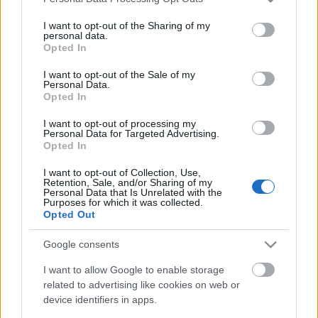
services and may gather and store information including but
not limited to your visit or usage behaviour. You may click to
I want to opt-out of the Sharing of my
personal data.
grant or deny consent to Google and its third-party tags to
Opted In
use your data for below specified purposes in below Google
consent section.
I want to opt-out of the Sale of my
Personal Data.
Opted In
I want to opt-out of processing my
Personal Data for Targeted Advertising.
Opted In
I want to opt-out of Collection, Use,
Retention, Sale, and/or Sharing of my
Personal Data that Is Unrelated with the
Purposes for which it was collected.
A Szolgálat évadát hirdették meg
Opted Out
Dunaújvárosban
Google consents
szinhaz szerk.
•
2017. június 20.
I want to allow Google to enable storage
related to advertising like cookies on web or
A Bartók Kamaraszínház és Művészetek Háza
device identifiers in apps.
nyilvánosságra hozta a következő évad bemutatót