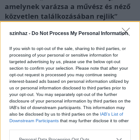
amelynek varázsa a művész és néző
közvetlen találkozásában rejlik”
mtothorsi
•
2020. április 28.
szinhaz -
Do Not Process My Personal Information
A Bartók Kamaraszínház és Művészetek Háza
Magyarországon elsőként előleget fizet jövedelem
If you wish to opt-out of the sale, sharing to third parties, or
nélkül maradt színészeinek a koronavírus-járvány
processing of your personal or sensitive information for
targeted advertising by us, please use the below opt-out
miatt bevezetett korlátozások időszaka alatt.
section to confirm your selection. Please note that after your
Világosítót és színpadmestert
opt-out request is processed you may continue seeing
interest-based ads based on personal information utilized by
keresnek a Bartók Kamaraszínházba
us or personal information disclosed to third parties prior to
your opt-out. You may separately opt-out of the further
szinhaz szerk.
•
2018. augusztus 22.
disclosure of your personal information by third parties on the
IAB’s list of downstream participants. This information may
A Bartók Kamaraszínház és Művészetek Háza állást
also be disclosed by us to third parties on the
IAB’s List of
hirdet világosító és színpadmester munkakörök
Downstream Participants
that may further disclose it to other
betöltésére.
third parties.
Please note that this website/app uses one or more Google
Personal Data Processing Opt Outs