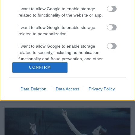
Idén Molnár Ferenc négy népszerű színpadi
I want to allow Google to enable storage
darabjával is találkozhat a közönség a Városmajori
related to functionality of the website or app.
Színpad nyári előadásai között.
I want to allow Google to enable storage
related to personalization.
Kihirdették az idei Városmajor
I want to allow Google to enable storage
related to security, including authentication
Színházi Szemle versenyprogramját
functionality and fraud prevention, and other
TörökÁkos
•
2019. március 31.
user protection.
CONFIRM
6 város 6 színházának 6 előadása, neves művészek és
népszerű klasszikus előadások versenyeznek ismét a
Data Deletion
Data Access
Privacy Policy
Majorban.