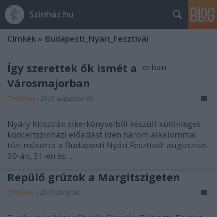
Színház.hu
Címkék
»
Budapesti_Nyári_Fesztivál
Így szerettek ők ismét a
Városmajorban
TörökÁkos
•
2019. augusztus 06.
Nyáry Krisztián sikerkönyveiből készült különleges
koncertszínházi előadást idén három alkalommal
tűzi műsorra a Budapesti Nyári Fesztivál: augusztus
30-án, 31-én és…
Repülő grúzok a Margitszigeten
TörökÁkos
•
2019. július 04.