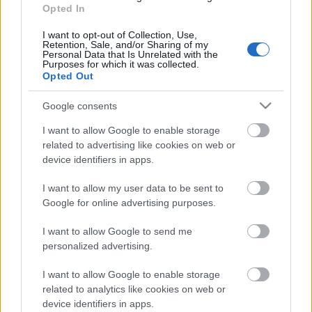
Opted In
Június 14-én láthatja a Városmajori Szemle
I want to opt-out of Collection, Use,
Retention, Sale, and/or Sharing of my
közönsége Bezerédi Zoltán rendezésében és a
Personal Data that Is Unrelated with the
Szegedi Nemzeti Színház tolmácsolásában Örkény
Purposes for which it was collected.
Opted Out
István legsikeresebb…
Google consents
José Cura a Budapesti Nyári
I want to allow Google to enable storage
Fesztiválon
related to advertising like cookies on web or
device identifiers in apps.
TörökÁkos
•
2019. április 29.
I want to allow my user data to be sent to
José Cura, az argentin operalegenda június 7-én és
Google for online advertising purposes.
9-én a Margitszigeti Szabadtéri Színpadon Kalaf
bőrébe bújik Puccini Turandot-jában.
I want to allow Google to send me
personalized advertising.
Ösztönös varázsló
I want to allow Google to enable storage
related to analytics like cookies on web or
TörökÁkos
•
2019. április 12.
device identifiers in apps.