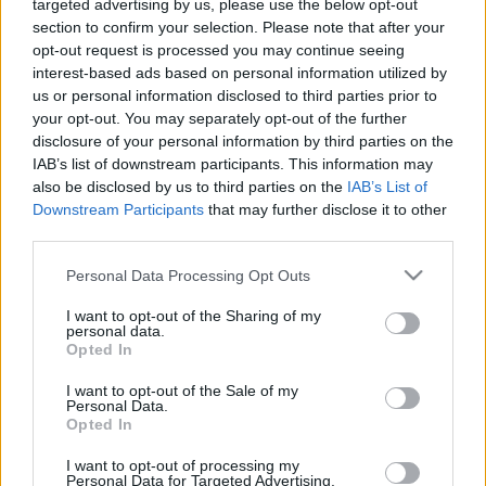
Az Édes Annát hozza a Miskolci Nemzeti Színház a
targeted advertising by us, please use the below opt-out
Városmajori Szabadtéri Szemle
section to confirm your selection. Please note that after your
versenyprogramjába. A rendező, Rusznyák Gábor és
opt-out request is processed you may continue seeing
a társulat 2017-ben szintén egy klasszikus magyar
interest-based ads based on personal information utilized by
regény színpadra…
us or personal information disclosed to third parties prior to
your opt-out. You may separately opt-out of the further
disclosure of your personal information by third parties on the
IAB’s list of downstream participants. This information may
A Kádár-kor legszenzációsabb
also be disclosed by us to third parties on the
IAB’s List of
Downstream Participants
that may further disclose it to other
bűncselekménye a Városmajorban
third parties.
TörökÁkos
•
2019. június 06.
Please note that this website/app uses one or more Google
Personal Data Processing Opt Outs
services and may gather and store information including but
A Városmajori Szabadtéri Színház saját
not limited to your visit or usage behaviour. You may click to
I want to opt-out of the Sharing of my
produkciójaként készül Fejes Endre nagysikerű
personal data.
grant or deny consent to Google and its third-party tags to
Opted In
regényének színpadi adaptációja, A jó estét nyár, jó
use your data for below specified purposes in below Google
estét szerelem.
consent section.
I want to opt-out of the Sale of my
Personal Data.
Opted In
Jönnek Tóték Szegedről
I want to opt-out of processing my
TörökÁkos
•
2019. május 31.
Personal Data for Targeted Advertising.