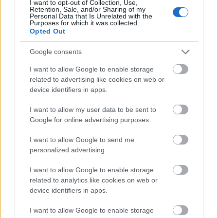
I want to opt-out of Collection, Use,
Retention, Sale, and/or Sharing of my
Personal Data that Is Unrelated with the
Purposes for which it was collected.
Opted Out
Google consents
I want to allow Google to enable storage
related to advertising like cookies on web or
device identifiers in apps.
I want to allow my user data to be sent to
Google for online advertising purposes.
I want to allow Google to send me
personalized advertising.
Parasztopera Fesztivál - Újra egy
I want to allow Google to enable storage
színpadon a Pesti Broadway Stúdió
related to analytics like cookies on web or
device identifiers in apps.
egykori növendékei
szinhazhu
•
2015. április 19.
I want to allow Google to enable storage