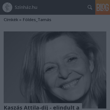
Színház.hu
Címkék
»
Földes_Tamás
Kaszás Attila-díj - elindult a