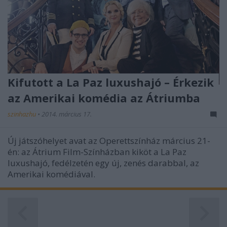
Kifutott a La Paz luxushajó – Érkezik
az Amerikai komédia az Átriumba
szinhazhu
•
2014. március 17.
Új játszóhelyet avat az Operettszínház március 21-
én: az Átrium Film-Színházban kiköt a La Paz
luxushajó, fedélzetén egy új, zenés darabbal, az
Amerikai komédiával.