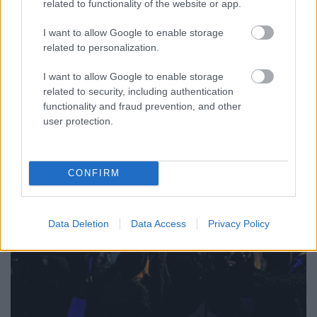
related to functionality of the website or app.
Április 27. és május 4. között rendezik meg a
I want to allow Google to enable storage
Parasztopera Fesztivált az Átrium Film-Színházban.
related to personalization.
Április 30-án a közönség az Operettszínház egykori
növendékeinek vizsgaelőadását láthatja, Földes
I want to allow Google to enable storage
Tamás rendezésében.
related to security, including authentication
functionality and fraud prevention, and other
user protection.
CONFIRM
Data Deletion
Data Access
Privacy Policy