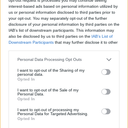
opt-out request is processed you may continue seeing
interest-based ads based on personal information utilized by
us or personal information disclosed to third parties prior to
your opt-out. You may separately opt-out of the further
disclosure of your personal information by third parties on the
IAB’s list of downstream participants. This information may
also be disclosed by us to third parties on the
IAB’s List of
Downstream Participants
that may further disclose it to other
third parties.
"Nem is tudok énekelni, csak jó
Please note that this website/app uses one or more Google
Personal Data Processing Opt Outs
hangom van" - Interjú Földes
services and may gather and store information including but
not limited to your visit or usage behaviour. You may click to
I want to opt-out of the Sharing of my
Tamással
personal data.
grant or deny consent to Google and its third-party tags to
Opted In
szinhazhu
use your data for below specified purposes in below Google
•
2015. április 29.
consent section.
I want to opt-out of the Sale of my
Personal Data.
Április 27. és május 4. között rendezi meg az Átrium
Opted In
Film-Színház a Parasztopera Fesztivált, amelyre
meghívást kapott a Budapesti Operettszínház
I want to opt-out of processing my
Personal Data for Targeted Advertising.
produkciója is. Az egykori vizsgaelőadás
Opted In
rendezőjével Spilák Klára beszélgetett.