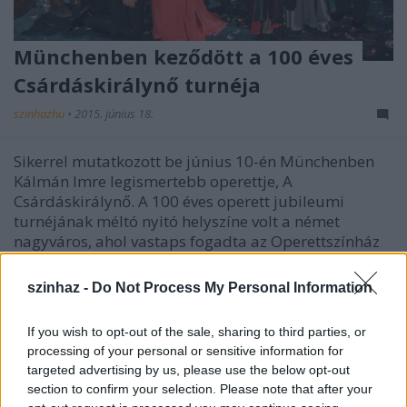
Münchenben keződött a 100 éves
Csárdáskirálynő turnéja
szinhazhu
•
2015. június 18.
Sikerrel mutatkozott be június 10-én Münchenben
Kálmán Imre legismertebb operettje, A
Csárdáskirálynő. A 100 éves operett jubileumi
turnéjának méltó nyitó helyszíne volt a német
nagyváros, ahol vastaps fogadta az Operettszínház
társulatát és Kero rendezését.
szinhaz -
Do Not Process My Personal Information
If you wish to opt-out of the sale, sharing to third parties, or
processing of your personal or sensitive information for
targeted advertising by us, please use the below opt-out
section to confirm your selection. Please note that after your