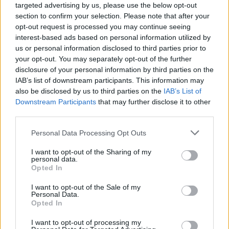
targeted advertising by us, please use the below opt-out
section to confirm your selection. Please note that after your
opt-out request is processed you may continue seeing
interest-based ads based on personal information utilized by
us or personal information disclosed to third parties prior to
your opt-out. You may separately opt-out of the further
disclosure of your personal information by third parties on the
IAB’s list of downstream participants. This information may
also be disclosed by us to third parties on the
IAB’s List of
Downstream Participants
that may further disclose it to other
third parties.
Please note that this website/app uses one or more Google
Personal Data Processing Opt Outs
services and may gather and store information including but
Együttműködési megállapodást
not limited to your visit or usage behaviour. You may click to
I want to opt-out of the Sharing of my
kötött a Fővárosi Nagycirkusz és az
personal data.
grant or deny consent to Google and its third-party tags to
Opted In
Orosz Állami Cirkusz
use your data for below specified purposes in below Google
consent section.
I want to opt-out of the Sale of my
szinhaz szerk.
•
2017. november 21.
Personal Data.
Opted In
A szerződés értelmében az intézmények többek
I want to opt-out of processing my