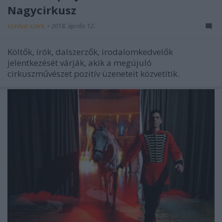
Nagycirkusz
szinhaz szerk.
•
2018. április 12.
Költők, írók, dalszerzők, irodalomkedvelők
jelentkezését várják, akik a megújuló
cirkuszművészet pozitív üzeneteit közvetítik.