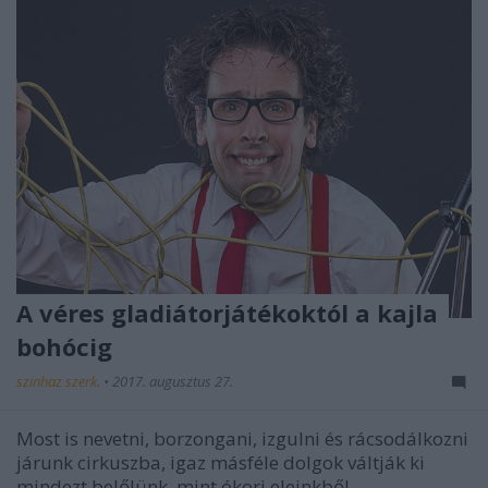
A véres gladiátorjátékoktól a kajla
bohócig
szinhaz szerk.
•
2017. augusztus 27.
Most is nevetni, borzongani, izgulni és rácsodálkozni
járunk cirkuszba, igaz másféle dolgok váltják ki
mindezt belőlünk, mint ókori eleinkből.