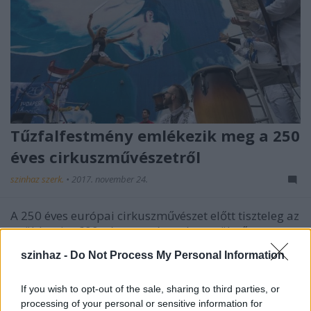
Tűzfalfestmény emlékezik meg a 250
éves cirkuszművészetről
szinhaz szerk.
•
2017. november 24.
A 250 éves európai cirkuszművészet előtt tiszteleg az
a több mint 600 négyzetméter alapterületű
falfestmény, amelyet a budapesti Almássy tér egyik
szinhaz -
Do Not Process My Personal Information
tűzfalára festettek fel.
If you wish to opt-out of the sale, sharing to third parties, or
processing of your personal or sensitive information for