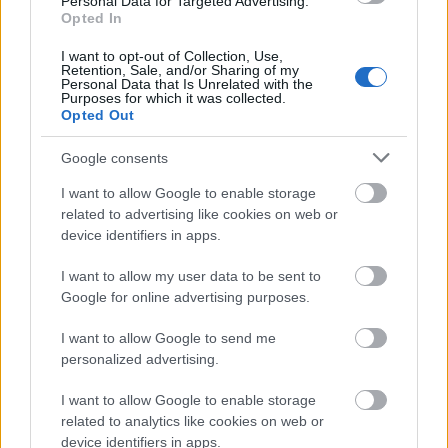
között közös előadások szervezéséről,
Personal Data for Targeted Advertising.
Opted In
lebonyolításáról és a szakmai tapasztalatok
megosztásáról döntöttek.
I want to opt-out of Collection, Use,
Retention, Sale, and/or Sharing of my
Personal Data that Is Unrelated with the
Purposes for which it was collected.
Opted Out
Google consents
I want to allow Google to enable storage
related to advertising like cookies on web or
device identifiers in apps.
I want to allow my user data to be sent to
Google for online advertising purposes.
I want to allow Google to send me
personalized advertising.
„A tradíciók ápolása nélkül nem
I want to allow Google to enable storage
related to analytics like cookies on web or
lehet újat építeni”
device identifiers in apps.