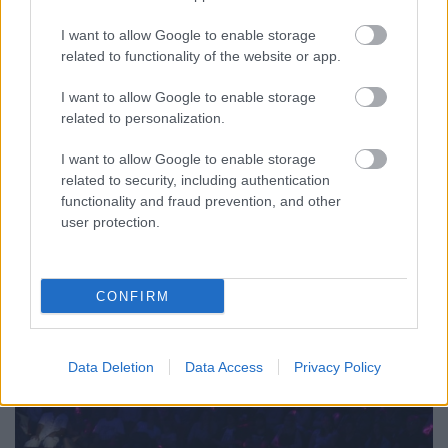
szinhaz szerk.
•
2017. november 13.
I want to allow Google to enable storage
related to functionality of the website or app.
Fekete Péter, a Nagycirkusz igazgatója a Fidelión
mondta el a gondolatait többek között a klasszikus
I want to allow Google to enable storage
és a modern cirkuszi előadásokról és a cirkusz
related to personalization.
közösségi erejéről.
I want to allow Google to enable storage
related to security, including authentication
functionality and fraud prevention, and other
user protection.
CONFIRM
Data Deletion
Data Access
Privacy Policy