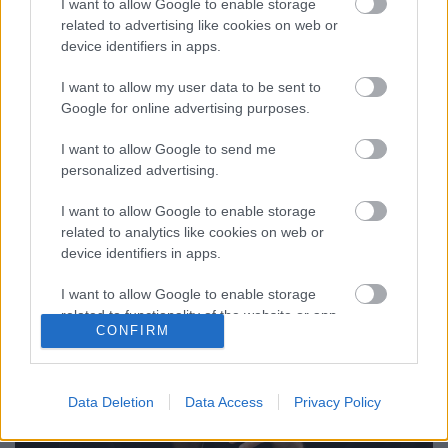
I want to allow Google to enable storage
A Doktor Zsivágót mutatják be
related to advertising like cookies on web or
device identifiers in apps.
Győrben
szinhaz szerk.
•
2016. december 08.
I want to allow my user data to be sent to
Google for online advertising purposes.
A Győri Nemzeti Színház Miller Zoltánnal és Fejszés
I want to allow Google to send me
Attilával a címszerepben állítja színpadra a regény
personalized advertising.
musical változatát. A rendező mesél, többek között
az orosz lélekről.
I want to allow Google to enable storage
related to analytics like cookies on web or
device identifiers in apps.
I want to allow Google to enable storage
related to functionality of the website or app.
CONFIRM
I want to allow Google to enable storage
related to personalization.
Data Deletion
Data Access
Privacy Policy
I want to allow Google to enable storage
related to security, including authentication