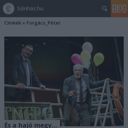
Színház.hu
Címkék
»
Forgács_Péter
És a hajó megy…