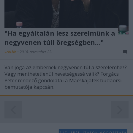
functionality and fraud prevention, and other
user protection.
"Ha egyáltalán lesz szerelmünk a
negyvenen túli öregségben…"
szín.hír
•
2016. november 23.
Van joga az embernek negyvenen túl a szerelemhez?
Vagy menthetetlenül nevetségessé válik? Forgács
Péter rendező gondolatai a Macskajáték budaörsi
bemutatója kapcsán.
SÜTI BEÁLLÍTÁSOK MÓDOSÍTÁSA