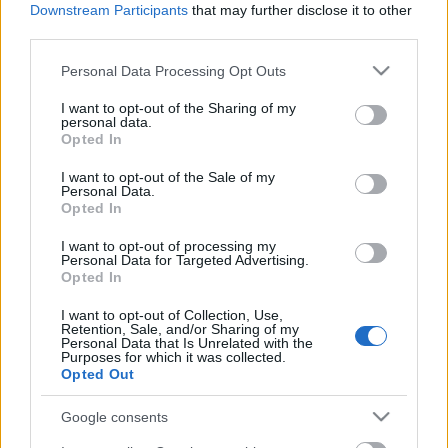
Szorongató ez a nevetés
Downstream Participants
that may further disclose it to other
third parties.
szinhaz szerk.
•
2017. február 16.
Please note that this website/app uses one or more Google
Personal Data Processing Opt Outs
services and may gather and store information including but
A Katona József Színház Sufnijában kortárs angol
not limited to your visit or usage behaviour. You may click to
I want to opt-out of the Sharing of my
szerző darabját állítja színpadra Forgács Péter.
personal data.
grant or deny consent to Google and its third-party tags to
Opted In
use your data for below specified purposes in below Google
consent section.
I want to opt-out of the Sale of my
Personal Data.
Opted In
I want to opt-out of processing my
Personal Data for Targeted Advertising.
Opted In
I want to opt-out of Collection, Use,
Retention, Sale, and/or Sharing of my
Personal Data that Is Unrelated with the
Purposes for which it was collected.
Opted Out
Google consents