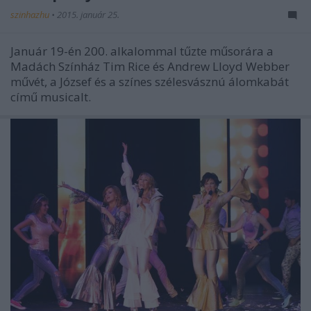
szinhazhu
•
2015. január 25.
Január 19-én 200. alkalommal tűzte műsorára a
Madách Színház Tim Rice és Andrew Lloyd Webber
művét, a József és a színes szélesvásznú álomkabát
című musicalt.