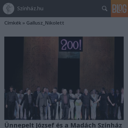
Színház.hu
Címkék
»
Gallusz_Nikolett
Ünnepelt József és a Madách Színház