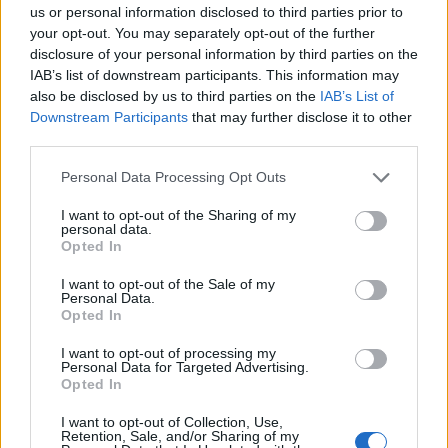
us or personal information disclosed to third parties prior to
your opt-out. You may separately opt-out of the further
disclosure of your personal information by third parties on the
IAB’s list of downstream participants. This information may
"Én a történetekben hiszek" - Interjú
also be disclosed by us to third parties on the
IAB’s List of
Downstream Participants
that may further disclose it to other
Szirtes Tamással
third parties.
szinhazhu
•
2014. szeptember 27.
Please note that this website/app uses one or more Google
Personal Data Processing Opt Outs
services and may gather and store information including but
Szeptember 26-27-28-án a Madách Színház
not limited to your visit or usage behaviour. You may click to
I want to opt-out of the Sharing of my
personal data.
színpadán hármas szereposztásban mutatták be a
grant or deny consent to Google and its third-party tags to
Opted In
Mamma Mia! musicalt. Szirtes Tamással, a Madách
use your data for below specified purposes in below Google
Színház igazgatójával, a darab rendezőjével
consent section.
I want to opt-out of the Sale of my
beszélgettünk egy próba előtt.
Personal Data.
Opted In
I want to opt-out of processing my
Personal Data for Targeted Advertising.
Opted In
I want to opt-out of Collection, Use,
Retention, Sale, and/or Sharing of my