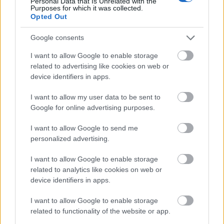
Personal Data that Is Unrelated with the
Purposes for which it was collected.
Opted Out
Google consents
I want to allow Google to enable storage
related to advertising like cookies on web or
device identifiers in apps.
I want to allow my user data to be sent to
Aranyborjú - A Madáchba érkezik
Google for online advertising purposes.
Gerendás Péter musicalje
I want to allow Google to send me
szinhazhu
•
2014. április 24.
personalized advertising.
I want to allow Google to enable storage
Április 25-én mutatja be a Madách Színház Horváth
related to analytics like cookies on web or
Péter - Fekete György - Gerendás Péter: Aranyborjú
device identifiers in apps.
című zenés játékát, mely a II. Madách Musical
Pályázaton megosztva nyert első helyet. A Stúdió
I want to allow Google to enable storage
Színpad új előadásához a Madách TV készített
related to functionality of the website or app.
ajánlót.