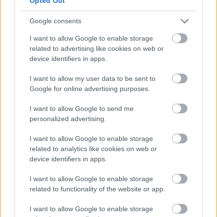
Opted Out
A Vörösmarty Színházban Murray Schisgal, amerikai
író és producer Szerelem Ó! című darabja kerül
Google consents
színpadra Hargitai Iván rendezésében.
I want to allow Google to enable storage
related to advertising like cookies on web or
device identifiers in apps.
I want to allow my user data to be sent to
Google for online advertising purposes.
I want to allow Google to send me
personalized advertising.
I want to allow Google to enable storage
related to analytics like cookies on web or
device identifiers in apps.
I want to allow Google to enable storage
related to functionality of the website or app.
Négy rendező vitte színre Madách
I want to allow Google to enable storage
klasszikusát Székesfehérvárott