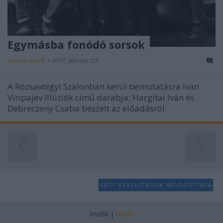
Egymásba fonódó sorsok
szinhaz szerk.
•
2017. február 23.
A Rózsavölgyi Szalonban kerül bemutatásra Ivan
Viripajev Illúziók című darabja; Hargitai Iván és
Debreczeny Csaba beszélt az előadásról.
SÜTI BEÁLLÍTÁSOK MÓDOSÍTÁSA
mobil
|
teljes