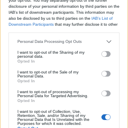
your opt-out. You may separately opt-out of the further
disclosure of your personal information by third parties on the
IAB’s list of downstream participants. This information may
also be disclosed by us to third parties on the
IAB’s List of
Downstream Participants
that may further disclose it to other
third parties.
Élmény@Otthon - a Vörösmarty
Please note that this website/app uses one or more Google
Personal Data Processing Opt Outs
Színház is a netre költözik
services and may gather and store information including but
not limited to your visit or usage behaviour. You may click to
I want to opt-out of the Sharing of my
mtothorsi
•
2020. április 24.
personal data.
grant or deny consent to Google and its third-party tags to
Opted In
use your data for below specified purposes in below Google
Indul a Vörösmarty Színház online
consent section.
I want to opt-out of the Sale of my
közvetítéssorozata, melynek keretében igazi
Personal Data.
Opted In
sikerdarabokat élvezhetünk majd a kanapéról.
I want to opt-out of processing my
Personal Data for Targeted Advertising.
Vígjátékot mutatnak be
Opted In
Székesfehérváron
I want to opt-out of Collection, Use,
Retention, Sale, and/or Sharing of my
TörökÁkos
•
2019. december 27.
Personal Data that Is Unrelated with the
Purposes for which it was collected.