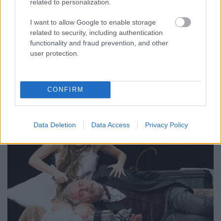
related to personalization.
szinhaz szerk.
•
2018. december 03.
I want to allow Google to enable storage
related to security, including authentication
Az ember tragédiája 1-et a Vörösmarty Színház
functionality and fraud prevention, and other
társulatának teljes közreműködésével a 200 éves
user protection.
magyar nyelvű színjátszás előtt tisztelegve mutatta
be december 1-én.
CONFIRM
Data Deletion
Data Access
Privacy Policy