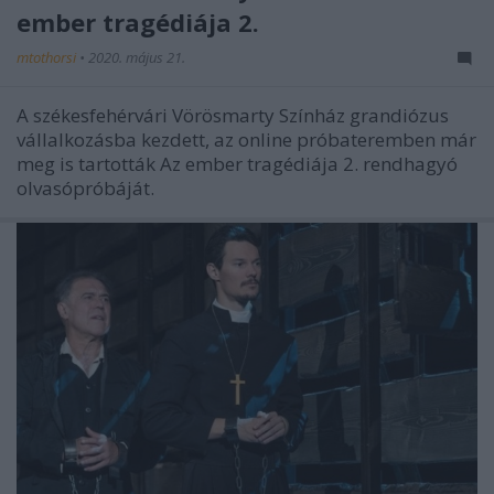
ember tragédiája 2.
mtothorsi
•
2020. május 21.
A székesfehérvári Vörösmarty Színház grandiózus
vállalkozásba kezdett, az online próbateremben már
meg is tartották Az ember tragédiája 2. rendhagyó
olvasópróbáját.