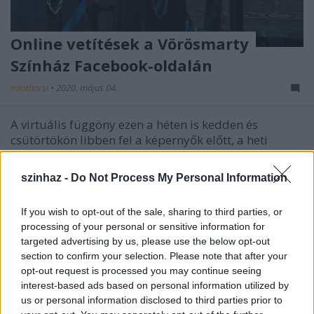
Online vetítések a Vörösmarty
Színház Facebook-oldalán
mtothorsi
•
2020. május 04.
A virtuális függöny ezen a héten is kedden és
csütörtökön libben fel a képernyők előtt, a heti
menü: Perelj, Uram! és A fösvény.
szinhaz -
Do Not Process My Personal Information
If you wish to opt-out of the sale, sharing to third parties, or
processing of your personal or sensitive information for
targeted advertising by us, please use the below opt-out
section to confirm your selection. Please note that after your
opt-out request is processed you may continue seeing
interest-based ads based on personal information utilized by
us or personal information disclosed to third parties prior to