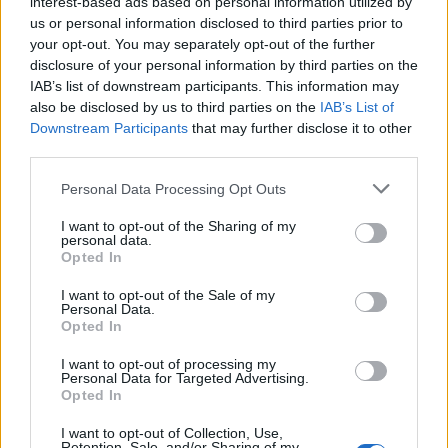
interest-based ads based on personal information utilized by
us or personal information disclosed to third parties prior to
your opt-out. You may separately opt-out of the further
disclosure of your personal information by third parties on the
IAB’s list of downstream participants. This information may
also be disclosed by us to third parties on the
IAB’s List of
Downstream Participants
that may further disclose it to other
third parties.
Please note that this website/app uses one or more Google
Personal Data Processing Opt Outs
services and may gather and store information including but
not limited to your visit or usage behaviour. You may click to
I want to opt-out of the Sharing of my
Hitchcock világa elevenedik meg a
personal data.
grant or deny consent to Google and its third-party tags to
Opted In
Játékszínben
use your data for below specified purposes in below Google
consent section.
I want to opt-out of the Sale of my
szinhaz szerk.
•
2017. augusztus 31.
Personal Data.
Opted In
Horgas Ádám a brit mester krimiklasszikusát, a 39
I want to opt-out of processing my
lépcsőfokot viszi színre Lengyel Tamás és Nagy
Personal Data for Targeted Advertising.
Sándor főszereplésével.
Opted In
I want to opt-out of Collection, Use,
Retention, Sale, and/or Sharing of my