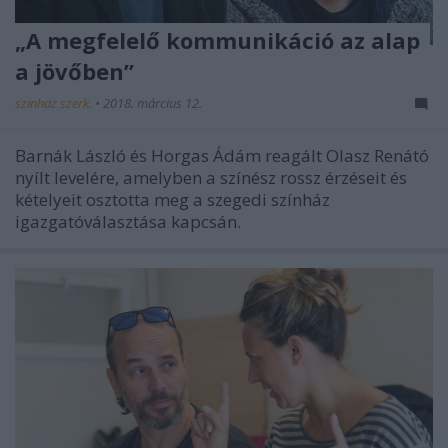
„A megfelelő kommunikáció az alap
a jövőben”
szinhaz szerk.
•
2018. március 12.
Barnák László és Horgas Ádám reagált Olasz Renátó
nyílt levelére, amelyben a színész rossz érzéseit és
kételyeit osztotta meg a szegedi színház
igazgatóválasztása kapcsán.