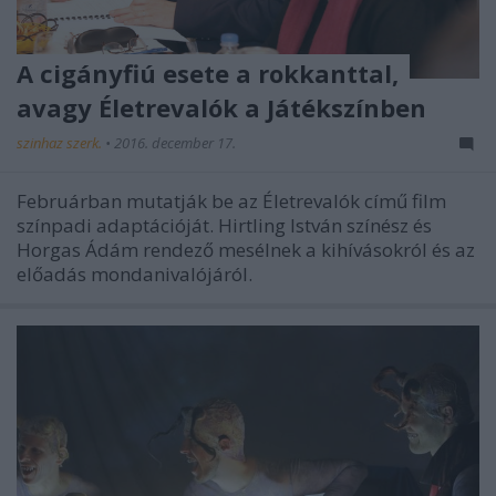
A cigányfiú esete a rokkanttal,
avagy Életrevalók a Játékszínben
szinhaz szerk.
•
2016. december 17.
Februárban mutatják be az Életrevalók című film
színpadi adaptációját. Hirtling István színész és
Horgas Ádám rendező mesélnek a kihívásokról és az
előadás mondanivalójáról.