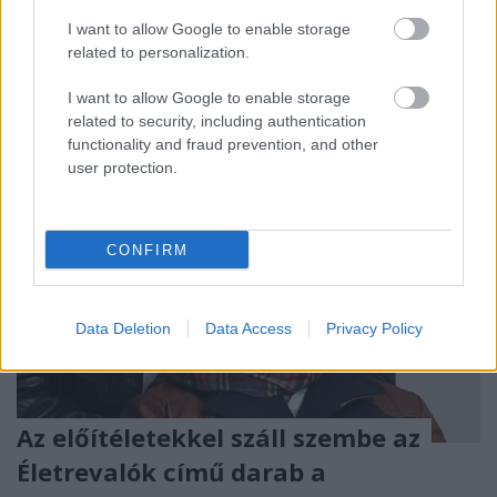
vígjátékát Botos Évával és Szirtes Balázzsal. Interjú
I want to allow Google to enable storage
az előadás rendezőjével, Horgas Ádámmal.
related to personalization.
I want to allow Google to enable storage
related to security, including authentication
functionality and fraud prevention, and other
user protection.
CONFIRM
Data Deletion
Data Access
Privacy Policy
Az előítéletekkel száll szembe az
Életrevalók című darab a