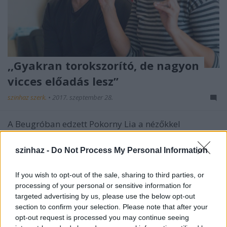
,,Gyakran torokszorító, de nagyon
vicces előadás lesz”
szinhaz szerk.
•
2017. szeptember 28.
A Beugróban edzett Pokorny Lia a nézőkkel
közvetlen párbeszédet folytató, rögtönzésekkel
tűzdelt előadásra készül, Horgas Ádám
szinhaz -
Do Not Process My Personal Information
rendezésében. A rendező mesélt a készülő
produkcióról.
If you wish to opt-out of the sale, sharing to third parties, or
processing of your personal or sensitive information for
targeted advertising by us, please use the below opt-out
section to confirm your selection. Please note that after your
opt-out request is processed you may continue seeing