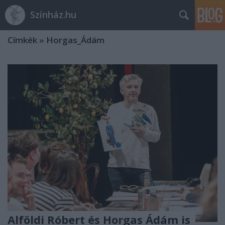
Színház.hu
Címkék
»
Horgas_Ádám
Alföldi Róbert és Horgas Ádám is