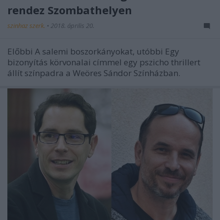
rendez Szombathelyen
szinhaz szerk.
•
2018. április 20.
Előbbi A salemi boszorkányokat, utóbbi Egy
bizonyítás körvonalai címmel egy pszicho thrillert
állít színpadra a Weöres Sándor Színházban.