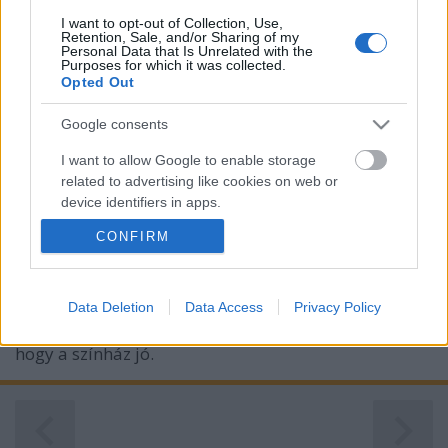
I want to opt-out of Collection, Use,
Retention, Sale, and/or Sharing of my
Personal Data that Is Unrelated with the
Purposes for which it was collected.
Opted Out
Szabad színházi késztetés-
Google consents
Beszélgetés Kovács Zsolttal
I want to allow Google to enable storage
szinhazhu
•
2011. június 01.
related to advertising like cookies on web or
device identifiers in apps.
Először 1973-ban ültem a Csiky Gergely Színház
CONFIRM
nézőterén, aztán hónapokig fogdostam a fülem
I want to allow my user data to be sent to
aggódva, hogy szamárrá válok, mint Pinokkió.
Google for online advertising purposes.
Később már attól boldog voltam, hogy az
I want to allow Google to send me
osztálytársaimmal araszolok be a helyemre, a
Data Deletion
Data Access
Privacy Policy
personalized advertising.
krémszínű oszlopokat titkon fogdosva: már tudtam,
hogy a színház jó.
I want to allow Google to enable storage
related to analytics like cookies on web or
device identifiers in apps.