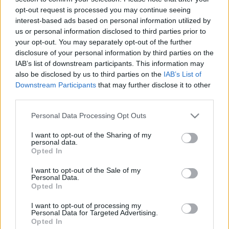
Tóth Gézával
opt-out request is processed you may continue seeing
interest-based ads based on personal information utilized by
szinhazhu
•
2011. szeptember 02.
us or personal information disclosed to third parties prior to
your opt-out. You may separately opt-out of the further
"A kaposvári színház nemcsak politikailag volt
disclosure of your personal information by third parties on the
ellenzéki, hanem szakmailag is, mert ahogy MGP
IAB’s list of downstream participants. This information may
írta, mi, csopik voltunk az ellenzék ellenzéke – akik az
also be disclosed by us to third parties on the
IAB’s List of
Downstream Participants
that may further disclose it to other
amatőr színjátszásból jöttünk, kritikusok voltunk a
third parties.
kőszínházi működéssel. Nekimentünk az itteni
szokásjognak." Kaposvár akkor és most című…
Please note that this website/app uses one or more Google
Personal Data Processing Opt Outs
services and may gather and store information including but
not limited to your visit or usage behaviour. You may click to
I want to opt-out of the Sharing of my
personal data.
grant or deny consent to Google and its third-party tags to
Opted In
use your data for below specified purposes in below Google
consent section.
I want to opt-out of the Sale of my
Personal Data.
Opted In
I want to opt-out of processing my
Personal Data for Targeted Advertising.
Opted In