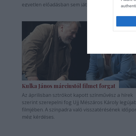
egyetlen előadásban sem játszik.
authenti
Kulka János márciustól filmet forgat
Az áprilisban sztrókot kapott színművész a hírek
szerint szerepelni fog Ujj Mészáros Károly legúja
filmjében. A színpadra való visszatérésének időpo
még kérdéses.