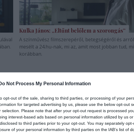
Kulka János: „Eltűnt belőlem a szorongás”
ulával
A színművész filmszerepéről, betegségéről és arról
ában.
mesélt a 24.hu-nak, mi az, amit most jobban tud, m
korábban.
Do Not Process My Personal Information
to opt-out of the sale, sharing to third parties, or processing of your per
formation for targeted advertising by us, please use the below opt-out s
r selection. Please note that after your opt-out request is processed y
eing interest-based ads based on personal information utilized by us or
disclosed to third parties prior to your opt-out. You may separately opt-
losure of your personal information by third parties on the IAB’s list of