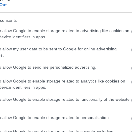
szemben
Out
tt
A tavaly tavasszal sztrókot kapott színművész a fel
felröppenő hírek ellenére a közeljövőben biztosa
consents
lép fel a budapesti Katonában.
o allow Google to enable storage related to advertising like cookies on
evice identifiers in apps.
o allow my user data to be sent to Google for online advertising
s.
to allow Google to send me personalized advertising.
o allow Google to enable storage related to analytics like cookies on
evice identifiers in apps.
o allow Google to enable storage related to functionality of the website
Kulka János újra filmet forgat
Az egy éve sztrókot kapott színművész szerepet k
o allow Google to enable storage related to personalization.
16-
Ujj Mészáros Károly legújabb filmjében. A forgatá
dban
márciusban elkezdődött.
o allow Google to enable storage related to security, including