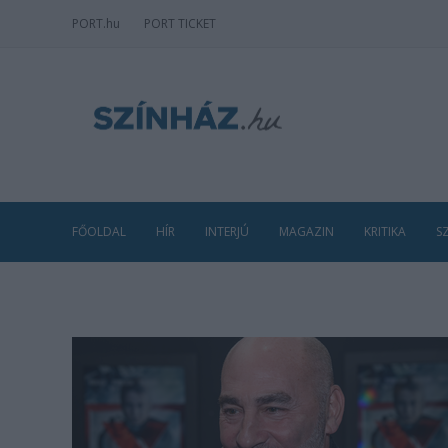
PORT
.hu
PORT TICKET
FŐOLDAL
HÍR
INTERJÚ
MAGAZIN
KRITIKA
S