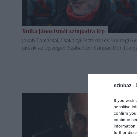
Kulka János ismét színpadra lép
Jakab Tamással, Csákányi Eszterrel és Bodrogi Gy
játszik az Újszegedi Szabadtéri Színpad Don Juanj
szinhaz -
If you wish 
sensitive in
confirm you
continue se
information 
further disc