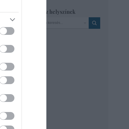
Szinház helyszínek
-
n nem
apott
s még