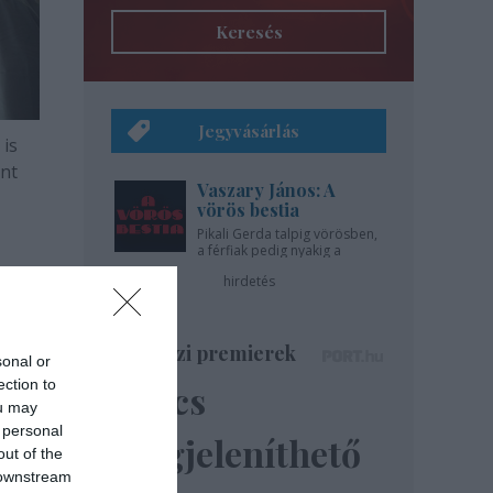
Keresés
Jegyvásárlás
 is
int
Vaszary János: A
vörös bestia
Pikali Gerda talpig vörösben,
a férfiak pedig nyakig a
pácban - az Újszínházban!
hirdetés
Színházi premierek
sonal or
ection to
Nincs
ou may
 personal
megjeleníthető
out of the
 downstream