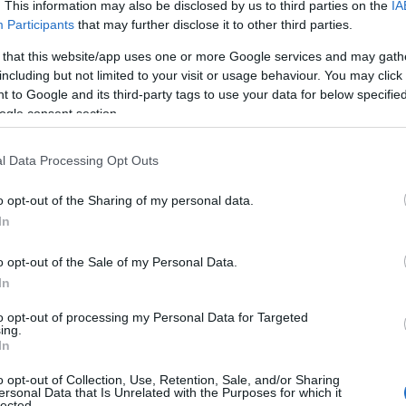
. This information may also be disclosed by us to third parties on the
IA
Participants
that may further disclose it to other third parties.
 that this website/app uses one or more Google services and may gath
Nem akar többé színpadra lépni Kulka
including but not limited to your visit or usage behaviour. You may click 
János
 to Google and its third-party tags to use your data for below specifi
zédnek
A színész először adott tévéinterjút sztrókja óta.
ogle consent section.
l Data Processing Opt Outs
o opt-out of the Sharing of my personal data.
In
o opt-out of the Sale of my Personal Data.
In
to opt-out of processing my Personal Data for Targeted
ing.
In
o opt-out of Collection, Use, Retention, Sale, and/or Sharing
ersonal Data that Is Unrelated with the Purposes for which it
Kulka János türelmetlen önmagával
lected.