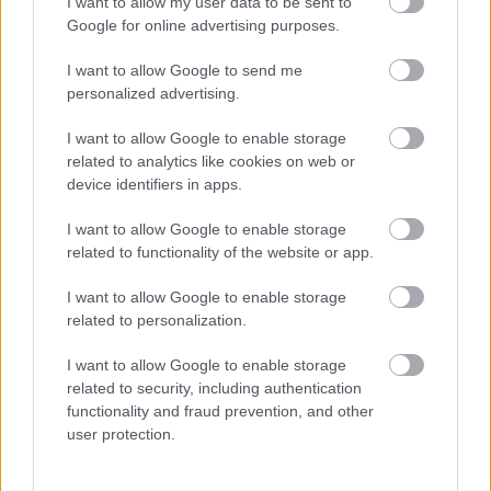
I want to allow my user data to be sent to
szinhazhu
•
2014. május 19.
Google for online advertising purposes.
I want to allow Google to send me
A hétvégén az évad utolsó bemutatóját tartották a
personalized advertising.
Budapesti Operettszínházban. Lehár Ferenc, A
mosoly országa című nagyoperettjét az alkotók a
I want to allow Google to enable storage
színház hagyományaihoz híven úgy állították
related to analytics like cookies on web or
színpadra, hogy a darab klasszikus vázából és zenei
device identifiers in apps.
világából építkezve, modern, a mai közönség
számára…
I want to allow Google to enable storage
related to functionality of the website or app.
I want to allow Google to enable storage
related to personalization.
I want to allow Google to enable storage
related to security, including authentication
functionality and fraud prevention, and other
user protection.