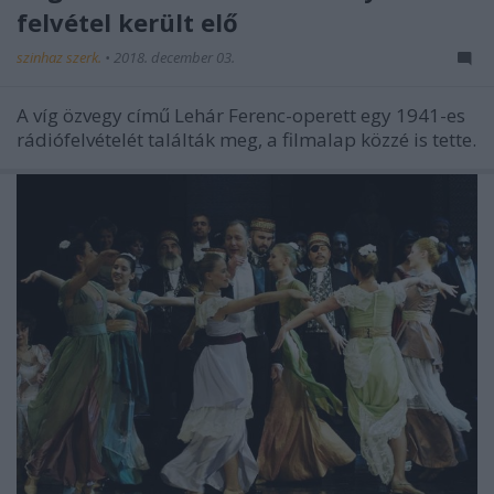
felvétel került elő
szinhaz szerk.
•
2018. december 03.
A víg özvegy című Lehár Ferenc-operett egy 1941-es
rádiófelvételét találták meg, a filmalap közzé is tette.