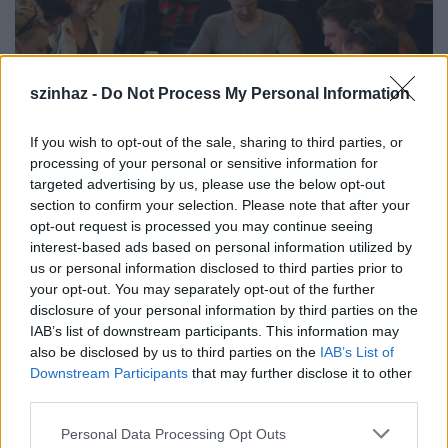
szinhaz -
Do Not Process My Personal Information
If you wish to opt-out of the sale, sharing to third parties, or
processing of your personal or sensitive information for
targeted advertising by us, please use the below opt-out
section to confirm your selection. Please note that after your
opt-out request is processed you may continue seeing
interest-based ads based on personal information utilized by
us or personal information disclosed to third parties prior to
your opt-out. You may separately opt-out of the further
A víg özveggyel zárul az évad
disclosure of your personal information by third parties on the
Miskolcon
IAB’s list of downstream participants. This information may
also be disclosed by us to third parties on the
IAB’s List of
szinhazhu
•
2014. május 25.
Downstream Participants
that may further disclose it to other
third parties.
Rendhagyó módon előbemutatót tartanak a
Please note that this website/app uses one or more Google
Personal Data Processing Opt Outs
Miskolci Nemzeti Színházban: A víg özvegy című