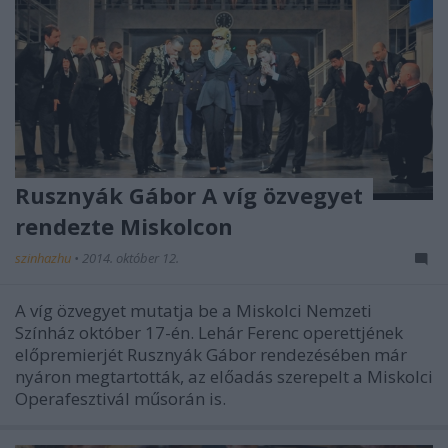
Rusznyák Gábor A víg özvegyet
rendezte Miskolcon
szinhazhu
•
2014. október 12.
A víg özvegyet mutatja be a Miskolci Nemzeti
Színház október 17-én. Lehár Ferenc operettjének
előpremierjét Rusznyák Gábor rendezésében már
nyáron megtartották, az előadás szerepelt a Miskolci
Operafesztivál műsorán is.