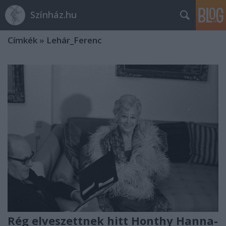
Színház.hu
Címkék
»
Lehár_Ferenc
Rég elveszettnek hitt Honthy Hanna-