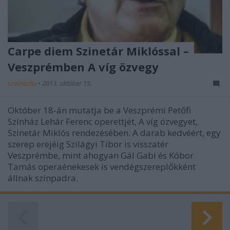
Carpe diem Szinetár Miklóssal –
Veszprémben A víg özvegy
szinhazhu
•
2013. október 15.
Október 18-án mutatja be a Veszprémi Petőfi
Színház Lehár Ferenc operettjét, A víg özvegyet,
Szinetár Miklós rendezésében. A darab kedvéért, egy
szerep erejéig Szilágyi Tibor is visszatér
Veszprémbe, mint ahogyan Gál Gabi és Kóbor
Tamás operaénekesek is vendégszereplőkként
állnak színpadra.