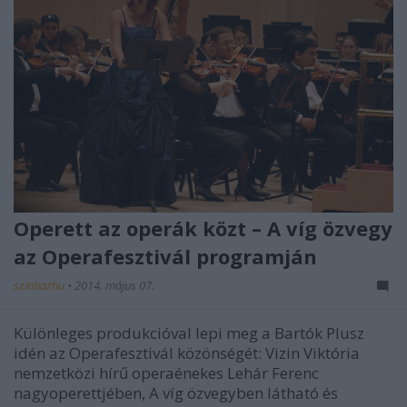
Operett az operák közt – A víg özvegy
az Operafesztivál programján
szinhazhu
•
2014. május 07.
Különleges produkcióval lepi meg a Bartók Plusz
idén az Operafesztivál közönségét: Vizin Viktória
nemzetközi hírű operaénekes Lehár Ferenc
nagyoperettjében, A víg özvegyben látható és