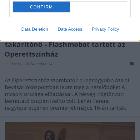
CONFIRM
Data Deletion
Data Access
Privacy Policy
A kínai herceg és egy szerencsés
takarítónő - Flashmobot tartott az
Operettszínház
szinhazhu
•
2014. május 14.
Az Operettszínház szombaton a legnagyobb ázsiai
bevásárlóközpontban lepte meg a nézelődőket A
mosoly országa előadással. A hétvégi rögtönzött
bemutató csupán ízelítő volt, Lehár Ferenc
nagyoperettjének premierjét május 16-án tartják.