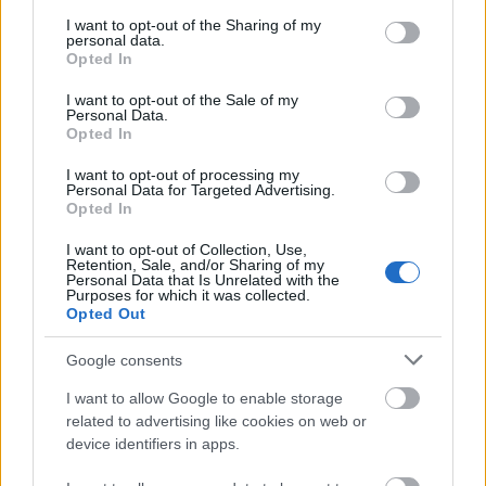
services and may gather and store information including but
operettet állítják színpadra június 6-án.
not limited to your visit or usage behaviour. You may click to
I want to opt-out of the Sharing of my
personal data.
grant or deny consent to Google and its third-party tags to
Opted In
use your data for below specified purposes in below Google
consent section.
I want to opt-out of the Sale of my
Personal Data.
Opted In
I want to opt-out of processing my
Personal Data for Targeted Advertising.
Opted In
I want to opt-out of Collection, Use,
Retention, Sale, and/or Sharing of my
Personal Data that Is Unrelated with the
Purposes for which it was collected.
Opted Out
Google consents
Modern klasszikus – Bemutatták A
I want to allow Google to enable storage
related to advertising like cookies on web or
mosoly országát az
device identifiers in apps.
Operettszínházban