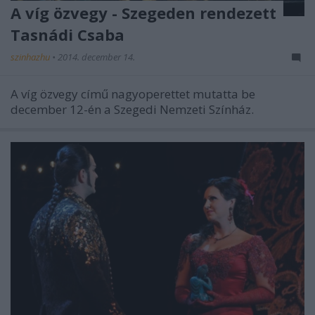
A víg özvegy - Szegeden rendezett
Tasnádi Csaba
szinhazhu
•
2014. december 14.
A víg özvegy című nagyoperettet mutatta be
december 12-én a Szegedi Nemzeti Színház.