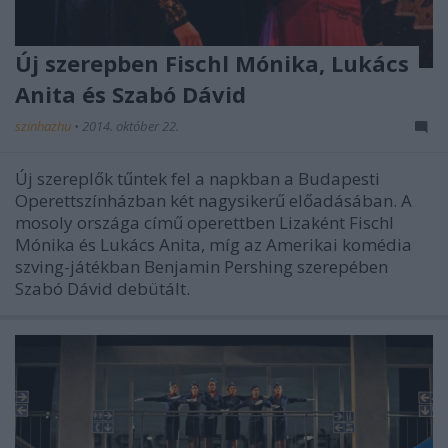
Új szerepben Fischl Mónika, Lukács
Anita és Szabó Dávid
szinhazhu
•
2014. október 22.
Új szereplők tűntek fel a napkban a Budapesti
Operettszínházban két nagysikerű előadásában. A
mosoly országa című operettben Lizaként Fischl
Mónika és Lukács Anita, míg az Amerikai komédia
szving-játékban Benjamin Pershing szerepében
Szabó Dávid debütált.