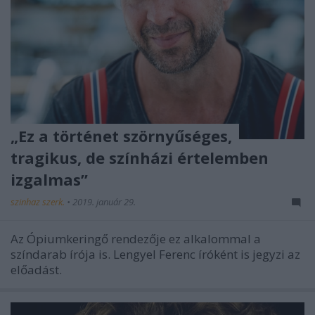
„Ez a történet szörnyűséges,
tragikus, de színházi értelemben
izgalmas”
szinhaz szerk.
•
2019. január 29.
Az Ópiumkeringő rendezője ez alkalommal a
színdarab írója is. Lengyel Ferenc íróként is jegyzi az
előadást.