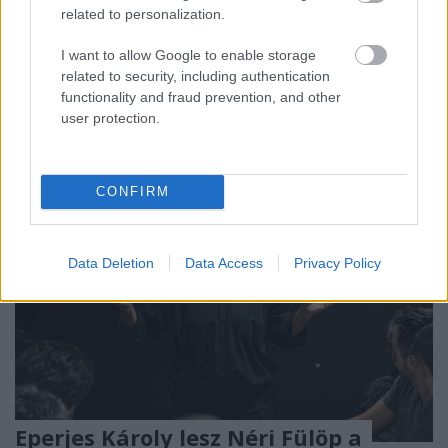
related to personalization.
A Magyar Színház és a Naptárlányok előadásának
I want to allow Google to enable storage
szereplői egy frivolnak hangzó, ám ízléses ötlettel
related to security, including authentication
támogatják az Onkológiai Központot.
functionality and fraud prevention, and other
user protection.
CONFIRM
Data Deletion
Data Access
Privacy Policy
Eperjes Károly lesz Néri Fülöp a