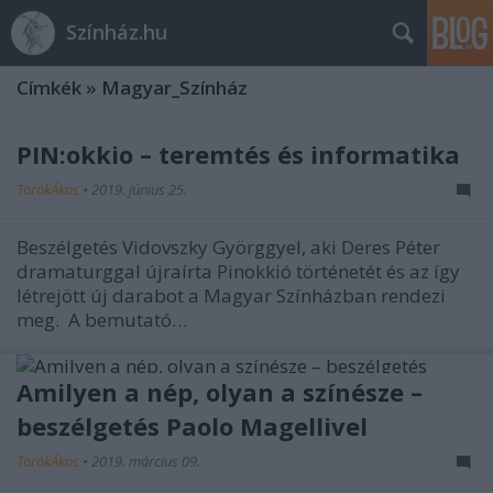
Színház.hu
Címkék
»
Magyar_Színház
PIN:okkio – teremtés és informatika
TörökÁkos
•
2019. június 25.
Beszélgetés Vidovszky Györggyel, aki Deres Péter
dramaturggal újraírta Pinokkió történetét és az így
létrejött új darabot a Magyar Színházban rendezi
meg. A bemutató…
Amilyen a nép, olyan a színésze –
beszélgetés Paolo Magellivel
TörökÁkos
•
2019. március 09.