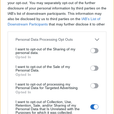
your opt-out. You may separately opt-out of the further
disclosure of your personal information by third parties on the
IAB’s list of downstream participants. This information may
also be disclosed by us to third parties on the
IAB’s List of
Downstream Participants
that may further disclose it to other
third parties.
Please note that this website/app uses one or more Google
Personal Data Processing Opt Outs
services and may gather and store information including but
not limited to your visit or usage behaviour. You may click to
I want to opt-out of the Sharing of my
personal data.
grant or deny consent to Google and its third-party tags to
Opted In
use your data for below specified purposes in below Google
consent section.
I want to opt-out of the Sale of my
Personal Data.
Opted In
Eperjes Károly: „Jónak vagy rossznak
I want to opt-out of processing my
Personal Data for Targeted Advertising.
lenni egyaránt nehéz teher”
Opted In
szinhaz szerk.
•
2019. január 01.
I want to opt-out of Collection, Use,
Retention, Sale, and/or Sharing of my
Personal Data that Is Unrelated with the
Purposes for which it was collected.