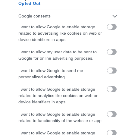
Eperjes Károly lesz Néri Fülöp a Magyar Színház
Opted Out
Legyetek jók, ha tudtok! című musicaljében. A
készülő előadásról mesélt.
Google consents
I want to allow Google to enable storage
related to advertising like cookies on web or
device identifiers in apps.
I want to allow my user data to be sent to
Google for online advertising purposes.
I want to allow Google to send me
personalized advertising.
I want to allow Google to enable storage
related to analytics like cookies on web or
device identifiers in apps.
I want to allow Google to enable storage
Meztelenül jótékonyak
related to functionality of the website or app.
szinhaz szerk.
•
2018. december 28.
I want to allow Google to enable storage