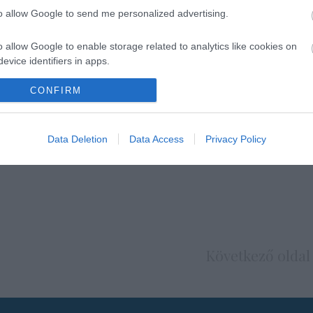
to allow Google to send me personalized advertising.
o allow Google to enable storage related to analytics like cookies on
evice identifiers in apps.
o allow Google to enable storage related to functionality of the website
CONFIRM
o allow Google to enable storage related to personalization.
Data Deletion
Data Access
Privacy Policy
o allow Google to enable storage related to security, including
cation functionality and fraud prevention, and other user protection.
Következő oldal