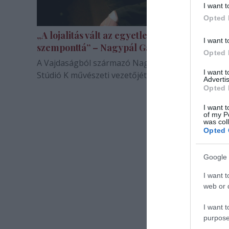
I want t
Opted 
„A lojalitás vált az egyetlen mérvadó
I want t
szemponttá” – Nagypál Gábor válaszolt
Opted 
A Vajdaságból származó Nagypál Gábor színészt, 
I want 
Stúdió K művészeti vezetőjét kérdezte a nol.hu.
Advertis
Opted 
I want t
of my P
was col
Opted 
Google 
I want t
web or d
I want t
purpose