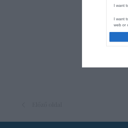
I want 
I want t
web or d
I want t
or app.
I want t
I want t
authenti
Előző oldal