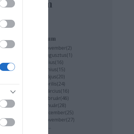
elem
Archívum
2020 november
(
2
)
2020 augusztus
(
1
)
2020 július
(
16
)
2020 június
(
15
)
2020 május
(
20
)
2020 április
(
24
)
2020 március
(
16
)
2020 február
(
46
)
2020 január
(
28
)
2019 december
(
25
)
2019 november
(
27
)
Tovább
...