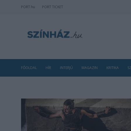
PORT
.hu
PORT TICKET
FŐOLDAL
HÍR
INTERJÚ
MAGAZIN
KRITIKA
S