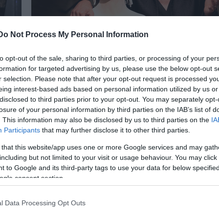
Do Not Process My Personal Information
Nagypál Gábor: „Én vagyok az ügyeletes
to opt-out of the sale, sharing to third parties, or processing of your per
kisebbségi arc”
formation for targeted advertising by us, please use the below opt-out s
tthoz
Nagypál Gábort, a Stúdió K művészeti vezetőjét a 
r selection. Please note that after your opt-out request is processed y
kérdezte a színház helyzetéről, színészetről és a
eing interest-based ads based on personal information utilized by us or
rendszerkritikus színházról.
disclosed to third parties prior to your opt-out. You may separately opt-
losure of your personal information by third parties on the IAB’s list of
. This information may also be disclosed by us to third parties on the
IA
Participants
that may further disclose it to other third parties.
 that this website/app uses one or more Google services and may gath
including but not limited to your visit or usage behaviour. You may click 
 to Google and its third-party tags to use your data for below specifi
ogle consent section.
l Data Processing Opt Outs