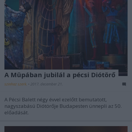
A Müpában jubilál a pécsi Diótörő
szinhaz szerk.
•
2017. december 21.
A Pécsi Balett négy évvel ezelőtt bemutatott,
nagyszabású Diótörője Budapesten ünnepli az 50.
előadását.