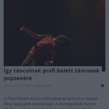
Így táncolnak profi balett táncosok
popzenére
szinhaz szerk.
•
2017. november 07.
A Pécsi Balett közreműködésével készült a Halott
Pénz legújabb videóklipje. A koreográfiát Vincze