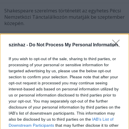
Shakespeare szerelmes történetét az egyhetes Pécsi
Nemzetközi Tánctalálkozón mutatják be szeptember
közepén.
szinhaz -
Do Not Process My Personal Information
If you wish to opt-out of the sale, sharing to third parties, or
processing of your personal or sensitive information for
targeted advertising by us, please use the below opt-out
section to confirm your selection. Please note that after your
opt-out request is processed you may continue seeing
interest-based ads based on personal information utilized by
us or personal information disclosed to third parties prior to
your opt-out. You may separately opt-out of the further
disclosure of your personal information by third parties on the
IAB’s list of downstream participants. This information may
also be disclosed by us to third parties on the
IAB’s List of
A Pécsi Balett vihette haza az Arany
Downstream Participants
that may further disclose it to other