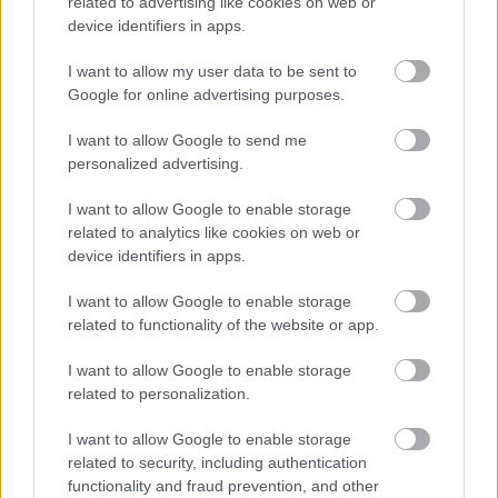
related to advertising like cookies on web or
device identifiers in apps.
I want to allow my user data to be sent to
Maximalizmus és egy picit „more”
Google for online advertising purposes.
szinhaz szerk.
•
2018. május 03.
I want to allow Google to send me
personalized advertising.
Leo Mujić koreográfus állítja színpadra a Pécsi
Balettel Diamond című darabját. A világ sok táján
I want to allow Google to enable storage
related to analytics like cookies on web or
alkotó koreográfus beszélt az előadásról.
device identifiers in apps.
I want to allow Google to enable storage
related to functionality of the website or app.
I want to allow Google to enable storage
related to personalization.
I want to allow Google to enable storage
related to security, including authentication
functionality and fraud prevention, and other