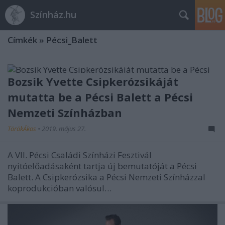
Színház.hu
Címkék
»
Pécsi_Balett
Bozsik Yvette Csipkerózsikáját
mutatta be a Pécsi Balett a Pécsi
Nemzeti Színházban
TörökÁkos
•
2019. május 27.
A VII. Pécsi Családi Színházi Fesztivál
nyitóelőadásaként tartja új bemutatóját a Pécsi
Balett. A Csipkerózsika a Pécsi Nemzeti Színházzal
koprodukcióban valósul…