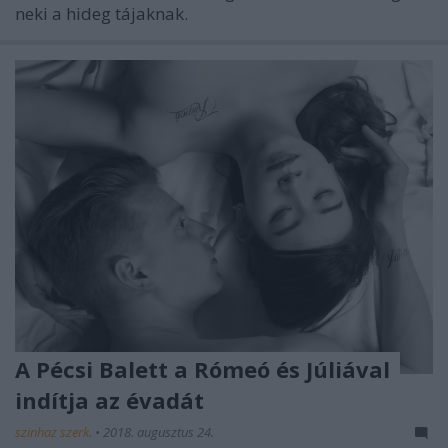
neki a hideg tájaknak.
A Pécsi Balett a Rómeó és Júliával
indítja az évadát
szinhaz szerk.
•
2018. augusztus 24.