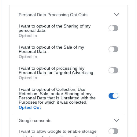
third parties.
Bab-díjat a XIV. Magyar
Táncfesztiválról
Please note that this website/app uses one or more Google
Personal Data Processing Opt Outs
services and may gather and store information including but
szinhaz szerk.
•
2018. június 26.
not limited to your visit or usage behaviour. You may click to
I want to opt-out of the Sharing of my
personal data.
grant or deny consent to Google and its third-party tags to
Opted In
use your data for below specified purposes in below Google
A pécsiek Hófehérke és a hét törpe című humorral
consent section.
átszőtt táncjátéka a legfiatalabb nézők szavazata
I want to opt-out of the Sale of my
Personal Data.
alapján nyerte el a díjat.
Opted In
I want to opt-out of processing my
Personal Data for Targeted Advertising.
Opted In
I want to opt-out of Collection, Use,
Retention, Sale, and/or Sharing of my
Personal Data that Is Unrelated with the
Purposes for which it was collected.
Opted Out
Google consents
I want to allow Google to enable storage