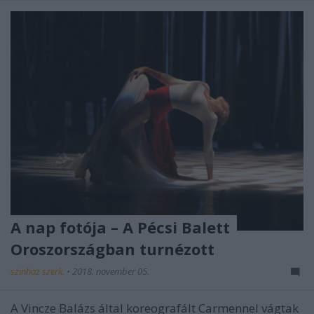
A nap fotója – A Pécsi Balett
Oroszországban turnézott
szinhaz szerk.
•
2018. november 05.
A Vincze Balázs által koreografált Carmennel vágtak