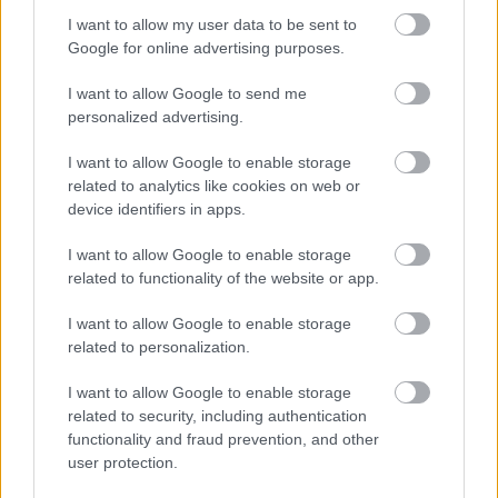
I want to allow my user data to be sent to
Google for online advertising purposes.
Elhunyt Tóth Zoltán színművész
I want to allow Google to send me
szinhaz szerk.
•
2018. április 28.
personalized advertising.
A Pinceszínházban rendszeresen szereplő színészt öt
I want to allow Google to enable storage
nappal az 57. születésnapját követően érte a halál.
related to analytics like cookies on web or
device identifiers in apps.
I want to allow Google to enable storage
related to functionality of the website or app.
I want to allow Google to enable storage
related to personalization.
I want to allow Google to enable storage
related to security, including authentication
functionality and fraud prevention, and other
user protection.