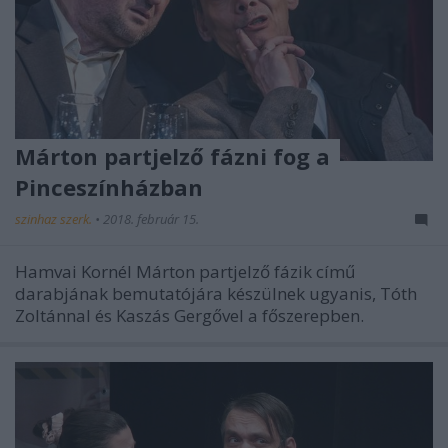
Márton partjelző fázni fog a
Pinceszínházban
szinhaz szerk.
•
2018. február 15.
Hamvai Kornél Márton partjelző fázik című
darabjának bemutatójára készülnek ugyanis, Tóth
Zoltánnal és Kaszás Gergővel a főszerepben.