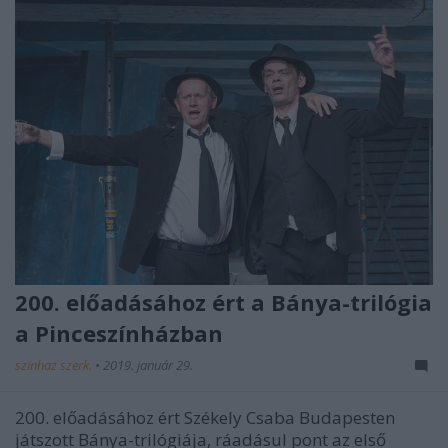
200. előadásához ért a Bánya-trilógia
a Pinceszínházban
szinhaz szerk.
•
2019. január 29.
200. előadásához ért Székely Csaba Budapesten
játszott Bánya-trilógiája, ráadásul pont az első