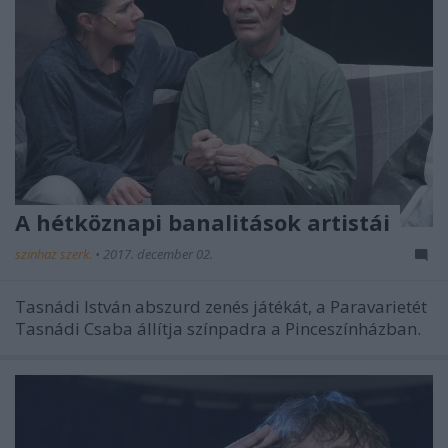
A hétköznapi banalitások artistái
szinhaz szerk.
•
2017. december 02.
Tasnádi István abszurd zenés játékát, a Paravarietét
Tasnádi Csaba állítja színpadra a Pinceszínházban.