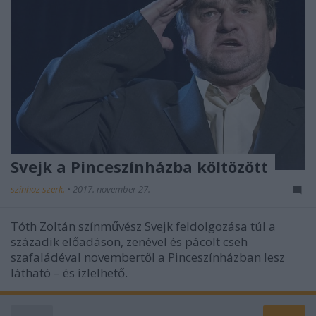
Svejk a Pinceszínházba költözött
szinhaz szerk.
•
2017. november 27.
Tóth Zoltán színművész Svejk feldolgozása túl a
századik előadáson, zenével és pácolt cseh
szafaládéval novembertől a Pinceszínházban lesz
látható – és ízlelhető.