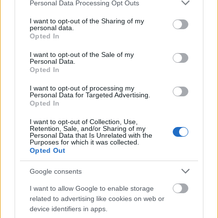
Please note that this website/app uses one or more Google
Personal Data Processing Opt Outs
Bakáts Feszten
services and may gather and store information including but
not limited to your visit or usage behaviour. You may click to
I want to opt-out of the Sharing of my
szinhaz szerk.
•
2018. augusztus 06.
personal data.
grant or deny consent to Google and its third-party tags to
Opted In
use your data for below specified purposes in below Google
Az augusztus 23-a és 26-a között megrendezendő
consent section.
I want to opt-out of the Sale of my
összművészeti szabadtéri fesztiválnak a Kálvin
Personal Data.
udvar, a Rombusz terasz és az Erkel utca ad helyet.
Opted In
I want to opt-out of processing my
Personal Data for Targeted Advertising.
Opted In
I want to opt-out of Collection, Use,
Retention, Sale, and/or Sharing of my
Personal Data that Is Unrelated with the
Purposes for which it was collected.
Opted Out
Google consents
I want to allow Google to enable storage
related to advertising like cookies on web or
device identifiers in apps.