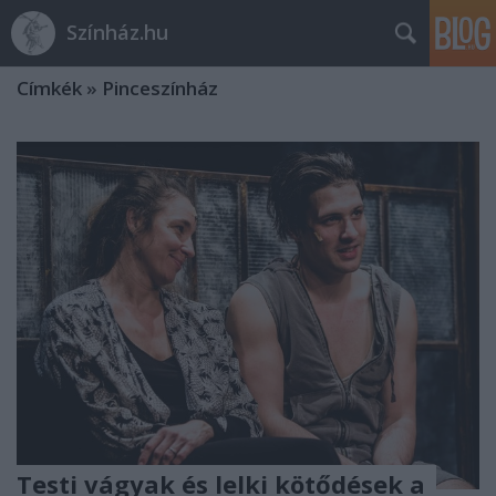
Színház.hu
Címkék
»
Pinceszínház
Testi vágyak és lelki kötődések a