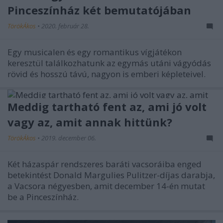
Pinceszínház két bemutatójában
TörökÁkos
•
2020. február 28.
Egy musicalen és egy romantikus vígjátékon
keresztül találkozhatunk az egymás utáni vágyódás
rövid és hosszú távú, nagyon is emberi képleteivel.
Meddig tartható fent az, ami jó volt
vagy az, amit annak hittünk?
TörökÁkos
•
2019. december 06.
Két házaspár rendszeres baráti vacsoráiba enged
betekintést Donald Margulies Pulitzer-díjas darabja,
a Vacsora négyesben, amit december 14-én mutat
be a Pinceszínház.