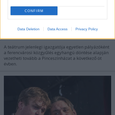
CONFIRM
Soós Péter vezetheti tovább a
Ferencvárosi Pinceszínházat
Data Deletion
Data Access
Privacy Policy
szinhaz szerk.
•
2018. március 28.
A teátrum jelenlegi igazgatója egyetlen pályázóként
a ferencvárosi közgyűlés egyhangú döntése alapján
vezetheti tovább a Pinceszínházat a következő öt
évben.