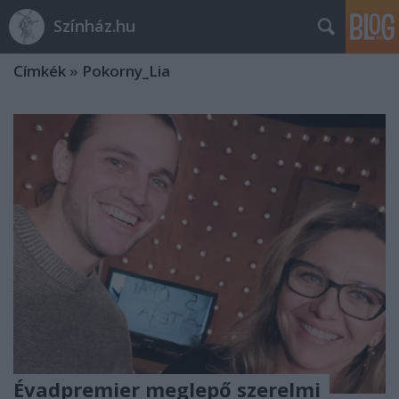
Színház.hu
Címkék
»
Pokorny_Lia
Évadpremier meglepő szerelmi