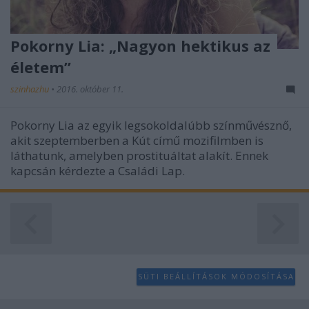
Pokorny Lia: „Nagyon hektikus az
életem”
szinhazhu
•
2016. október 11.
Pokorny Lia az egyik legsokoldalúbb színművésznő,
akit szeptemberben a Kút című mozifilmben is
láthatunk, amelyben prostituáltat alakít. Ennek
kapcsán kérdezte a Családi Lap.
SÜTI BEÁLLÍTÁSOK MÓDOSÍTÁSA