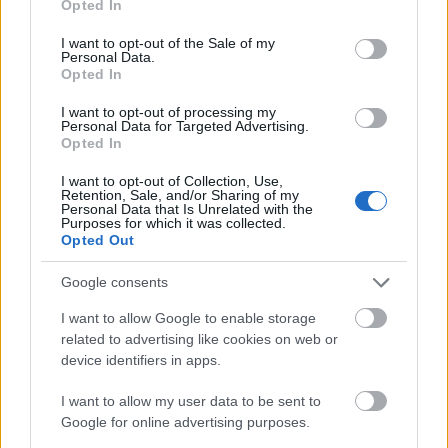
Opted In
use your data for below specified purposes in below Google
consent section.
I want to opt-out of the Sale of my
Personal Data.
Opted In
I want to opt-out of processing my
Personal Data for Targeted Advertising.
Opted In
I want to opt-out of Collection, Use,
Retention, Sale, and/or Sharing of my
Personal Data that Is Unrelated with the
Purposes for which it was collected.
Opted Out
Pokorny Lia és Scherer Péter Comet-
Google consents
díjat kapott
I want to allow Google to enable storage
szinhaz szerk.
•
2017. december 09.
related to advertising like cookies on web or
device identifiers in apps.
A kezdetekben könnyűzenei előadókra és
I want to allow my user data to be sent to
együttesekre kalibrált elismerést néhány éve
Google for online advertising purposes.
színészek is elnyerhetik. Pokorny Lia idén duplázott.