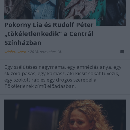
Pokorny Lia és Rudolf Péter
„tökéletlenkedik” a Centrál
Színházban
szinhaz szerk.
•
2018. november 14.
Egy szélütéses nagymama, egy amnéziás anya, egy
skizoid pasas, egy kamasz, aki kicsit sokat füvezik,
egy szökött rab és egy drogos szerepel a
Tökéletlenek című előadásban.