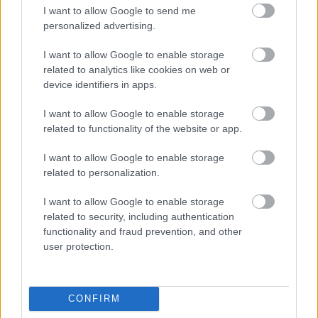
I want to allow Google to send me
personalized advertising.
I want to allow Google to enable storage
related to analytics like cookies on web or
device identifiers in apps.
I want to allow Google to enable storage
related to functionality of the website or app.
I want to allow Google to enable storage
related to personalization.
I want to allow Google to enable storage
related to security, including authentication
functionality and fraud prevention, and other
Pokorny Lia: „Olyan ez a darab,
user protection.
mintha eleve nekem írták volna”
szinhaz szerk.
•
2017. október 02.
CONFIRM