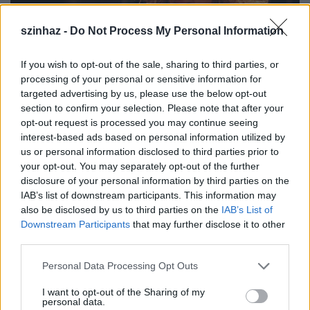
szinhaz -
Do Not Process My Personal Information
If you wish to opt-out of the sale, sharing to third parties, or
processing of your personal or sensitive information for
targeted advertising by us, please use the below opt-out
section to confirm your selection. Please note that after your
opt-out request is processed you may continue seeing
Pokorny Lia: „Fájdalmat játszani a
interest-based ads based on personal information utilized by
us or personal information disclosed to third parties prior to
színpadon egy agyrém!”
your opt-out. You may separately opt-out of the further
disclosure of your personal information by third parties on the
szinhaz szerk.
•
2018. március 17.
IAB’s list of downstream participants. This information may
also be disclosed by us to third parties on the
IAB’s List of
A színésznő a felfokozott érzelmi állapotokról, a
Downstream Participants
that may further disclose it to other
nézőkkel való közös játékról és az Újszínházból való
third parties.
eljöveteléről is mesélt a Fuhu.hu-nak.
Please note that this website/app uses one or more Google
Personal Data Processing Opt Outs
services and may gather and store information including but
not limited to your visit or usage behaviour. You may click to
I want to opt-out of the Sharing of my
personal data.
grant or deny consent to Google and its third-party tags to