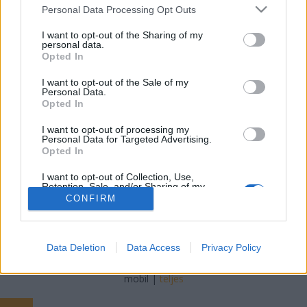
Please note that this website/app uses one or more Google
Personal Data Processing Opt Outs
services and may gather and store information including but
szinhazhu
•
2013. október 29.
not limited to your visit or usage behaviour. You may click to
I want to opt-out of the Sharing of my
personal data.
grant or deny consent to Google and its third-party tags to
Megtartották az évad első bemutatóját a Madách
Opted In
use your data for below specified purposes in below Google
Színházban. A Poligamy című film musical változatát
consent section.
I want to opt-out of the Sale of my
kettős szereposztásban játsszák, a főszerepekben
Personal Data.
Nagy Sándor és Nagy Balázs, Balla Eszter és Kovalik
Opted In
Ági, Gallusz Nikolett és Oroszlán Szonja, valamint
I want to opt-out of processing my
Sánta László és Szente Vajk látható, egy kisebb…
Personal Data for Targeted Advertising.
Opted In
I want to opt-out of Collection, Use,
Retention, Sale, and/or Sharing of my
Personal Data that Is Unrelated with the
CONFIRM
Purposes for which it was collected.
Opted Out
SÜTI BEÁLLÍTÁSOK MÓDOSÍTÁSA
Google consents
Data Deletion
Data Access
Privacy Policy
I want to allow Google to enable storage
mobil
|
teljes
related to advertising like cookies on web or
device identifiers in apps.