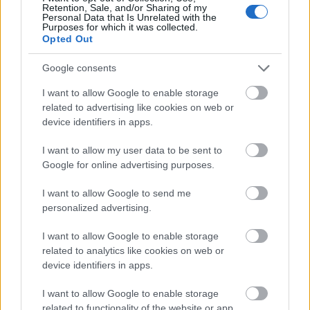
Retention, Sale, and/or Sharing of my
Personal Data that Is Unrelated with the
Purposes for which it was collected.
Opted Out
Google consents
I want to allow Google to enable storage
related to advertising like cookies on web or
device identifiers in apps.
I want to allow my user data to be sent to
Google for online advertising purposes.
Rómeó és Júlia-történet NDK-
I want to allow Google to send me
hangulatban
personalized advertising.
szinhaz szerk.
•
2017. február 24.
I want to allow Google to enable storage
related to analytics like cookies on web or
Rusznyák Gábor kamaraszínházi előadásban állítja
device identifiers in apps.
színre Schiller Ármány és szerelem című darabját a
kecskeméti Katona József Színházban.
I want to allow Google to enable storage
related to functionality of the website or app.