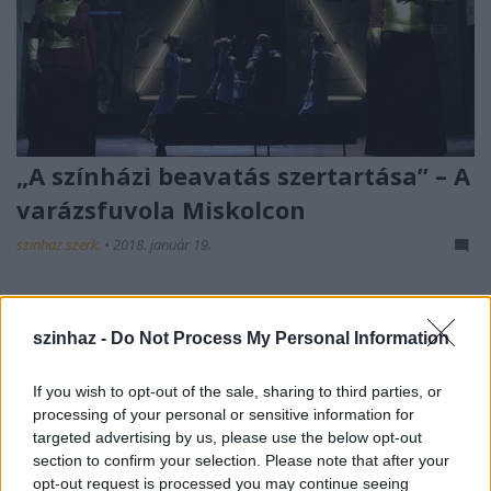
„A színházi beavatás szertartása” – A
varázsfuvola Miskolcon
szinhaz szerk.
•
2018. január 19.
Mozart operáját Rusznyák Gábor állítja színpadra. A
történet ezúttal a színház a színházban helyzetén
szinhaz -
Do Not Process My Personal Information
keresztül mesél nekünk saját életünkről.
If you wish to opt-out of the sale, sharing to third parties, or
processing of your personal or sensitive information for
targeted advertising by us, please use the below opt-out
section to confirm your selection. Please note that after your
opt-out request is processed you may continue seeing