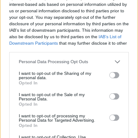
interest-based ads based on personal information utilized by
us or personal information disclosed to third parties prior to
your opt-out. You may separately opt-out of the further
disclosure of your personal information by third parties on the
IAB’s list of downstream participants. This information may
also be disclosed by us to third parties on the
IAB’s List of
Downstream Participants
that may further disclose it to other
third parties.
Please note that this website/app uses one or more Google
Personal Data Processing Opt Outs
services and may gather and store information including but
Mozart-fantasy Debrecenben
not limited to your visit or usage behaviour. You may click to
I want to opt-out of the Sharing of my
personal data.
szinhaz szerk.
•
2017. április 22.
grant or deny consent to Google and its third-party tags to
Opted In
use your data for below specified purposes in below Google
consent section.
I want to opt-out of the Sale of my
Rusznyák Gábor a fantasyk hangulatában viszi
Personal Data.
színre Mozart A varászfuvola című művét a
Opted In
debreceni Csokonai Színházban.
I want to opt-out of processing my
Personal Data for Targeted Advertising.
Opted In
I want to opt-out of Collection, Use,