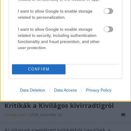
I want to allow Google to enable storage
related to personalization.
I want to allow Google to enable storage
related to security, including authentication
functionality and fraud prevention, and other
user protection.
CONFIRM
Data Deletion
Data Access
Privacy Policy
Amikor a kritikusok egyetértenek –
Kritikák a Kivilágos kivirradtigról
szinhaz szerk.
•
2016. december 14.
Az általunk szemlézett kritikákból úgy tűnik, a