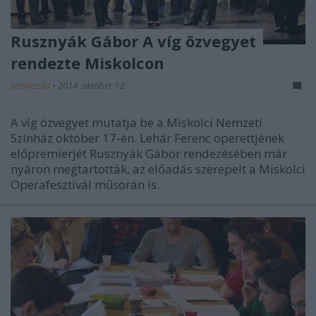
Rusznyák Gábor A víg özvegyet
rendezte Miskolcon
szinhazhu
•
2014. október 12.
A víg özvegyet mutatja be a Miskolci Nemzeti
Színház október 17-én. Lehár Ferenc operettjének
előpremierjét Rusznyák Gábor rendezésében már
nyáron megtartották, az előadás szerepelt a Miskolci
Operafesztivál műsorán is.