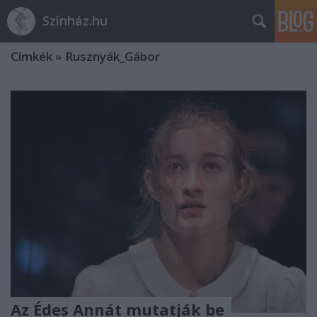
Színház.hu
Címkék
»
Rusznyák_Gábor
Az Édes Annát mutatják be