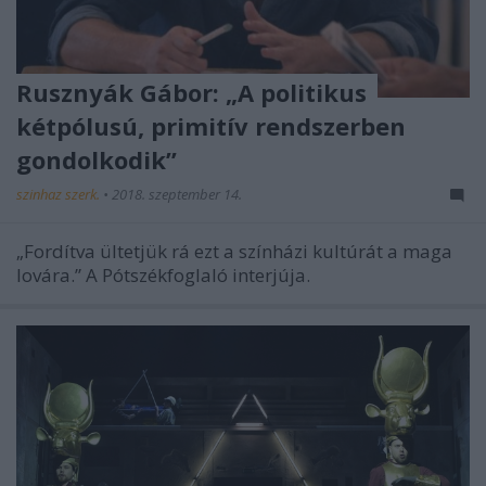
Rusznyák Gábor: „A politikus
kétpólusú, primitív rendszerben
gondolkodik”
szinhaz szerk.
•
2018. szeptember 14.
„Fordítva ültetjük rá ezt a színházi kultúrát a maga
lovára.” A Pótszékfoglaló interjúja.