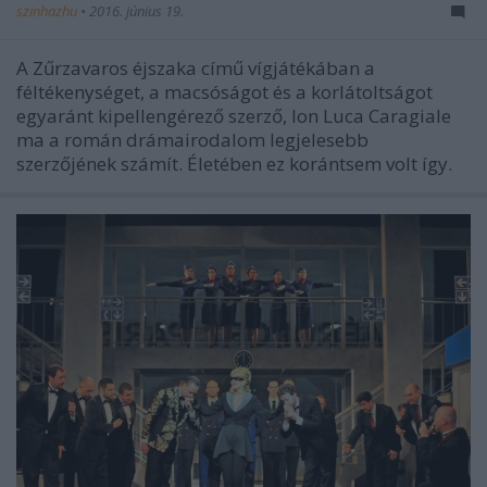
szinhazhu
•
2016. június 19.
A Zűrzavaros éjszaka című vígjátékában a
féltékenységet, a macsóságot és a korlátoltságot
egyaránt kipellengérező szerző, Ion Luca Caragiale
ma a román drámairodalom legjelesebb
szerzőjének számít. Életében ez korántsem volt így.