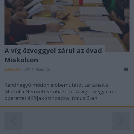
A víg özveggyel zárul az évad
Miskolcon
szinhazhu
•
2014. május 25.
Rendhagyó módon előbemutatót tartanak a
Miskolci Nemzeti Színházban: A víg özvegy című
operettet állítják színpadra június 6-án.