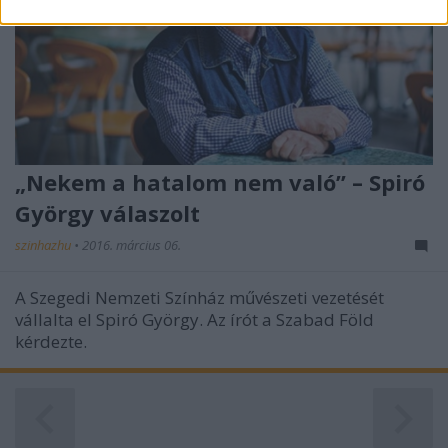
related to security, including authentication
functionality and fraud prevention, and other
user protection.
„Nekem a hatalom nem való” – Spiró
György válaszolt
szinhazhu
•
2016. március 06.
A Szegedi Nemzeti Színház művészeti vezetését
vállalta el Spiró György. Az írót a Szabad Föld
kérdezte.