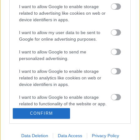
I want to allow Google to enable storage
related to advertising like cookies on web or
device identifiers in apps.
I want to allow my user data to be sent to
„Luxusdilettánsként működtem
Google for online advertising purposes.
mindvégig” – Spiró György 70 éves
I want to allow Google to send me
szinhazhu
•
2016. április 05.
personalized advertising.
Április 4-én ünnepelte 70. születésnapját Spiró
I want to allow Google to enable storage
related to analytics like cookies on web or
György Kossuth-díjas író. Összeállításunkkal
device identifiers in apps.
köszöntjük.
I want to allow Google to enable storage
related to functionality of the website or app.
CONFIRM
I want to allow Google to enable storage
related to personalization.
Data Deletion
Data Access
Privacy Policy
I want to allow Google to enable storage