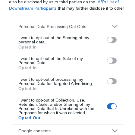
also be disclosed by us to third parties on the
IAB’s List of
Spiró György: „Elhűlve nézem,
Downstream Participants
that may further disclose it to other
mennyi hülyeségre képes az
third parties.
emberiség”
Please note that this website/app uses one or more Google
Personal Data Processing Opt Outs
services and may gather and store information including but
szinhaz szerk.
•
2018. április 01.
not limited to your visit or usage behaviour. You may click to
I want to opt-out of the Sharing of my
personal data.
grant or deny consent to Google and its third-party tags to
Opted In
Az író Széljegy című darabjának bemutatója
use your data for below specified purposes in below Google
kapcsán beszélt elemi megtéveszthetőségünkről és a
consent section.
I want to opt-out of the Sale of my
művészet adta lehetőségekről is a Fuhu.hu-nak.
Personal Data.
Opted In
I want to opt-out of processing my
Personal Data for Targeted Advertising.
Opted In
I want to opt-out of Collection, Use,
Retention, Sale, and/or Sharing of my
Personal Data that Is Unrelated with the
Purposes for which it was collected.
Opted Out
Google consents