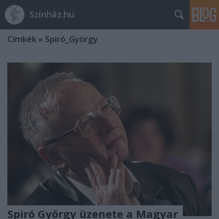
Színház.hu
Címkék
»
Spiró_György
Spiró György üzenete a Magyar