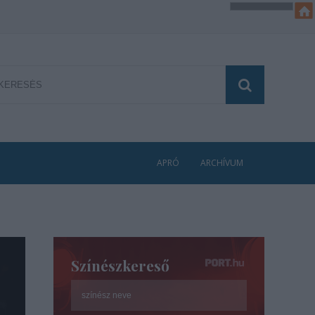
APRÓ
ARCHÍVUM
Színészkereső