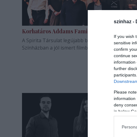
szinhaz -
Korhatáros Addams Family a Spiritától
If you wish 
A Spirita Társulat legújabb bemutatója a Bethlen 
sensitive in
Színházban a jól ismert filmből meríti inspirációját.
confirm you
continue se
information 
further disc
participants
Downstream 
Please note
information 
deny consent
in below Go
Persona