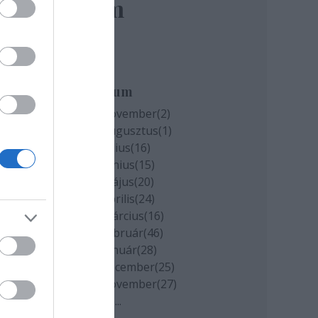
elem
Archívum
ra.
2020 november
(
2
)
lra.
2020 augusztus
(
1
)
2020 július
(
16
)
2020 június
(
15
)
2020 május
(
20
)
2020 április
(
24
)
2020 március
(
16
)
2020 február
(
46
)
2020 január
(
28
)
2019 december
(
25
)
2019 november
(
27
)
Tovább
...