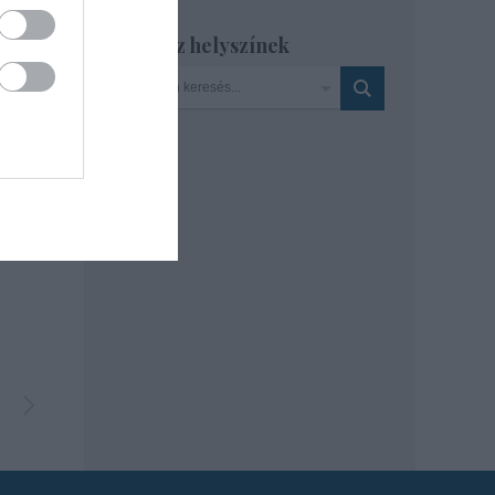
Szinház helyszínek
n