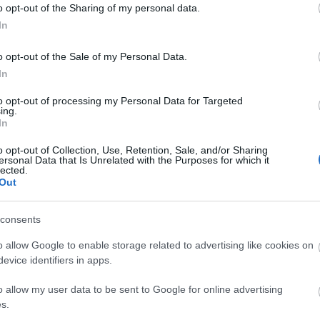
o opt-out of the Sharing of my personal data.
In
Shakespeare a Facebook-generáció
o opt-out of the Sale of my Personal Data.
nyelvén
In
meg a
A Spirita Társulat a szerző Szenivánéji álom című
to opt-out of processing my Personal Data for Targeted
darabját Nádasdy Ádám fordításában állítja színpad
ing.
Lelkes tinédzserek érkeznek a híres Athén Fesztivá
In
o opt-out of Collection, Use, Retention, Sale, and/or Sharing
ersonal Data that Is Unrelated with the Purposes for which it
lected.
Out
consents
o allow Google to enable storage related to advertising like cookies on
evice identifiers in apps.
o allow my user data to be sent to Google for online advertising
s.
„Nem bánthatod tovább!” – Antigoné