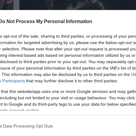
Do Not Process My Personal Information
A bemutatók hónapja jön a Bethlen Téri
to opt-out of the sale, sharing to third parties, or processing of your per
Színházban
Téri
formation for targeted advertising by us, please use the below opt-out s
A háromnapos Gangaray fesztivállal indul a június,
r selection. Please note that after your opt-out request is processed y
a rákövetkező héten három tánc-, majd egy színház
eing interest-based ads based on personal information utilized by us or
premier követ.
disclosed to third parties prior to your opt-out. You may separately opt-
losure of your personal information by third parties on the IAB’s list of
. This information may also be disclosed by us to third parties on the
IA
Participants
that may further disclose it to other third parties.
 that this website/app uses one or more Google services and may gath
including but not limited to your visit or usage behaviour. You may click 
 to Google and its third-party tags to use your data for below specifi
ogle consent section.
l Data Processing Opt Outs