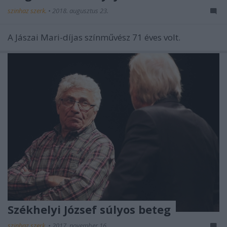
szinhaz szerk.
•
2018. augusztus 23.
A Jászai Mari-díjas színművész 71 éves volt.
Székhelyi József súlyos beteg
szinhaz szerk.
•
2017. november 16.