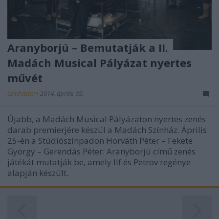
Aranyborjú – Bemutatják a II.
Madách Musical Pályázat nyertes
művét
szinhazhu
•
2014. április 05.
Újabb, a Madách Musical Pályázaton nyertes zenés
darab premierjére készül a Madách Színház. Április
25-én a Stúdiószínpadon Horváth Péter – Fekete
György – Gerendás Péter: Aranyborjú című zenés
játékát mutatják be, amely Ilf és Petrov regénye
alapján készült.