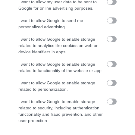
I want to allow my user data to be sent to
Google for online advertising purposes.
I want to allow Google to send me
personalized advertising.
I want to allow Google to enable storage
related to analytics like cookies on web or
device identifiers in apps.
I want to allow Google to enable storage
related to functionality of the website or app.
I want to allow Google to enable storage
related to personalization.
Péntek 13-án érkezik a Fekete Péter
a Madáchba
I want to allow Google to enable storage
related to security, including authentication
szinhazhu
•
2015. február 09.
functionality and fraud prevention, and other
user protection.
Először láthat operettet a közönség a Madách
Színházban.