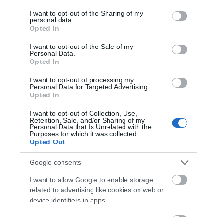
services and may gather and store information including but
not limited to your visit or usage behaviour. You may click to
I want to opt-out of the Sharing of my
personal data.
grant or deny consent to Google and its third-party tags to
Opted In
use your data for below specified purposes in below Google
consent section.
I want to opt-out of the Sale of my
Personal Data.
Opted In
I want to opt-out of processing my
Újra színpadon Szikora Róbert
Personal Data for Targeted Advertising.
Opted In
Macskafogója
I want to opt-out of Collection, Use,
szinhazhu
•
2015. április 09.
Retention, Sale, and/or Sharing of my
Personal Data that Is Unrelated with the
Purposes for which it was collected.
2014 nyarán éledt újjá a velencei Esztrád
Opted Out
Víziszínházban a Macskafogó című musical. A
kultikus magyar rajzfilmet Szikora Róbert és Vallai
Google consents
Attila álmodták színpadra. Idén május 1-én a Syma
I want to allow Google to enable storage
Rendezvényközpontban láthatja újra a közönség a
related to advertising like cookies on web or
zenés darabot.
device identifiers in apps.