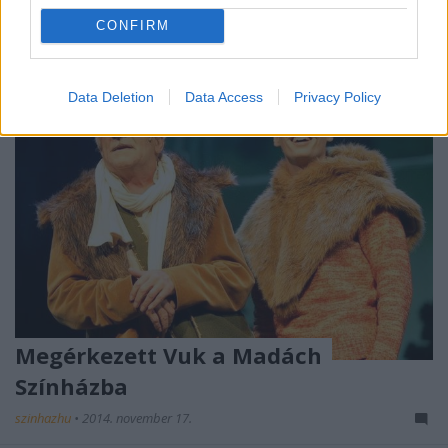
CONFIRM
Data Deletion
Data Access
Privacy Policy
Megérkezett Vuk a Madách
Színházba
szinhazhu
•
2014. november 17.