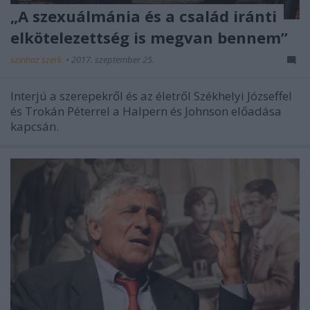
„A szexuálmánia és a család iránti
elkötelezettség is megvan bennem”
szinhaz szerk.
•
2017. szeptember 25.
Interjú a szerepekről és az életről Székhelyi Józseffel
és Trokán Péterrel a Halpern és Johnson előadása
kapcsán.