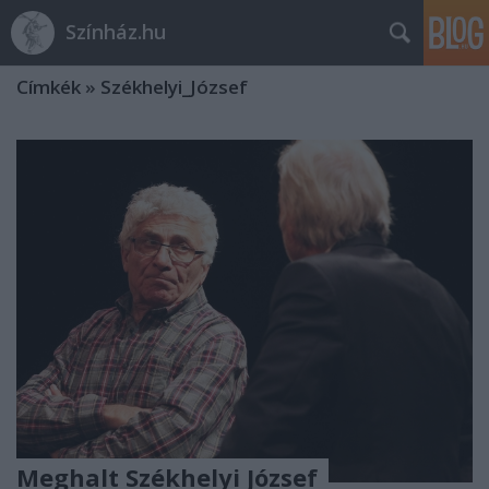
Színház.hu
Címkék
»
Székhelyi_József
Meghalt Székhelyi József