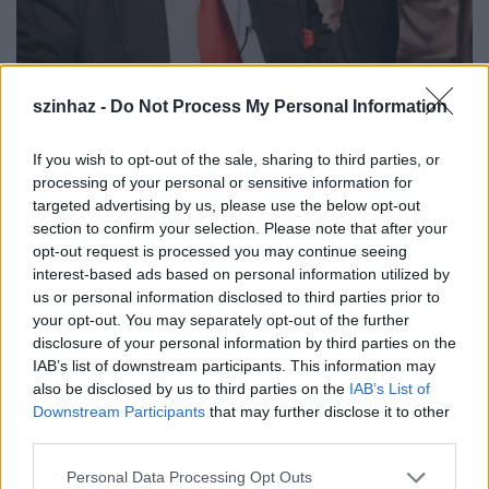
„A színészet nem egy nyugger
szinhaz -
Do Not Process My Personal Information
szakma” – Interjú Székhelyi Józseffel
If you wish to opt-out of the sale, sharing to third parties, or
szín.hír
•
2016. november 28.
processing of your personal or sensitive information for
targeted advertising by us, please use the below opt-out
November 24-én ünnepelte a 70. születésnapját. A
section to confirm your selection. Please note that after your
hvg nagyinterjújában közéletről, politikáról is
opt-out request is processed you may continue seeing
nyíltan beszélt. Mi a színházzal kapcsolatos
interest-based ads based on personal information utilized by
gondolatait szemléztük.
us or personal information disclosed to third parties prior to
your opt-out. You may separately opt-out of the further
disclosure of your personal information by third parties on the
IAB’s list of downstream participants. This information may
also be disclosed by us to third parties on the
IAB’s List of
Downstream Participants
that may further disclose it to other
third parties.
Please note that this website/app uses one or more Google
Personal Data Processing Opt Outs