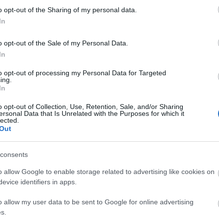
o opt-out of the Sharing of my personal data.
In
Távozik Sztarenki Pál, a zalaegerszegi
o opt-out of the Sale of my Personal Data.
színház művészeti vezetője
In
k a
Besenczi Árpád igazgató nem szakmai okok miatt
a
kíván tovább együttműködni vele.
to opt-out of processing my Personal Data for Targeted
ing.
In
o opt-out of Collection, Use, Retention, Sale, and/or Sharing
ersonal Data that Is Unrelated with the Purposes for which it
lected.
Out
consents
o allow Google to enable storage related to advertising like cookies on
evice identifiers in apps.
o allow my user data to be sent to Google for online advertising
s.