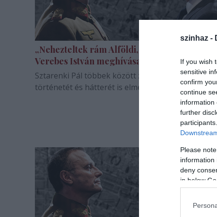
szinhaz -
„Nehezteltek rám Alföldi, Lukáts Andor és
Verebes István meghívása miatt is”
If you wish 
sensitive in
Sztarenki Pál többek között zalaegerszegi kirúgá
confirm you
történetét és hátterét is elmesélte a Revizoron.
continue se
information 
further disc
participants
Downstream 
Please note
information 
deny consent
in below Go
Persona