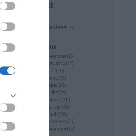
elem
Tovább a Facebook-ra
 nem
Archívum
2020 november
(
2
)
2020 augusztus
(
1
)
2020 július
(
16
)
2020 június
(
15
)
2020 május
(
20
)
2020 április
(
24
)
2020 március
(
16
)
2020 február
(
46
)
2020 január
(
28
)
2019 december
(
25
)
2019 november
(
27
)