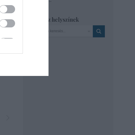
Tovább
...
Szinház helyszínek