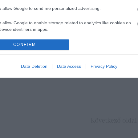
to allow Google to send me personalized advertising.
imijét
o allow Google to enable storage related to analytics like cookies on
evice identifiers in apps.
o allow Google to enable storage related to functionality of the website
CONFIRM
o allow Google to enable storage related to personalization.
Data Deletion
Data Access
Privacy Policy
o allow Google to enable storage related to security, including
cation functionality and fraud prevention, and other user protection.
Következő oldal