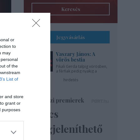
Keresés
Jegyvásárlás
sonal or
noha
ection to
lni.
ou may
Vaszary János: A
vörös bestia
 personal
out of the
Pikali Gerda talpig vörösben,
a férfiak pedig nyakig a
 downstream
pácban - az Újszínházban!
B’s List of
hirdetés
er and store
Színházi premierek
to grant or
Nincs
ed purposes
megjeleníthető