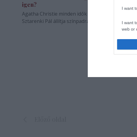
igen?
I want 
Agatha Christie minden idők legnagyobb sikerű kr
Sztarenki Pál állítja színpadra Zalaegerszegen.
I want t
web or d
I want t
or app.
I want t
I want t
authenti
Előző oldal