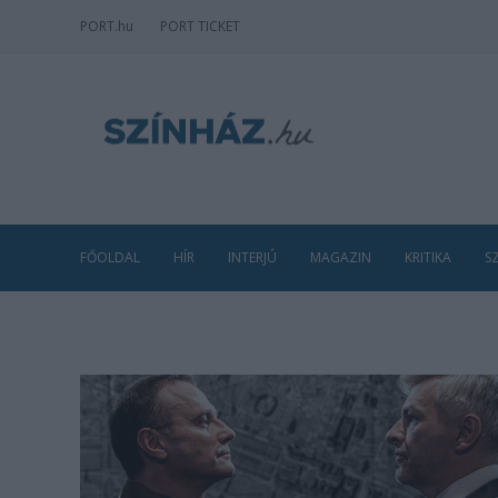
PORT
.hu
PORT TICKET
FŐOLDAL
HÍR
INTERJÚ
MAGAZIN
KRITIKA
S