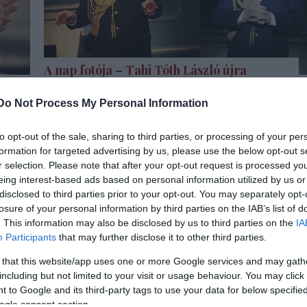
A nap fotója – Tahi Tóth László újra
színpadon
kinti.
Do Not Process My Personal Information
A színművész, aki több mint féléve lett rosszul egy
előadáson, agyérműtétje és az azt követő
to opt-out of the sale, sharing to third parties, or processing of your per
rehabilitációja után ma este lép először színpadra 
formation for targeted advertising by us, please use the below opt-out s
Vígszínház Audiencia előadásában.
r selection. Please note that after your opt-out request is processed y
eing interest-based ads based on personal information utilized by us or
disclosed to third parties prior to your opt-out. You may separately opt-
losure of your personal information by third parties on the IAB’s list of
. This information may also be disclosed by us to third parties on the
IA
Participants
that may further disclose it to other third parties.
 that this website/app uses one or more Google services and may gath
including but not limited to your visit or usage behaviour. You may click 
 to Google and its third-party tags to use your data for below specifi
ogle consent section.