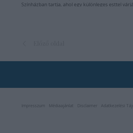
Színházban tartja, ahol egy különleges esttel várj
rajongókat.
Előző oldal
Impresszum
Médiaajánlat
Disclaimer
Adatkezelési Táj