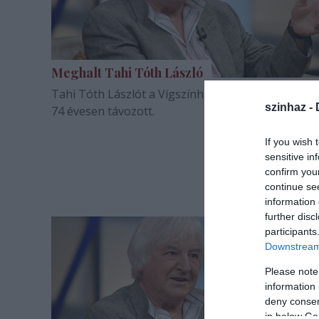
Meghalt Tahi Tóth László
Tahi Tóth Lászlót a Vígszínház saját halottjának te
szinhaz -
74 évesen távozott.
If you wish 
sensitive in
confirm you
continue se
information 
further disc
participants
Downstream 
Please note
information 
deny consent
in below Go