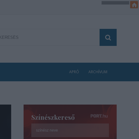
APRÓ
ARCHÍVUM
Színészkereső