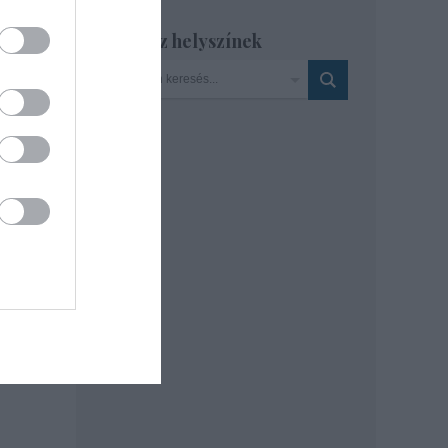
Szinház helyszínek
ndex