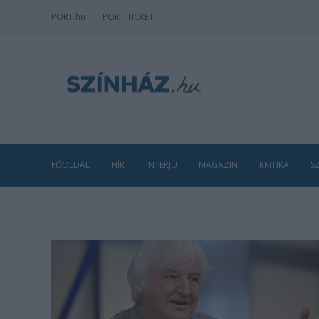
PORT
.hu
PORT TICKET
FŐOLDAL
HÍR
INTERJÚ
MAGAZIN
KRITIKA
S