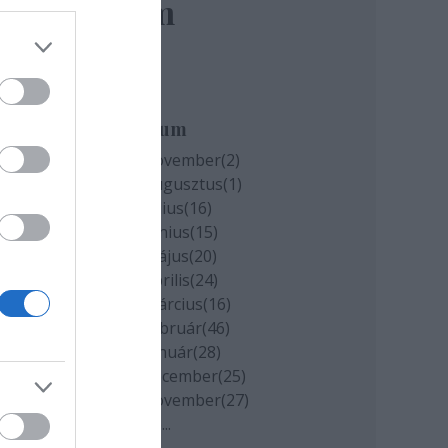
elem
ően
Archívum
nye.
2020 november
(
2
)
2020 augusztus
(
1
)
2020 július
(
16
)
2020 június
(
15
)
2020 május
(
20
)
2020 április
(
24
)
2020 március
(
16
)
2020 február
(
46
)
2020 január
(
28
)
2019 december
(
25
)
2019 november
(
27
)
Tovább
...