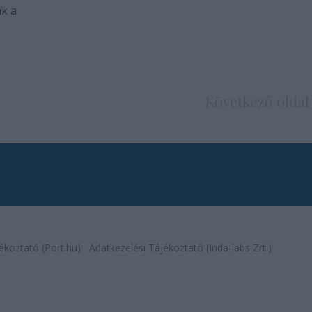
ák a
Következő oldal
ékoztató (Port.hu)
Adatkezelési Tájékoztató (Inda-labs Zrt.)