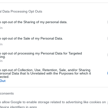
l Data Processing Opt Outs
Holnap műtik Tahi Tóth Lászlót, akinek a
humora már most is a régi
o opt-out of the Sharing of my personal data.
In
k
A színművész két héttel ezelőtti rosszulléte vélhet
eret
valamilyen agyi érrendszeri elváltozás következmé
o opt-out of the Sale of my Personal Data.
In
to opt-out of processing my Personal Data for Targeted
ing.
In
o opt-out of Collection, Use, Retention, Sale, and/or Sharing
ersonal Data that Is Unrelated with the Purposes for which it
lected.
Out
consents
o allow Google to enable storage related to advertising like cookies on
Tahi Tóth Lászlót egy előadásról vitték
evice identifiers in apps.