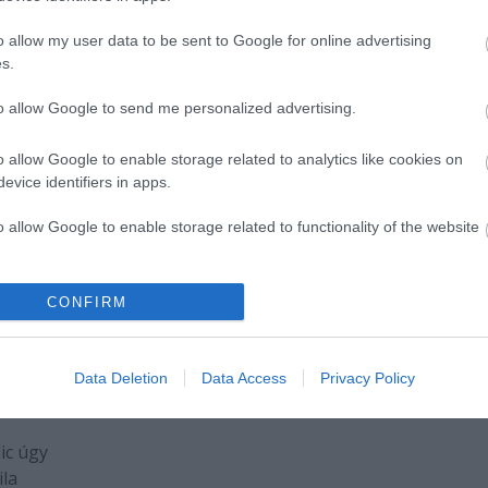
kórházba
o allow my user data to be sent to Google for online advertising
ben
Tahi Tóth László rosszul lett előadás közben. Az I
s.
egy olvasótól szerzett információját az angyalföldi
teátrum is megerősítette.
to allow Google to send me personalized advertising.
o allow Google to enable storage related to analytics like cookies on
evice identifiers in apps.
o allow Google to enable storage related to functionality of the website
o allow Google to enable storage related to personalization.
CONFIRM
o allow Google to enable storage related to security, including
cation functionality and fraud prevention, and other user protection.
Data Deletion
Data Access
Privacy Policy
ic úgy
ila