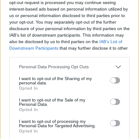
opt-out request is processed you may continue seeing
interest-based ads based on personal information utilized by
us or personal information disclosed to third parties prior to
your opt-out. You may separately opt-out of the further
disclosure of your personal information by third parties on the
IAB’s list of downstream participants. This information may
also be disclosed by us to third parties on the
IAB’s List of
Downstream Participants
that may further disclose it to other
third parties.
Please note that this website/app uses one or more Google
Personal Data Processing Opt Outs
Heisenberg – Benedek Miklós és
services and may gather and store information including but
Ullmann Mónika jutalomjátéka a
not limited to your visit or usage behaviour. You may click to
I want to opt-out of the Sharing of my
personal data.
grant or deny consent to Google and its third-party tags to
Hatszín Teátrumban
Opted In
use your data for below specified purposes in below Google
consent section.
szinhaz szerk.
•
2018. január 04.
I want to opt-out of the Sale of my
Personal Data.
Opted In
Az Orlai Produkciós Iroda idei első bemutatója
I want to opt-out of processing my
Szabó Máté rendezésében, Ullmann Mónika és
Personal Data for Targeted Advertising.
Benedek Miklós szereplésével látható a Hatszín
Opted In
Teátrumban.