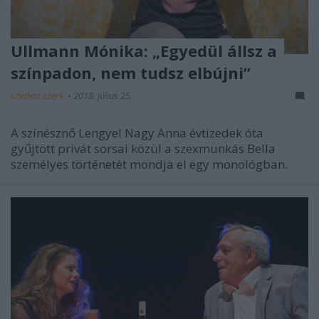
Ullmann Mónika: „Egyedül állsz a
színpadon, nem tudsz elbújni”
szinhaz szerk.
•
2018. július 25.
A színésznő Lengyel Nagy Anna évtizedek óta
gyűjtött privát sorsai közül a szexmunkás Bella
személyes történetét mondja el egy monológban.