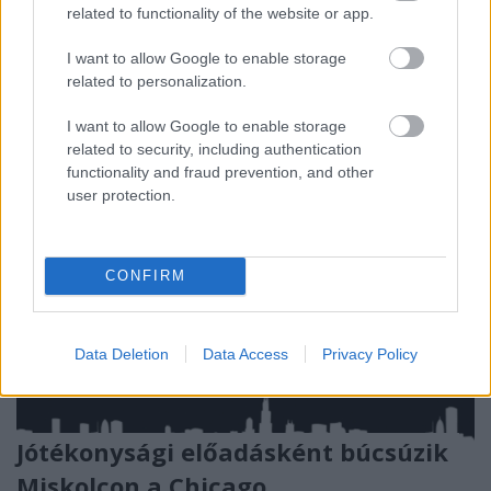
A Tagadj tagadj tagadj előadásában az edzőt játszó
related to functionality of the website or app.
Ullmann Mónika a dopping sportvilágban betöltött
I want to allow Google to enable storage
szerepéről és karakterének indítékairól mesélt.
related to personalization.
I want to allow Google to enable storage
related to security, including authentication
functionality and fraud prevention, and other
user protection.
CONFIRM
Data Deletion
Data Access
Privacy Policy
Jótékonysági előadásként búcsúzik
Miskolcon a Chicago