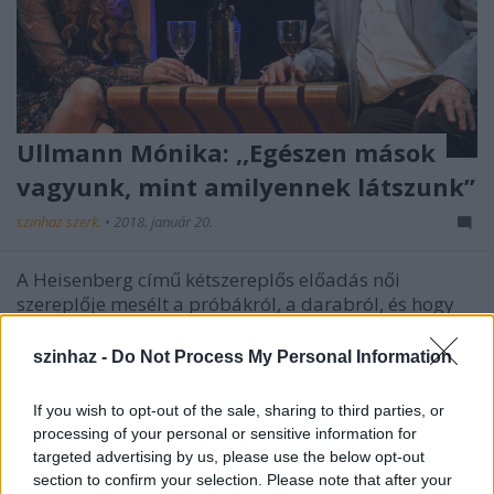
Ullmann Mónika: ,,Egészen mások
vagyunk, mint amilyennek látszunk”
szinhaz szerk.
•
2018. január 20.
A Heisenberg című kétszereplős előadás női
szereplője mesélt a próbákról, a darabról, és hogy
milyen Benedek Miklóssal dolgozni. Amúgy pedig
köszöni, jól van.
szinhaz -
Do Not Process My Personal Information
If you wish to opt-out of the sale, sharing to third parties, or
processing of your personal or sensitive information for
targeted advertising by us, please use the below opt-out
section to confirm your selection. Please note that after your