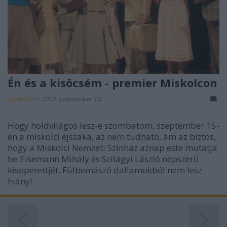
Én és a kisöcsém - premier Miskolcon
szinhazhu
•
2012. szeptember 14.
Hogy holdvilágos lesz-e szombatom, szeptember 15-
én a miskolci éjszaka, az nem tudható, ám az biztos,
hogy a Miskolci Nemzeti Színház aznap este mutatja
be Eisemann Mihály és Szilágyi László népszerű
kisoperettjét. Fülbemászó dallamokból nem lesz
hiány!