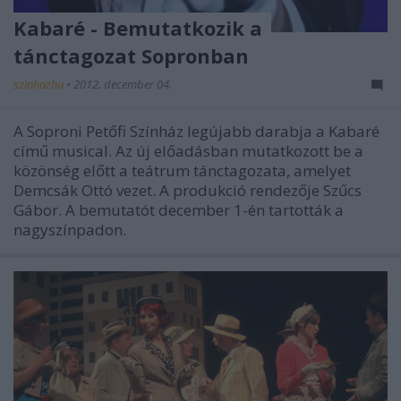
Kabaré - Bemutatkozik a
tánctagozat Sopronban
szinhazhu
•
2012. december 04.
A Soproni Petőfi Színház legújabb darabja a Kabaré
című musical. Az új előadásban mutatkozott be a
közönség előtt a teátrum tánctagozata, amelyet
Demcsák Ottó vezet. A produkció rendezője Szűcs
Gábor. A bemutatót december 1-én tartották a
nagyszínpadon.