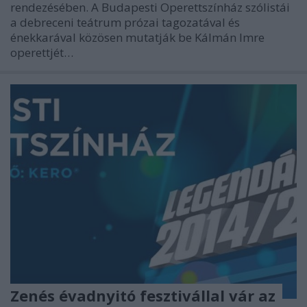
rendezésében. A Budapesti Operettszínház szólistái
a debreceni teátrum prózai tagozatával és
énekkarával közösen mutatják be Kálmán Imre
operettjét…
Zenés évadnyitó fesztivállal vár az