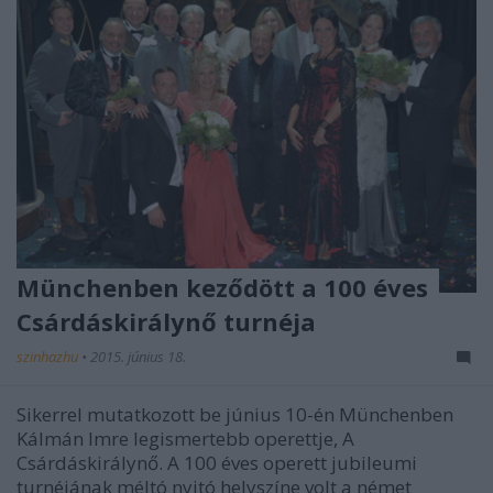
Münchenben keződött a 100 éves
Csárdáskirálynő turnéja
szinhazhu
•
2015. június 18.
Sikerrel mutatkozott be június 10-én Münchenben
Kálmán Imre legismertebb operettje, A
Csárdáskirálynő. A 100 éves operett jubileumi
turnéjának méltó nyitó helyszíne volt a német