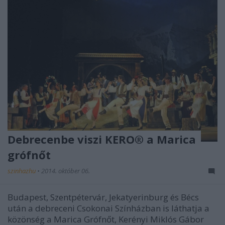
Debrecenbe viszi KERO® a Marica
grófnőt
szinhazhu
•
2014. október 06.
Budapest, Szentpétervár, Jekatyerinburg és Bécs
után a debreceni Csokonai Színházban is láthatja a
közönség a Marica Grófnőt, Kerényi Miklós Gábor