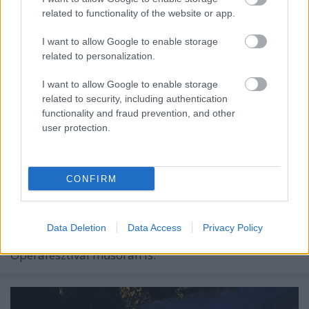
related to functionality of the website or app.
I want to allow Google to enable storage
related to personalization.
I want to allow Google to enable storage
related to security, including authentication
Rusznyák Gábor A víg özvegyet
functionality and fraud prevention, and other
user protection.
rendezte Miskolcon
szinhazhu
•
2014. október 12.
CONFIRM
A víg özvegyet mutatja be a Miskolci Nemzeti
Színház október 17-én. Lehár Ferenc operettjének
előpremierjét Rusznyák Gábor rendezésében már
Data Deletion
Data Access
Privacy Policy
nyáron megtartották, az előadás szerepelt a Miskolci
Operafesztivál műsorán is.