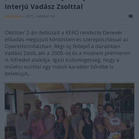
Interjú Vadász Zsolttal
szinhazhu
•
2015. október 04.
Október 2-án debütált a KERO rendezte Denevér
előadás megújult köntösben és szereposztással az
Operettszínházban. Régi-új fellépő a darabban
Vadász Zsolt, aki a 2005-ös és a mostani premieren
is Alfrédot alakítja. Igazi különlegesség, hogy a
művész ezúttal egy másik karakter bőrébe is
belebújik,…