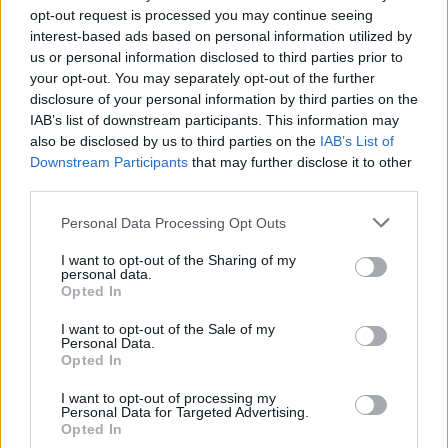
szinhazhu
•
2015. május 29.
opt-out request is processed you may continue seeing
interest-based ads based on personal information utilized by
Augusztusban 3. alkalommal rendezik meg a
us or personal information disclosed to third parties prior to
your opt-out. You may separately opt-out of the further
Budavári Palotakoncertet, amelynek
disclosure of your personal information by third parties on the
középpontjában az idén 100 éves Kálmán-operett, A
IAB’s list of downstream participants. This information may
Csárdáskirálynő áll.
also be disclosed by us to third parties on the
IAB’s List of
Downstream Participants
that may further disclose it to other
third parties.
Please note that this website/app uses one or more Google
Personal Data Processing Opt Outs
services and may gather and store information including but
not limited to your visit or usage behaviour. You may click to
I want to opt-out of the Sharing of my
personal data.
grant or deny consent to Google and its third-party tags to
Opted In
use your data for below specified purposes in below Google
consent section.
I want to opt-out of the Sale of my
Personal Data.
Opted In
I want to opt-out of processing my
Personal Data for Targeted Advertising.
Opted In