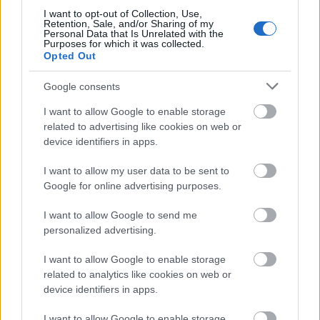
I want to opt-out of Collection, Use,
"Randevú, ramazúri, pezsgő" - Bécsi
Retention, Sale, and/or Sharing of my
Personal Data that Is Unrelated with the
vér bemutató Veszprémben
Purposes for which it was collected.
Opted Out
szinhazhu
•
2014. december 12.
Google consents
A Bécsi Vér című nagyoperettet mutatja be
I want to allow Google to enable storage
december 12-én a Veszprémi Petőfi Színház. Az
related to advertising like cookies on web or
előadást Bozsó József állítja színpadra. A premier
device identifiers in apps.
előtt a darab szereplői meséltek ifjabb Johann
Strauss művéről és az általuk megformált
I want to allow my user data to be sent to
karakterekről.
Google for online advertising purposes.
I want to allow Google to send me
personalized advertising.
I want to allow Google to enable storage
related to analytics like cookies on web or
device identifiers in apps.
I want to allow Google to enable storage