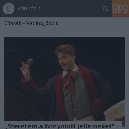
Színház.hu
Címkék
»
Vadász_Zsolt
„Szeretem a bonyolult jellemeket” -