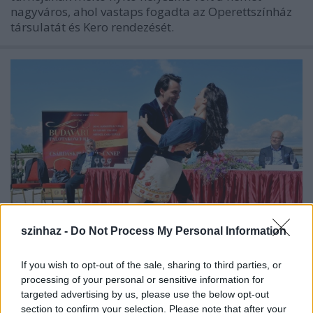
nagyváros, ahol vastaps fogadta az Operettszínház
társulatát és Kero rendezését.
szinhaz -
Do Not Process My Personal Information
If you wish to opt-out of the sale, sharing to third parties, or
Jön a 3. Palotakoncert -
processing of your personal or sensitive information for
Csárdáskirálynő-ünnepet tartanak
targeted advertising by us, please use the below opt-out
section to confirm your selection. Please note that after your