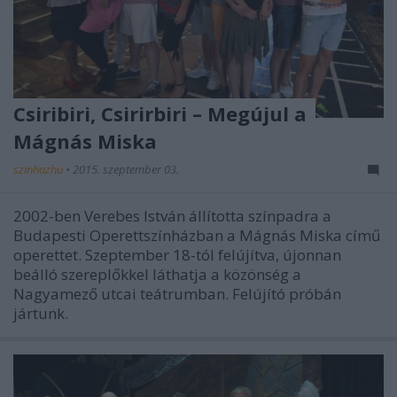
Csiribiri, Csirirbiri – Megújul a
Mágnás Miska
szinhazhu
•
2015. szeptember 03.
2002-ben Verebes István állította színpadra a
Budapesti Operettszínházban a Mágnás Miska című
operettet. Szeptember 18-tól felújítva, újonnan
beálló szereplőkkel láthatja a közönség a
Nagyamező utcai teátrumban. Felújító próbán
jártunk.