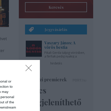
Keresés
Jegyvásárlás
évet
Vaszary János: A
vörös bestia
ter
Pikali Gerda talpig vörösben,
a férfiak pedig nyakig a
pácban - az Újszínházban!
hirdetés
Színházi premierek
sonal or
ection to
Nincs
ou may
 personal
megjeleníthető
out of the
 downstream