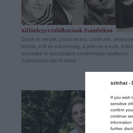
Különleges találkozások Zsámbékon
Dalok és versek, próza és líra, színészek, zenészek
költők, írók és a közönség, a jelen és a múlt, kül
évtizedek és évszázadok szellemisége találkozik
Zsámbékon hétről hétre.
szinhaz -
If you wish 
sensitive in
confirm you
continue se
information 
further disc