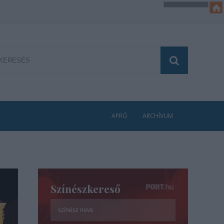
APRÓ
ARCHÍVUM
Színészkereső