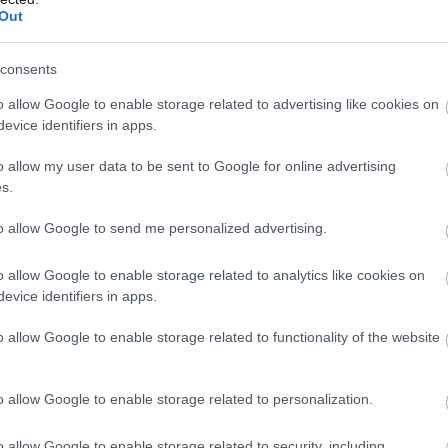
előadásai is
Out
Több helyen elszakadt a vádlija, de „nincs nagy baj”
 H.
üzeni a Facebookon.
consents
o allow Google to enable storage related to advertising like cookies on
evice identifiers in apps.
o allow my user data to be sent to Google for online advertising
s.
to allow Google to send me personalized advertising.
o allow Google to enable storage related to analytics like cookies on
evice identifiers in apps.
o allow Google to enable storage related to functionality of the website
Két bemutatót is tart a Vígszínház a
hétvégén
o allow Google to enable storage related to personalization.
tási
Ifj. Vidnyánszky Attila A félkegyelműt állítja színpad
ák a
Pesti Színházban, Michal Dočekal pedig egy Feyde
o allow Google to enable storage related to security, including