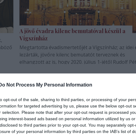
A jövő évadra kilenc bemutatóval készül a
Vígszínház
,
önböző
Megtartotta évadismertetőjét a Vígszínház; az idei 
lezárták, jövőre kilenc bemutatót terveznek és
elhangzott az is, hogy 2020. július 1-jétől Rudolf Pé
hivatalosan a színház igazgatója.
Do Not Process My Personal Information
to opt-out of the sale, sharing to third parties, or processing of your per
formation for targeted advertising by us, please use the below opt-out s
r selection. Please note that after your opt-out request is processed y
eing interest-based ads based on personal information utilized by us or
disclosed to third parties prior to your opt-out. You may separately opt-
losure of your personal information by third parties on the IAB’s list of