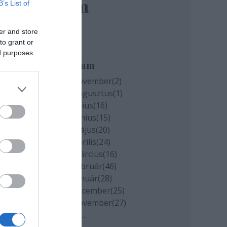
elem
B’s List of
er and store
to grant or
ed purposes
Archívum
ődő
2020 november
(
2
)
2020 augusztus
(
1
)
2020 július
(
16
)
2020 június
(
15
)
2020 május
(
20
)
2020 április
(
24
)
2020 március
(
16
)
2020 február
(
46
)
2020 január
(
28
)
2019 december
(
25
)
2019 november
(
27
)
Tovább
...