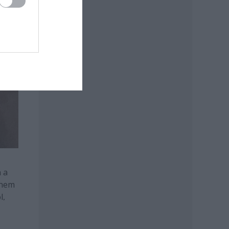
 a
 nem
l,
. A