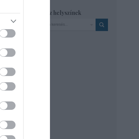
Szinház helyszínek
 –
ra a
au