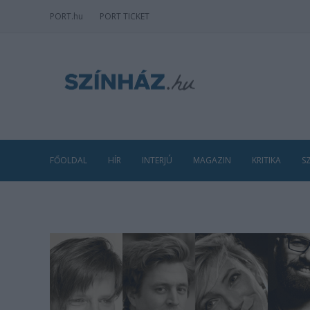
PORT
.hu
PORT TICKET
FŐOLDAL
HÍR
INTERJÚ
MAGAZIN
KRITIKA
S