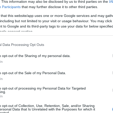
. This information may also be disclosed by us to third parties on the
IA
Participants
that may further disclose it to other third parties.
 that this website/app uses one or more Google services and may gath
Vecsei H. Miklós: „Tudok nem jó ember
including but not limited to your visit or usage behaviour. You may click 
lenni”
 to Google and its third-party tags to use your data for below specifi
ett
A fiatal színházcsináló hosszan és nyíltan beszélt
ogle consent section.
önmagáról, a színházhoz és Marton Lászlóhoz fűz
viszonyáról is a Fuhu.hu-n.
l Data Processing Opt Outs
o opt-out of the Sharing of my personal data.
In
o opt-out of the Sale of my Personal Data.
In
to opt-out of processing my Personal Data for Targeted
ing.
In
o opt-out of Collection, Use, Retention, Sale, and/or Sharing
ersonal Data that Is Unrelated with the Purposes for which it
Vecsei H. Miklós lesérült, elmaradnak
lected.