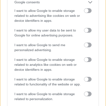
Google consents
I want to allow Google to enable storage
related to advertising like cookies on web or
device identifiers in apps.
I want to allow my user data to be sent to
Google for online advertising purposes.
I want to allow Google to send me
personalized advertising.
A West End eddigi legdrágább jegyét
I want to allow Google to enable storage
árulják az Elf musicalre
related to analytics like cookies on web or
device identifiers in apps.
szinhazhu
•
2015. augusztus 27.
I want to allow Google to enable storage
Hiába hirdetik londoni színházak olyan színészekkel
related to functionality of the website or app.
a produkcióikat, mint Nicole Kidman, Judi Dench és
Benedict Cumberbatch, a rendkívüli érdeklődés
I want to allow Google to enable storage
miatt mégis a Mi a manó, vagyis az Elf című
related to personalization.
musicalre lehet az eddigi legdrágább a jegyeket