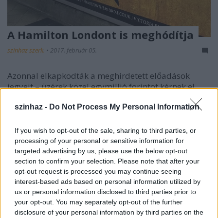
A Hamilton Londont is meghódítja
szinhaz szerk.
•
2017. február 05.
Azonnal elkapkodták a meghirdetett előadások
jegyeit – üzérek közel egymillió forintot kérnek el
darabjáért és az első kétszáz előadás minden helye
elkelt.
szinhaz -
Do Not Process My Personal Information
If you wish to opt-out of the sale, sharing to third parties, or
processing of your personal or sensitive information for
targeted advertising by us, please use the below opt-out
section to confirm your selection. Please note that after your
opt-out request is processed you may continue seeing
interest-based ads based on personal information utilized by
us or personal information disclosed to third parties prior to
your opt-out. You may separately opt-out of the further
disclosure of your personal information by third parties on the