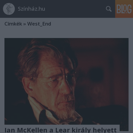
Színház.hu
Címkék
»
West_End
Ian McKellen a Lear király helyett