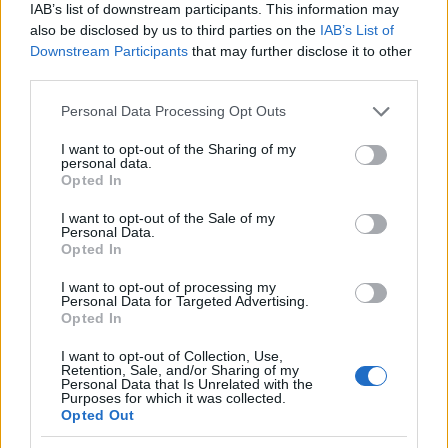
IAB’s list of downstream participants. This information may
also be disclosed by us to third parties on the
IAB’s List of
Downstream Participants
that may further disclose it to other
third parties.
Please note that this website/app uses one or more Google
Personal Data Processing Opt Outs
Sunset Boulevard - Első szerepére
services and may gather and store information including but
not limited to your visit or usage behaviour. You may click to
I want to opt-out of the Sharing of my
készül a West Enden Glenn Close
personal data.
grant or deny consent to Google and its third-party tags to
Opted In
szinhazhu
use your data for below specified purposes in below Google
•
2015. szeptember 25.
consent section.
I want to opt-out of the Sale of my
Personal Data.
2016. áprilisától, csupán 43 előadás erejéig a
Opted In
London Coliseumban látható Andrew Lloyd Webber
kultikus musicalje a Sunset Boulevard, Glenn Close-
I want to opt-out of processing my
Personal Data for Targeted Advertising.
al a főszerepben, aki Norma Desmondként debütál a
Opted In
West Enden.
I want to opt-out of Collection, Use,
Retention, Sale, and/or Sharing of my
Personal Data that Is Unrelated with the
Purposes for which it was collected.
Opted Out