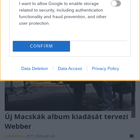
I want to allow Google to enable storage
váltani a West Enden.
related to security, including authentication
functionality and fraud prevention, and other
user protection.
CONFIRM
Data Deletion
Data Access
Privacy Policy
Új Macskák album kiadását tervezi
Webber
szinhazhu
•
2015. február 24.