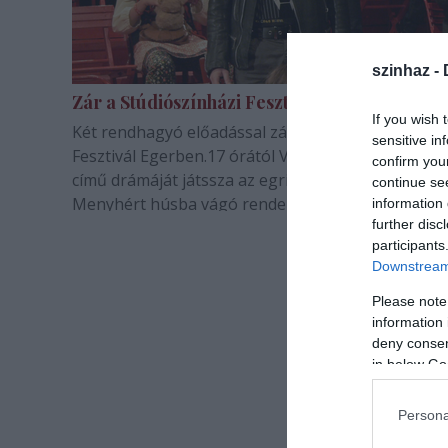
szinhaz -
Zár a Stúdiószínházi Fesztivál
If you wish 
Két rendhagyó előadással zár az idei Stúdiószínhá
sensitive in
Fesztivál Egerben.17 órától Visky András: Alkoholi
confirm you
című drámáját játssza az egri társulat. Szegvári
continue se
Menyhért húsba vágó rendezése finom humorral
information 
further disc
kibélelt előadás. Este 7 órától pedig a nyíregyházi
participants
Móricz Zsigmond Színház: Kasimir és Karoline…
Downstream 
Please note
information 
deny consent
in below Go
Persona