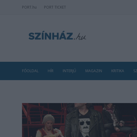
PORT
.hu
PORT TICKET
FŐOLDAL
HÍR
INTERJÚ
MAGAZIN
KRITIKA
S