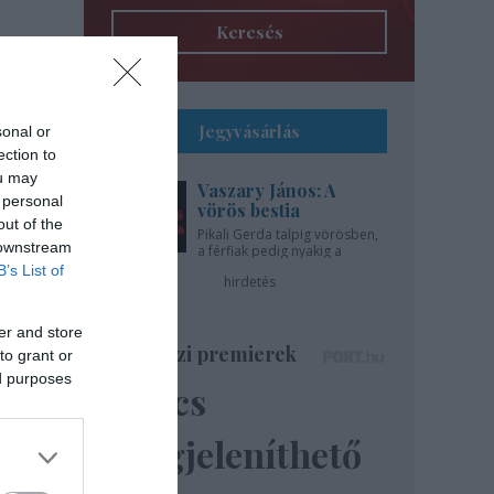
Keresés
Jegyvásárlás
sonal or
ection to
ou may
Vaszary János: A
 personal
vörös bestia
out of the
Pikali Gerda talpig vörösben,
 downstream
a férfiak pedig nyakig a
pácban - az Újszínházban!
B’s List of
hirdetés
er and store
Színházi premierek
to grant or
ed purposes
Nincs
megjeleníthető