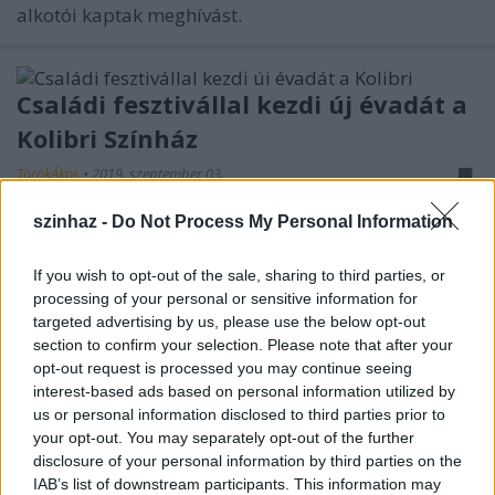
alkotói kaptak meghívást.
Családi fesztivállal kezdi új évadát a
Kolibri Színház
TörökÁkos
•
2019. szeptember 03.
szinhaz -
Do Not Process My Personal Information
Szeptember 7-én immár 28. alkalommal rendezik
meg az egész napos, ingyenes Kolibri Évadnyitó
If you wish to opt-out of the sale, sharing to third parties, or
Fesztivált, amelyen a hazai produkciók mellett idén
processing of your personal or sensitive information for
három különleges külföldi vendégelőadás is…
targeted advertising by us, please use the below opt-out
section to confirm your selection. Please note that after your
opt-out request is processed you may continue seeing
Hogyan született az Olimpia? – Fábri
interest-based ads based on personal information utilized by
us or personal information disclosed to third parties prior to
Péter színdarabja a Kolibri
your opt-out. You may separately opt-out of the further
Színházban
disclosure of your personal information by third parties on the
IAB’s list of downstream participants. This information may