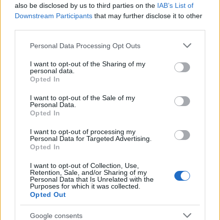
TörökÁkos
•
2019. április 05.
also be disclosed by us to third parties on the
IAB’s List of
Downstream Participants
that may further disclose it to other
Az előadásból kiderül, hogyan szerezte meg Jászón
third parties.
az aranygyapjút, és miként változott a harc a
Please note that this website/app uses one or more Google
Personal Data Processing Opt Outs
kalandozások során játékká, nemes versengéssé.
services and may gather and store information including but
not limited to your visit or usage behaviour. You may click to
I want to opt-out of the Sharing of my
personal data.
grant or deny consent to Google and its third-party tags to
Opted In
A Bóbita Bábszínház Cegléden
use your data for below specified purposes in below Google
consent section.
I want to opt-out of the Sale of my
ünnepli meg a Bábszínházi
Personal Data.
Opted In
világnapot
I want to opt-out of processing my
TörökÁkos
•
2019. március 19.
Personal Data for Targeted Advertising.
Opted In
A pécsi társulat Torzonborz 2. című előadásukkal,
I want to opt-out of Collection, Use,
kiállítással és bábműhelyekkel várja az
Retention, Sale, and/or Sharing of my
Personal Data that Is Unrelated with the
érdeklődőket.
Purposes for which it was collected.
Opted Out
Google consents