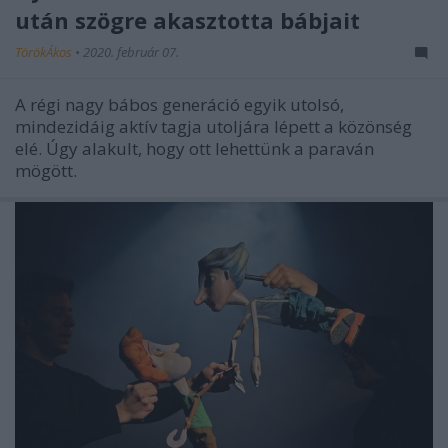
után szögre akasztotta bábjait
TörökÁkos
•
2020. február 07.
A régi nagy bábos generáció egyik utolsó,
mindezidáig aktív tagja utoljára lépett a közönség
elé. Úgy alakult, hogy ott lehettünk a paraván
mögött.