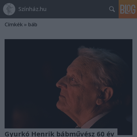
Színház.hu
Címkék
»
báb
Gyurkó Henrik bábművész 60 év