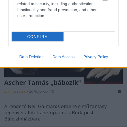
related to security, including authentication
functionality and fraud prevention, and other
user protection.
CONFIRM
Data Deletion
Data Access
Privacy Policy
Ascher Tamás „bábozik”
szinhaz szerk.
•
2019. január 18.
A rendező Neil Gaiman: Coraline című fantasy
regényét állította színpadra a Budapest
Bábszínházban.