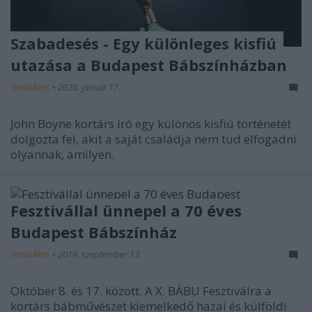
Szabadesés - Egy különleges kisfiú
utazása a Budapest Bábszínházban
TörökÁkos
•
2020. január 17.
John Boyne kortárs író egy különös kisfiú történetét
dolgozta fel, akit a saját családja nem tud elfogadni
olyannak, amilyen.
Fesztivállal ünnepel a 70 éves
Budapest Bábszínház
TörökÁkos
•
2019. szeptember 13.
Október 8. és 17. között. A X. BÁBU Fesztiválra a
kortárs bábművészet kiemelkedő hazai és külföldi