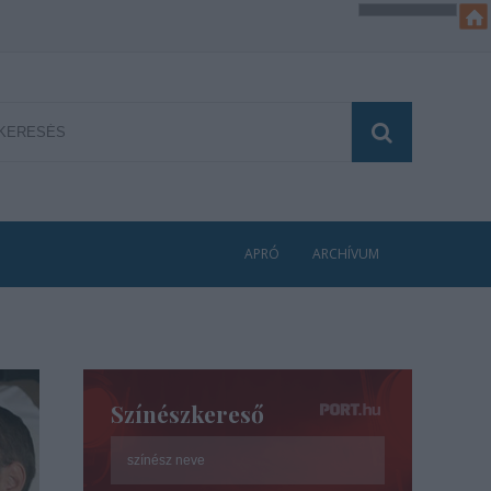
APRÓ
ARCHÍVUM
Színészkereső