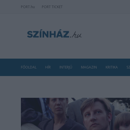
PORT
.hu
PORT TICKET
FŐOLDAL
HÍR
INTERJÚ
MAGAZIN
KRITIKA
S