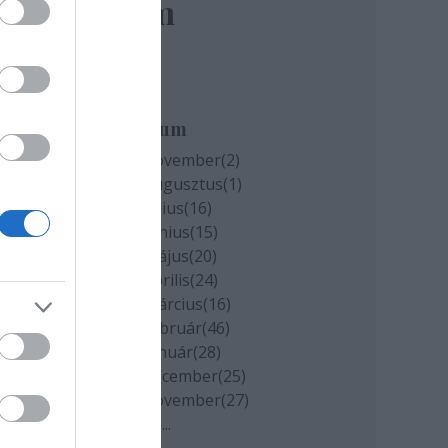
elem
ó
Archívum
2020 november
(
2
)
2020 augusztus
(
1
)
olt
2020 július
(
16
)
vagy
2020 június
(
15
)
2020 május
(
20
)
2020 április
(
24
)
2020 március
(
16
)
2020 február
(
46
)
2020 január
(
28
)
2019 december
(
25
)
2019 november
(
27
)
Tovább
...