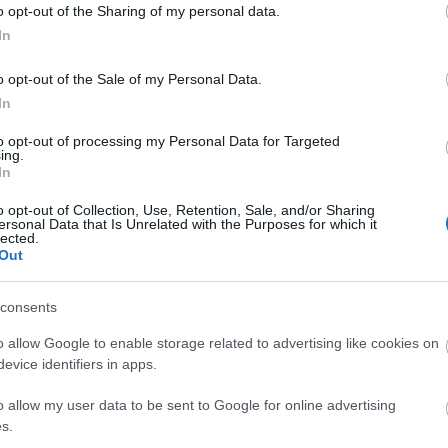
o opt-out of the Sharing of my personal data.
In
Mr. Pöpec - Pinceszínház
o opt-out of the Sale of my Personal Data.
A Cseresznyéskert után kíváncsian ültem be az
In
előadásra a Poszt-on: a Csehov-adaptációban kivál
to opt-out of processing my Personal Data for Targeted
iók
színészek közül hárman szerepeltek ebben a
ing.
programban. És amennyire bejött a
In
n
Cseresznyéskertben a játékuk, annál halványabb v
o opt-out of Collection, Use, Retention, Sale, and/or Sharing
de
az összhatás itt, nem tudom, hogy a szereplőknek 
ersonal Data that Is Unrelated with the Purposes for which it
lected.
az alapanyagnak…
Out
consents
o allow Google to enable storage related to advertising like cookies on
evice identifiers in apps.
o allow my user data to be sent to Google for online advertising
s.