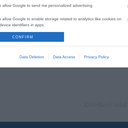
to allow Google to send me personalized advertising.
rámát
o allow Google to enable storage related to analytics like cookies on
át
evice identifiers in apps.
m
o allow Google to enable storage related to functionality of the website
CONFIRM
majd
o allow Google to enable storage related to personalization.
Data Deletion
Data Access
Privacy Policy
o allow Google to enable storage related to security, including
cation functionality and fraud prevention, and other user protection.
Következő oldal