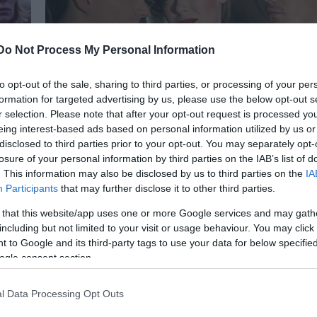
Do Not Process My Personal Information
Szeret…lek - Hoppart*
to opt-out of the sale, sharing to third parties, or processing of your per
al
Nem is tudom, mikor jártam utoljára az akkor még
formation for targeted advertising by us, please use the below opt-out s
valószínűleg csak moziként működő Szikrában (de 
r selection. Please note that after your opt-out request is processed y
r
még a 12 majmot adhatták), így az első este
eing interest-based ads based on personal information utilized by us or
ptam,
rácsodálkozása a felújított hely miatt volt. Az „alte
disclosed to third parties prior to your opt-out. You may separately opt-
losure of your personal information by third parties on the IAB’s list of
enne
szórakoztató és kulturális központ” nagyon korrek
. This information may also be disclosed by us to third parties on the
IA
helyre sikeredett: már…
Participants
that may further disclose it to other third parties.
 that this website/app uses one or more Google services and may gath
including but not limited to your visit or usage behaviour. You may click 
 to Google and its third-party tags to use your data for below specifi
ogle consent section.
l Data Processing Opt Outs