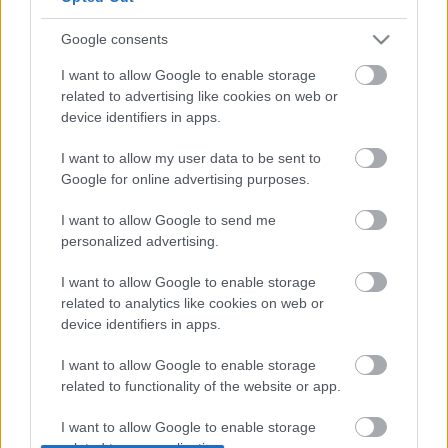
Google consents
I want to allow Google to enable storage
related to advertising like cookies on web or
device identifiers in apps.
I want to allow my user data to be sent to
Eljövök érted - A Kezdet (Hoppart)
Google for online advertising purposes.
drumlin
•
2010. október 22.
I want to allow Google to send me
personalized advertising.
Máthé Zsolt a színház egyik reneszánsz embere:
játszik, énekel, dalszöveget ír, rappel, rendez.
I want to allow Google to enable storage
Tisztessséges státuszban az Örkényben játszik
related to analytics like cookies on web or
tisztességes (mellék)szerepeket, majd miután itt
device identifiers in apps.
letörli magáról a szénnel rajzolt bajuszt és ledobja a
I want to allow Google to enable storage
zsakettet, afféle Mr. Hyde-ként padlástereken,…
related to functionality of the website or app.
I want to allow Google to enable storage
related to personalization.