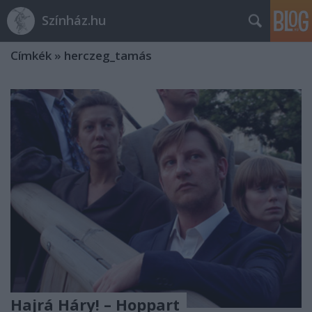
Színház.hu
Címkék
»
herczeg_tamás
Hajrá Háry! – Hoppart