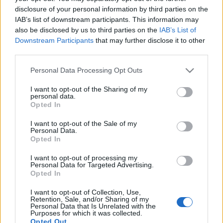
disclosure of your personal information by third parties on the
IAB’s list of downstream participants. This information may
also be disclosed by us to third parties on the
IAB’s List of
Szeret…lek - Hoppart*
Downstream Participants
that may further disclose it to other
third parties.
drumlin
•
2011. március 02.
Please note that this website/app uses one or more Google
Personal Data Processing Opt Outs
Nem is tudom, mikor jártam utoljára az akkor még
services and may gather and store information including but
valószínűleg csak moziként működő Szikrában (de
not limited to your visit or usage behaviour. You may click to
I want to opt-out of the Sharing of my
personal data.
grant or deny consent to Google and its third-party tags to
kb még a 12 majmot adhatták), így az első este
Opted In
use your data for below specified purposes in below Google
rácsodálkozása a felújított hely miatt volt. Az
consent section.
„alternatív szórakoztató és kulturális központ”
I want to opt-out of the Sale of my
Personal Data.
nagyon korrekt kis helyre sikeredett: már…
Opted In
I want to opt-out of processing my
Personal Data for Targeted Advertising.
Opted In
I want to opt-out of Collection, Use,
Retention, Sale, and/or Sharing of my
Personal Data that Is Unrelated with the
Purposes for which it was collected.
Opted Out