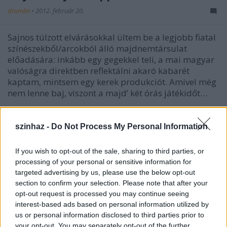
drumlin
•
2012. február 20.
Sajnos túlzott elvárásokkal ültem be a legjobb fiatal
színészekből/arcokból álló majdnemtársulat
előadására: inkább egy gegekkel teli, a mai magyar
valóságra direktben reflektálni akaró kabarét
kaptam, mintsem egy kerek produkciót. Amivel még
nem lenne baj, viszont a majd’ két órás játékidőt…
szinhaz -
Do Not Process My Personal Information
If you wish to opt-out of the sale, sharing to third parties, or
processing of your personal or sensitive information for
targeted advertising by us, please use the below opt-out
section to confirm your selection. Please note that after your
opt-out request is processed you may continue seeing
interest-based ads based on personal information utilized by
us or personal information disclosed to third parties prior to
your opt-out. You may separately opt-out of the further