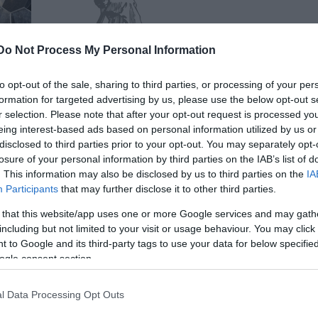
Do Not Process My Personal Information
Nyerj jegyet a West-Balkánba, vol 2
to opt-out of the sale, sharing to third parties, or processing of your per
Ezúttal a Forte Társulat táncszínházát nézheted m
formation for targeted advertising by us, please use the below opt-out s
ában
ingyen. címe a könnyen megjegyezhető: Így jár az, a
r selection. Please note that after your opt-out request is processed y
távoli ismeretlen hangtól megijed. A sztori hátterét
eing interest-based ads based on personal information utilized by us or
szanszkrit meseirodalomból merítették, a zenét pe
disclosed to third parties prior to your opt-out. You may separately opt-
losure of your personal information by third parties on the IAB’s list of
Dresch Mihály és zenekara élőben húzza. "Az előa
. This information may also be disclosed by us to third parties on the
IA
nyelve a mozgás, a tánc, a…
Participants
that may further disclose it to other third parties.
 that this website/app uses one or more Google services and may gath
including but not limited to your visit or usage behaviour. You may click 
 to Google and its third-party tags to use your data for below specifi
ogle consent section.
l Data Processing Opt Outs