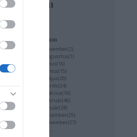
elem
Archívum
lát
2020 november
(
2
)
már
2020 augusztus
(
1
)
2020 július
(
16
)
2020 június
(
15
)
2020 május
(
20
)
2020 április
(
24
)
2020 március
(
16
)
2020 február
(
46
)
2020 január
(
28
)
2019 december
(
25
)
2019 november
(
27
)
Tovább
...