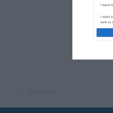
I want 
I want t
web or d
I want t
or app.
I want t
I want t
authenti
Előző oldal