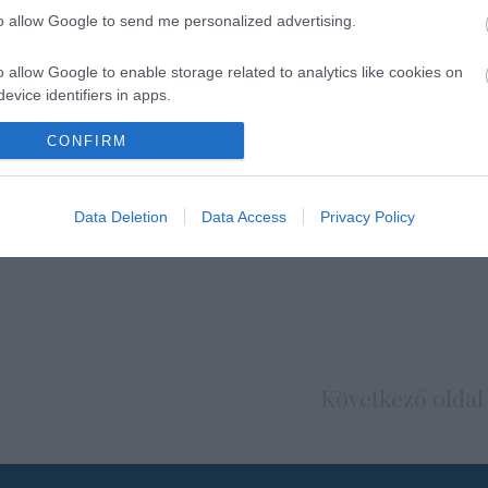
to allow Google to send me personalized advertising.
o allow Google to enable storage related to analytics like cookies on
evice identifiers in apps.
o allow Google to enable storage related to functionality of the website
CONFIRM
o allow Google to enable storage related to personalization.
Data Deletion
Data Access
Privacy Policy
o allow Google to enable storage related to security, including
cation functionality and fraud prevention, and other user protection.
Következő oldal