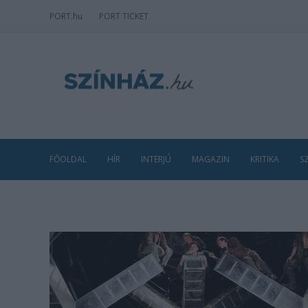
PORT
.hu
PORT TICKET
FŐOLDAL
HÍR
INTERJÚ
MAGAZIN
KRITIKA
S