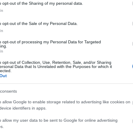
o opt-out of the Sharing of my personal data.
In
Kalevala - Debreceni Csokonai Színház,
o opt-out of the Sale of my Personal Data.
Fortedanse
l,
In
n
Kalevala (r. Horváth Csaba, szöveg: Szálinger
to opt-out of processing my Personal Data for Targeted
lső –
Balázs)Finn barátaim elképedve látták, hogy Kaleva
ing.
aság
olvasok. Mondták, hogy nekik Lönnrot nyelvezete 
In
 magát
nagyon nehezen érthető és milyen jó nekünk,
o opt-out of Collection, Use, Retention, Sale, and/or Sharing
magyaroknak, hogy van több fordításunk és
ersonal Data that Is Unrelated with the Purposes for which it
lected.
kedvtelésből olvasgatjuk. Ám Szálinger Balázs
Out
át/fordítása…
consents
o allow Google to enable storage related to advertising like cookies on
evice identifiers in apps.
o allow my user data to be sent to Google for online advertising
s.