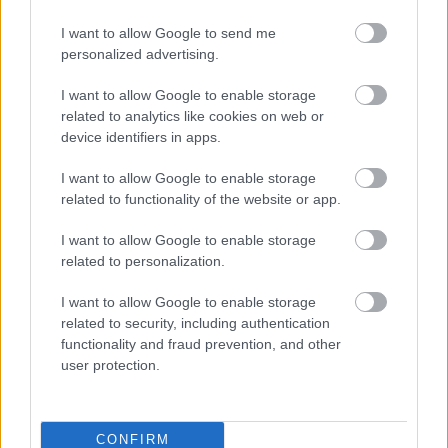
Kikötött a La Paz az Átriumban
I want to allow Google to send me
personalized advertising.
szinhazhu
•
2014. március 24.
I want to allow Google to enable storage
Az Operettszínház első premierjét tartotta pénteken
related to analytics like cookies on web or
az Átrium Film-Színhászban, ahol az Amerikai
device identifiers in apps.
Komédia című szvingjátékot mutatták be, Réthly
I want to allow Google to enable storage
Attila rendezésében, Janza Katával, Dolhai Attilával,
related to functionality of the website or app.
Bálint Ádámmal, Falusi Mariannal, Földes
Tamással, Felföldi Anikóval és Brasch Bencével a…
I want to allow Google to enable storage
related to personalization.
I want to allow Google to enable storage
related to security, including authentication
functionality and fraud prevention, and other
user protection.
CONFIRM