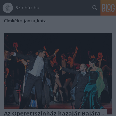
Színház.hu
Címkék
»
janza_kata
Az Operettszínház hazajár Bajára -