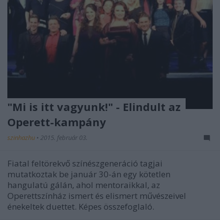
"Mi is itt vagyunk!" - Elindult az
Operett-kampány
szinhazhu
•
2015. február 03.
Fiatal feltörekvő színészgeneráció tagjai
mutatkoztak be január 30-án egy kötetlen
hangulatú gálán, ahol mentoraikkal, az
Operettszínház ismert és elismert művészeivel
énekeltek duettet. Képes összefoglaló.