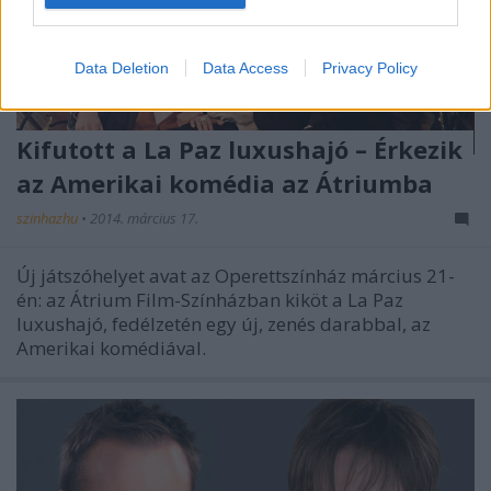
Data Deletion
Data Access
Privacy Policy
Kifutott a La Paz luxushajó – Érkezik
az Amerikai komédia az Átriumba
szinhazhu
•
2014. március 17.
Új játszóhelyet avat az Operettszínház március 21-
én: az Átrium Film-Színházban kiköt a La Paz
luxushajó, fedélzetén egy új, zenés darabbal, az
Amerikai komédiával.