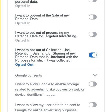
personal data.
grant or deny consent to Google and its third-party tags to
Operettszínház a következő évadba, ami a
Opted In
use your data for below specified purposes in below Google
„Legendák éve” szlogent kapta. Az ünnepségen, ahol
consent section.
a színház majdnem minden dolgozója jelen volt, a
I want to opt-out of the Sale of my
Personal Data.
vendégek ízelítőt kaptak a 2014-15-ös évad tervezett
Opted In
produkcióiból is. Hagyomány, hogy a teátrum ezen
évadzáró…
I want to opt-out of processing my
Personal Data for Targeted Advertising.
Opted In
I want to opt-out of Collection, Use,
Retention, Sale, and/or Sharing of my
Personal Data that Is Unrelated with the
Purposes for which it was collected.
Opted Out
Google consents
I want to allow Google to enable storage
related to advertising like cookies on web or
device identifiers in apps.
I want to allow my user data to be sent to
Google for online advertising purposes.