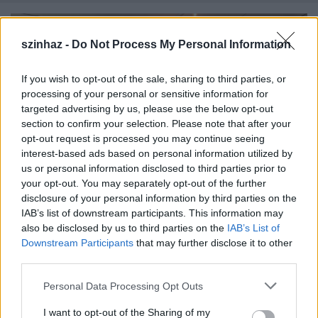
szinhaz -
Do Not Process My Personal Information
If you wish to opt-out of the sale, sharing to third parties, or
processing of your personal or sensitive information for
targeted advertising by us, please use the below opt-out
section to confirm your selection. Please note that after your
opt-out request is processed you may continue seeing
interest-based ads based on personal information utilized by
us or personal information disclosed to third parties prior to
your opt-out. You may separately opt-out of the further
disclosure of your personal information by third parties on the
IAB’s list of downstream participants. This information may
Csillag-díjak átadásával zárta az
also be disclosed by us to third parties on the
IAB’s List of
Downstream Participants
that may further disclose it to other
évadot a Budapesti Operettszínház
third parties.
szinhazhu
•
2014. július 02.
Please note that this website/app uses one or more Google
Personal Data Processing Opt Outs
services and may gather and store information including but
A „Világsikerek útján” vonul be a Budapesti
not limited to your visit or usage behaviour. You may click to
I want to opt-out of the Sharing of my