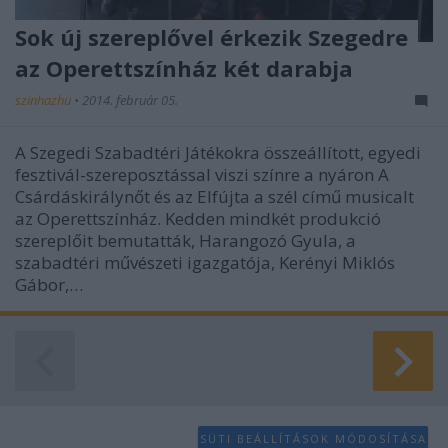
Sok új szereplővel érkezik Szegedre
az Operettszínház két darabja
szinhazhu
•
2014. február 05.
A Szegedi Szabadtéri Játékokra összeállított, egyedi
fesztivál-szereposztással viszi színre a nyáron A
Csárdáskirálynőt és az Elfújta a szél című musicalt
az Operettszínház. Kedden mindkét produkció
szereplőit bemutatták, Harangozó Gyula, a
szabadtéri művészeti igazgatója, Kerényi Miklós
Gábor,…
SÜTI BEÁLLÍTÁSOK MÓDOSÍTÁSA