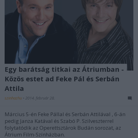
Egy barátság titkai az Átriumban -
Közös estet ad Feke Pál és Serbán
Attila
szinhazhu
•
2014. február 28.
Március 5-én Feke Pállal és Serbán Attilával , 6-án
pedig Janza Katával és Szabó P. Szilveszterrel
folytatódik az Operettsztárok Budán sorozat, az
Átrium Film-Színházban.