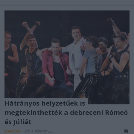
Hátrányos helyzetűek is
megtekinthették a debreceni Rómeó
és Júliát
szinhazhu
•
2014. február 25.