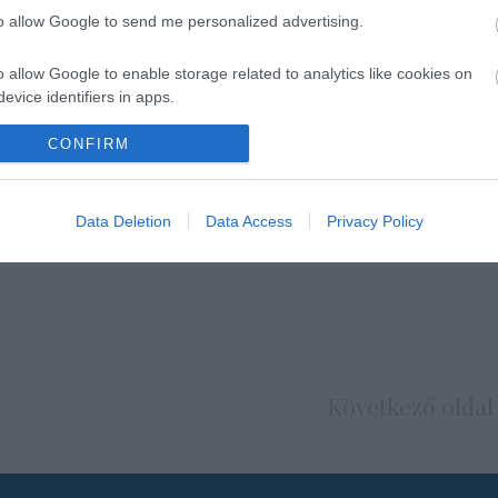
to allow Google to send me personalized advertising.
o allow Google to enable storage related to analytics like cookies on
evice identifiers in apps.
o allow Google to enable storage related to functionality of the website
CONFIRM
o allow Google to enable storage related to personalization.
Data Deletion
Data Access
Privacy Policy
o allow Google to enable storage related to security, including
cation functionality and fraud prevention, and other user protection.
Következő oldal