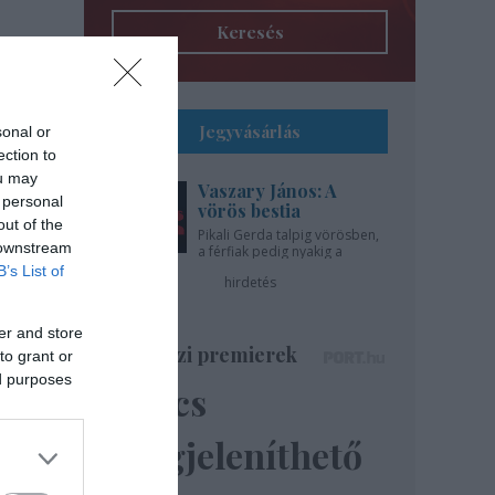
Keresés
Jegyvásárlás
sonal or
ection to
ou may
Vaszary János: A
 personal
vörös bestia
out of the
Pikali Gerda talpig vörösben,
 downstream
a férfiak pedig nyakig a
pácban - az Újszínházban!
B’s List of
hirdetés
er and store
Színházi premierek
to grant or
ed purposes
Nincs
megjeleníthető