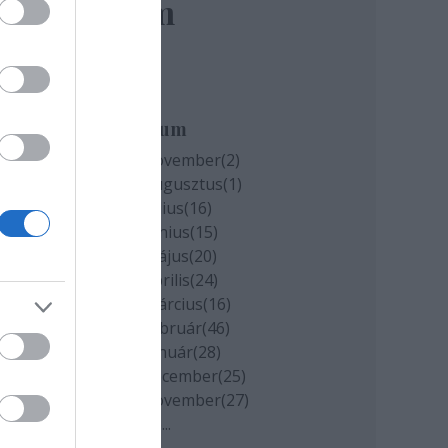
elem
Archívum
2020 november
(
2
)
2020 augusztus
(
1
)
2020 július
(
16
)
2020 június
(
15
)
2020 május
(
20
)
2020 április
(
24
)
2020 március
(
16
)
2020 február
(
46
)
2020 január
(
28
)
2019 december
(
25
)
2019 november
(
27
)
Tovább
...