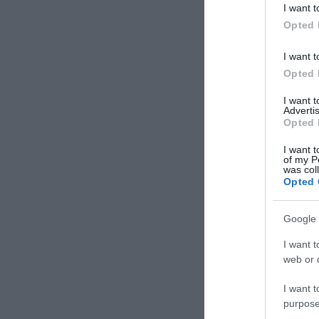
I want t
Opted 
I want t
Opted 
I want 
Advertis
Opted 
I want t
of my P
was col
Opted 
Google 
I want t
web or d
I want t
purpose