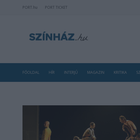
PORT
.hu
PORT TICKET
FŐOLDAL
HÍR
INTERJÚ
MAGAZIN
KRITIKA
S