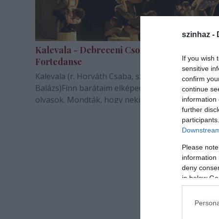
szinhaz -
Kalevala - Debreceni Csokonai Színház,
If you wish 
Fortedanse
sensitive in
Kalevala (r. Horváth Csaba, szöveg: Szálinger
confirm you
Balázs)Finn barátaim elképedve látták, hogy Kalev
continue se
olvasok. Mondták, hogy nekik Lönnrot nyelvezete
information 
further disc
nagyon nehezen érthető és milyen jó nekünk,
participants
magyaroknak, hogy van több fordításunk és
Downstream 
kedvtelésből olvasgatjuk. Ám Szálinger Balázs
át/fordítása…
Please note
information 
deny consent
in below Go
Persona