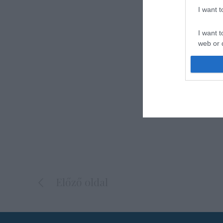
I want 
I want t
web or d
I want t
or app.
I want t
I want t
authenti
Előző oldal