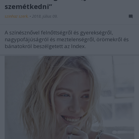
szemétkedni”
szinhaz szerk.
•
2018. július 09.
A színésznővel felnőttségről és gyerekségről,
nagypofájúságról és meztelenségről, örömekről és
bánatokról beszélgetett az Index.