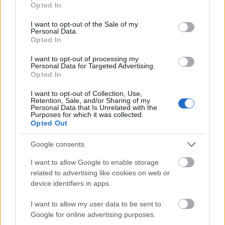
Opted In
rácsodálkozása a felújított hely miatt volt. Az
use your data for below specified purposes in below Google
„alternatív szórakoztató és kulturális központ”
consent section.
I want to opt-out of the Sale of my
nagyon korrekt kis helyre sikeredett: már…
Personal Data.
Opted In
I want to opt-out of processing my
Personal Data for Targeted Advertising.
Opted In
I want to opt-out of Collection, Use,
Retention, Sale, and/or Sharing of my
Personal Data that Is Unrelated with the
Purposes for which it was collected.
Opted Out
Google consents
I want to allow Google to enable storage
related to advertising like cookies on web or
device identifiers in apps.
I want to allow my user data to be sent to
Eljövök érted - A Kezdet (Hoppart)
Google for online advertising purposes.