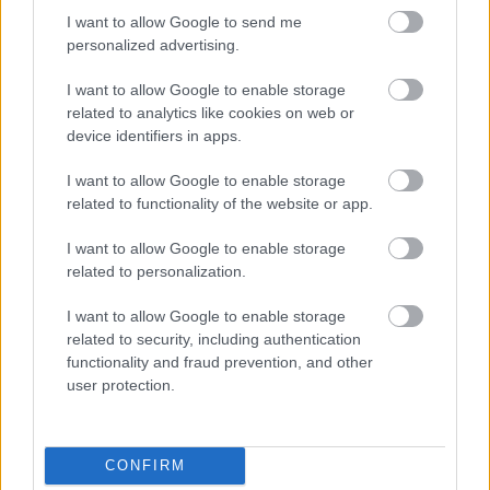
drumlin
•
2010. október 22.
I want to allow Google to send me
personalized advertising.
Máthé Zsolt a színház egyik reneszánsz embere:
játszik, énekel, dalszöveget ír, rappel, rendez.
I want to allow Google to enable storage
Tisztessséges státuszban az Örkényben játszik
related to analytics like cookies on web or
tisztességes (mellék)szerepeket, majd miután itt
device identifiers in apps.
letörli magáról a szénnel rajzolt bajuszt és ledobja a
zsakettet, afféle Mr. Hyde-ként padlástereken,…
I want to allow Google to enable storage
related to functionality of the website or app.
I want to allow Google to enable storage
related to personalization.
I want to allow Google to enable storage
related to security, including authentication
functionality and fraud prevention, and other
user protection.
CONFIRM