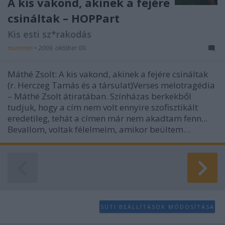
A kis vakond, akinek a fejére
csináltak – HOPPart
Kis esti sz*rakodás
mummin
•
2009. október 09.
Máthé Zsolt: A kis vakond, akinek a fejére csináltak
(r. Herczeg Tamás és a társulat)Verses melotragédia
– Máthé Zsolt átiratában. Színházas berkekből
tudjuk, hogy a cím nem volt ennyire szofisztikált
eredetileg, tehát a címen már nem akadtam fenn...
Bevallom, voltak félelmeim, amikor beültem…
SÜTI BEÁLLÍTÁSOK MÓDOSÍTÁSA