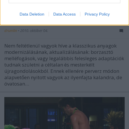
Data Deletion
Data Access
Privacy Policy
Korijolánusz - Hoppart
drumlin
•
2010. október 04.
Nem feltétlenül vagyok híve a klasszikus anyagok
modernizálásának, aktualizálásának: borzasztó
melléfogások, vagy legalábbis felesleges adaptációk
tudnak születni a céltalan és mesterkélt
újragondolásokból. Ennek ellenére perverz módon
alapvetően nyitott vagyok az ilyenfajta kalandra, de
óvatosan…