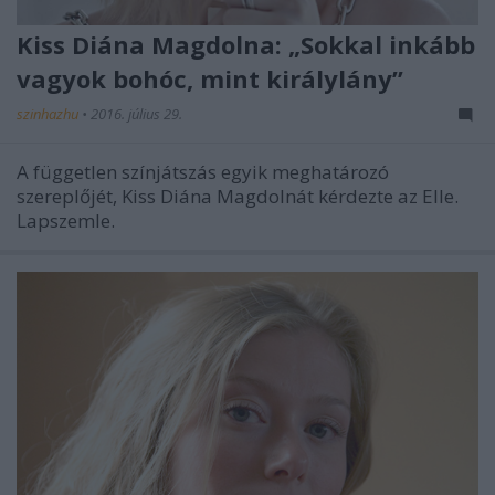
Kiss Diána Magdolna: „Sokkal inkább
vagyok bohóc, mint királylány”
szinhazhu
•
2016. július 29.
A független színjátszás egyik meghatározó
szereplőjét, Kiss Diána Magdolnát kérdezte az Elle.
Lapszemle.