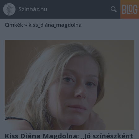
Színház.hu
Címkék
»
kiss_diána_magdolna
Kiss Diána Magdolna: „Jó színészként