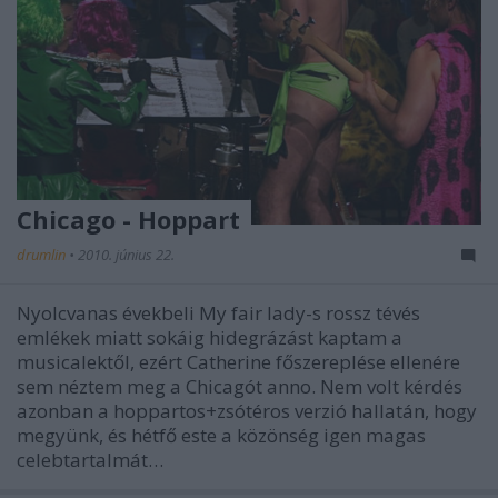
Chicago - Hoppart
drumlin
•
2010. június 22.
Nyolcvanas évekbeli My fair lady-s rossz tévés
emlékek miatt sokáig hidegrázást kaptam a
musicalektől, ezért Catherine főszereplése ellenére
sem néztem meg a Chicagót anno. Nem volt kérdés
azonban a hoppartos+zsótéros verzió hallatán, hogy
megyünk, és hétfő este a közönség igen magas
celebtartalmát…