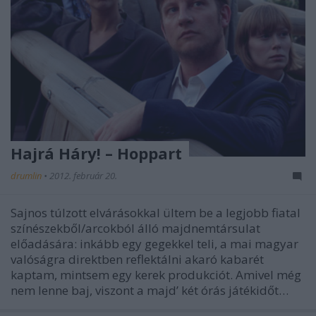
Hajrá Háry! – Hoppart
drumlin
•
2012. február 20.
Sajnos túlzott elvárásokkal ültem be a legjobb fiatal
színészekből/arcokból álló majdnemtársulat
előadására: inkább egy gegekkel teli, a mai magyar
valóságra direktben reflektálni akaró kabarét
kaptam, mintsem egy kerek produkciót. Amivel még
nem lenne baj, viszont a majd’ két órás játékidőt…