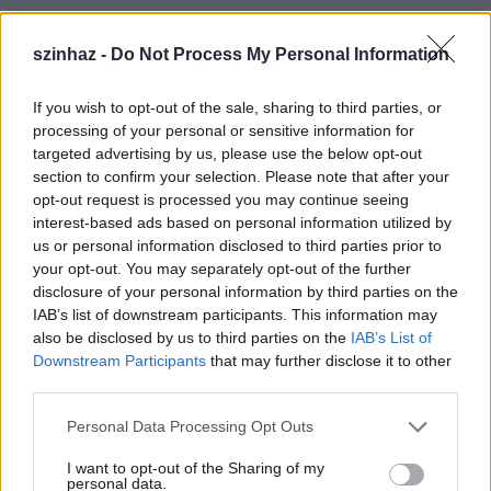
szinhaz -
Do Not Process My Personal Information
If you wish to opt-out of the sale, sharing to third parties, or
processing of your personal or sensitive information for
targeted advertising by us, please use the below opt-out
section to confirm your selection. Please note that after your
opt-out request is processed you may continue seeing
interest-based ads based on personal information utilized by
us or personal information disclosed to third parties prior to
your opt-out. You may separately opt-out of the further
disclosure of your personal information by third parties on the
IAB’s list of downstream participants. This information may
also be disclosed by us to third parties on the
IAB’s List of
Szeret…lek - Hoppart*
Downstream Participants
that may further disclose it to other
drumlin
third parties.
•
2011. március 02.
Please note that this website/app uses one or more Google
Personal Data Processing Opt Outs
Nem is tudom, mikor jártam utoljára az akkor még
services and may gather and store information including but
valószínűleg csak moziként működő Szikrában (de
not limited to your visit or usage behaviour. You may click to
I want to opt-out of the Sharing of my
personal data.
kb még a 12 majmot adhatták), így az első este
grant or deny consent to Google and its third-party tags to