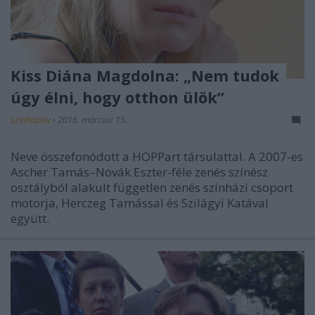
Kiss Diána Magdolna: „Nem tudok
úgy élni, hogy otthon ülök”
szinhazhu
•
2016. március 15.
Neve összefonódott a HOPPart társulattal. A 2007-es
Ascher Tamás–Novák Eszter-féle zenés színész
osztályból alakult független zenés színházi csoport
motorja, Herczeg Tamással és Szilágyi Katával
együtt.