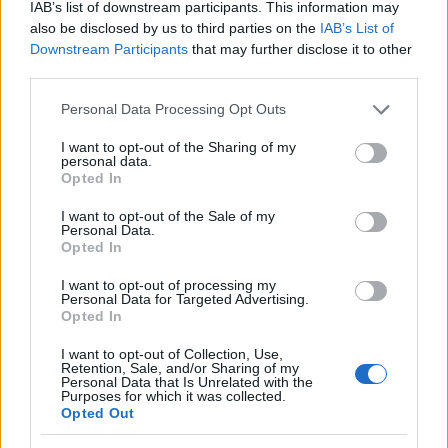
IAB’s list of downstream participants. This information may
also be disclosed by us to third parties on the
IAB’s List of
Downstream Participants
that may further disclose it to other
third parties.
Please note that this website/app uses one or more Google
Personal Data Processing Opt Outs
services and may gather and store information including but
A darab, amelyben gellert kap a
not limited to your visit or usage behaviour. You may click to
I want to opt-out of the Sharing of my
personal data.
magyar történelem
grant or deny consent to Google and its third-party tags to
Opted In
use your data for below specified purposes in below Google
szinhaz szerk.
•
2018. április 02.
consent section.
I want to opt-out of the Sale of my
Personal Data.
Opted In
A Magyar nátha című történelem-facsarintó előadás
szereplői meséltek a történelemóráikról, és hogy az
I want to opt-out of processing my
előadás mennyiben sértheti a honérzetünket.
Personal Data for Targeted Advertising.
Opted In
I want to opt-out of Collection, Use,
Retention, Sale, and/or Sharing of my
Personal Data that Is Unrelated with the
Purposes for which it was collected.
Opted Out