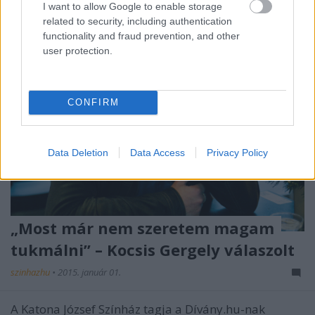
I want to allow Google to enable storage
related to security, including authentication
functionality and fraud prevention, and other
user protection.
CONFIRM
Data Deletion
Data Access
Privacy Policy
„Most már nem szeretem magam
tukmálni” – Kocsis Gergely válaszolt
szinhazhu
•
2015. január 01.
A Katona József Színház tagja a Dívány.hu-nak