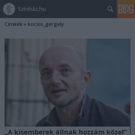
Színház.hu
Címkék
»
kocsis_gergely
„A kisemberek állnak hozzám közel”