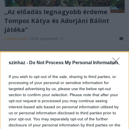
„Az előadás legnagyobb érdeme
Tompos Kátya és Adorjáni Bálint
játéka”
szinhaz szerk.
•
2018. szeptember 11.
Villáminterjú Kocsis Gergellyel, a Varsói melódia
rendezőjével, aki egy fájdalmas szerelem történetét
szinhaz -
Do Not Process My Personal Information
állította színpadra.
If you wish to opt-out of the sale, sharing to third parties, or
processing of your personal or sensitive information for
targeted advertising by us, please use the below opt-out
section to confirm your selection. Please note that after your
opt-out request is processed you may continue seeing
interest-based ads based on personal information utilized by
us or personal information disclosed to third parties prior to
your opt-out. You may separately opt-out of the further
disclosure of your personal information by third parties on the