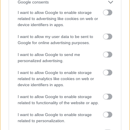
Google consents
I want to allow Google to enable storage
related to advertising like cookies on web or
device identifiers in apps.
I want to allow my user data to be sent to
Google for online advertising purposes.
I want to allow Google to send me
Kocsis Gergely: „Buborékban élünk
personalized advertising.
és egymás ölébe hullatjuk a
I want to allow Google to enable storage
kultúrát”
related to analytics like cookies on web or
device identifiers in apps.
szinhaz szerk.
•
2018. január 02.
I want to allow Google to enable storage
A budapesti Katona színművésze saját
related to functionality of the website or app.
szakbarbárságáról, a teátrumhoz való kötődéséről
és az általános elhülyülésről is mesélt a
I want to allow Google to enable storage
Pótszékfoglalónak.
related to personalization.