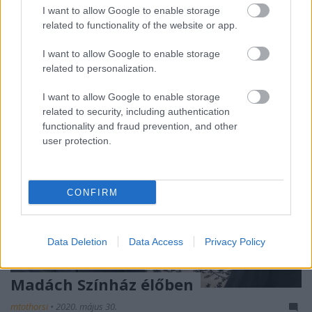
I want to allow Google to enable storage
Csákányi Eszter és Kulka János is kamerát ragad a
related to functionality of the website or app.
kezébe a Dekameron 2020-ban.
I want to allow Google to enable storage
related to personalization.
I want to allow Google to enable storage
related to security, including authentication
functionality and fraud prevention, and other
user protection.
CONFIRM
Data Deletion
Data Access
Privacy Policy
Madách Színház élőben
mtothorsi
•
2020. május 30.