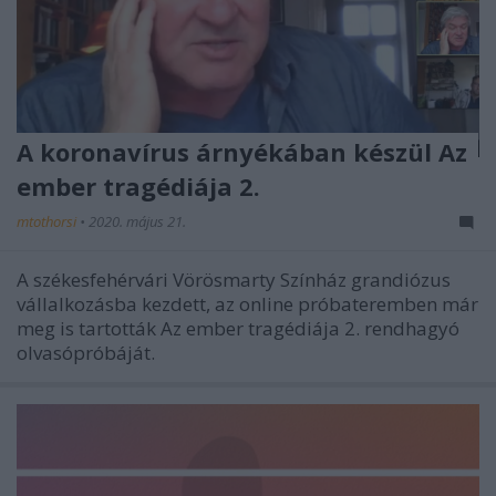
A koronavírus árnyékában készül Az
ember tragédiája 2.
mtothorsi
•
2020. május 21.
A székesfehérvári Vörösmarty Színház grandiózus
vállalkozásba kezdett, az online próbateremben már
meg is tartották Az ember tragédiája 2. rendhagyó
olvasópróbáját.