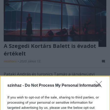
A Szegedi Kortárs Balett is évadot
értékelt
mtothorsi
•
2020. június 12.
Pataki András és Juronics Tamás a járványügyi
helyzet miatti kényszerű leállás ellenére is rendkívül
sikeresnek ítélik az évadot, és a társulattól
szinhaz -
Do Not Process My Personal Information
megszokott egyedi, különleges előadásokkal
készülnek a következő szezonra.
If you wish to opt-out of the sale, sharing to third parties, or
processing of your personal or sensitive information for
targeted advertising by us, please use the below opt-out