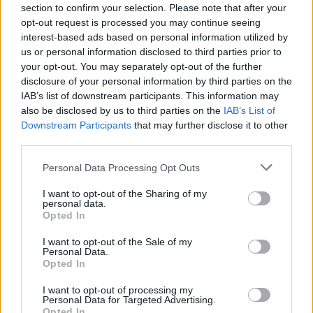
section to confirm your selection. Please note that after your
opt-out request is processed you may continue seeing
interest-based ads based on personal information utilized by
us or personal information disclosed to third parties prior to
your opt-out. You may separately opt-out of the further
disclosure of your personal information by third parties on the
IAB’s list of downstream participants. This information may
also be disclosed by us to third parties on the
IAB’s List of
Downstream Participants
that may further disclose it to other
third parties.
Please note that this website/app uses one or more Google
Personal Data Processing Opt Outs
services and may gather and store information including but
not limited to your visit or usage behaviour. You may click to
I want to opt-out of the Sharing of my
Jövőbe tekint a Szegedi Szabadtéri
personal data.
grant or deny consent to Google and its third-party tags to
Opted In
use your data for below specified purposes in below Google
Játékok
consent section.
I want to opt-out of the Sale of my
mtothorsi
•
2020. június 08.
Personal Data.
Opted In
Nehéz időszak áll a Szegedi Szabadtéri Játékok
I want to opt-out of processing my
Personal Data for Targeted Advertising.
mögött, hiszen a koronavírus-járvány miatt a Dóm
Opted In