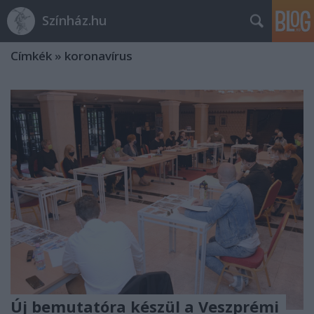
Színház.hu
Címkék
»
koronavírus
Új bemutatóra készül a Veszprémi