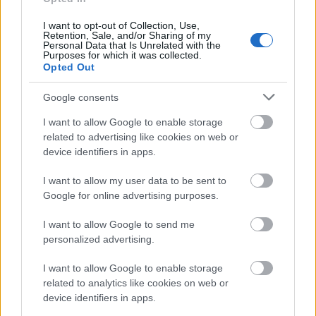
téri előadásokat le kellett mondaniuk.
I want to opt-out of Collection, Use,
Retention, Sale, and/or Sharing of my
Personal Data that Is Unrelated with the
Purposes for which it was collected.
Opted Out
Google consents
I want to allow Google to enable storage
related to advertising like cookies on web or
device identifiers in apps.
I want to allow my user data to be sent to
Google for online advertising purposes.
I want to allow Google to send me
personalized advertising.
A pestisjárvány és a koronavírus
I want to allow Google to enable storage
színháztörténeti találkozása
related to analytics like cookies on web or
device identifiers in apps.
mtothorsi
•
2020. június 02.