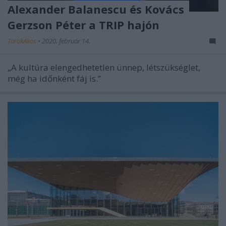
Alexander Balanescu és Kovács
Gerzson Péter a TRIP hajón
TörökÁkos
•
2020. február 14.
„A kultúra elengedhetetlen ünnep, létszükséglet,
még ha időnként fáj is.”