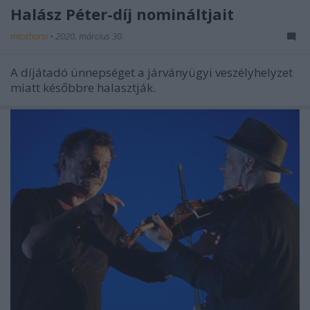
Halász Péter-díj nomináltjait
mtothorsi
•
2020. március 30.
A díjátadó ünnepséget a járványügyi veszélyhelyzet
miatt későbbre halasztják.