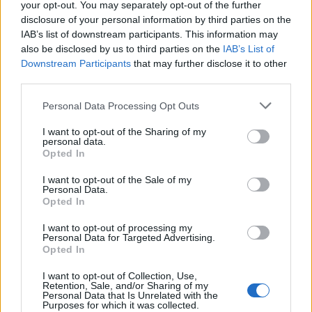
your opt-out. You may separately opt-out of the further
disclosure of your personal information by third parties on the
IAB’s list of downstream participants. This information may
also be disclosed by us to third parties on the
IAB’s List of
Downstream Participants
that may further disclose it to other
third parties.
Please note that this website/app uses one or more Google
Personal Data Processing Opt Outs
services and may gather and store information including but
not limited to your visit or usage behaviour. You may click to
I want to opt-out of the Sharing of my
personal data.
grant or deny consent to Google and its third-party tags to
Opted In
use your data for below specified purposes in below Google
Da Vinci mosolya – A PR-Evolution új
consent section.
I want to opt-out of the Sale of my
bemutatója
Personal Data.
Opted In
szinhaz szerk.
•
2019. február 12.
I want to opt-out of processing my
Personal Data for Targeted Advertising.
Az 500 éve elhunyt Leonardo da Vinciről készített
Opted In
táncdarabot Nemes Zsófia, a PR-Evolution művészeti
vezetője.
I want to opt-out of Collection, Use,
Retention, Sale, and/or Sharing of my
Personal Data that Is Unrelated with the
Purposes for which it was collected.