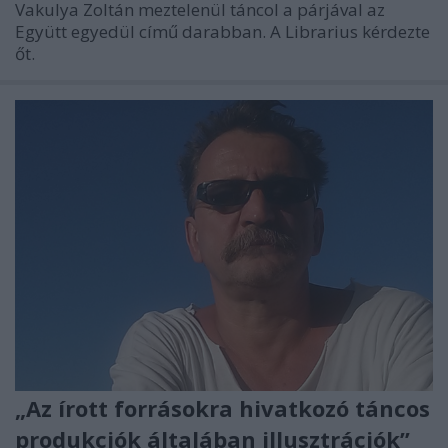
Vakulya Zoltán meztelenül táncol a párjával az
Együtt egyedül című darabban. A Librarius kérdezte
őt.
„Az írott forrásokra hivatkozó táncos
produkciók általában illusztrációk”