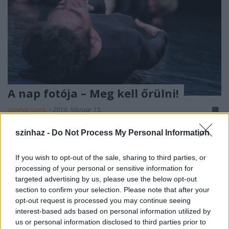
A nap fotója – Meg kell őrülni!
szinhaz szerk.
•
2019. február 15.
szinhaz -
Do Not Process My Personal Information
A sokszoros Lábán-díjas Hód Adrienn ismét új
oldalát mutatta meg, Délibáb című, régi-új
alkotótársaival közös munkájában a MU
If you wish to opt-out of the sale, sharing to third parties, or
Színházban.
processing of your personal or sensitive information for
targeted advertising by us, please use the below opt-out
section to confirm your selection. Please note that after your
opt-out request is processed you may continue seeing
interest-based ads based on personal information utilized by
us or personal information disclosed to third parties prior to