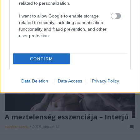
related to personalization.
darabját a MU Színházban.
I want to allow Google to enable storage
related to security, including authentication
functionality and fraud prevention, and other
user protection.
CONFIRM
Data Deletion
Data Access
Privacy Policy
A meztelenség esszenciája – Interjú
szinhaz szerk.
•
2019. január 18.