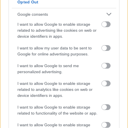
Opted Out
Google consents
I want to allow Google to enable storage
related to advertising like cookies on web or
device identifiers in apps.
I want to allow my user data to be sent to
Google for online advertising purposes.
I want to allow Google to send me
personalized advertising.
I want to allow Google to enable storage
Hód Adrienn: „Újra és újra lenyűgöz
related to analytics like cookies on web or
az ismeretlen, az érthetetlen”
device identifiers in apps.
szinhaz szerk.
•
2019. január 27.
I want to allow Google to enable storage
related to functionality of the website or app.
A hosszú évek alatt folyamatosan megújuló
I want to allow Google to enable storage
koreográfus Délibáb címmel mutatja be legújabb