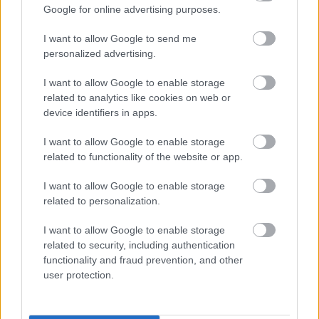
újító szellemben visszatérő Cirkuszhercegnő.
Google for online advertising purposes.
I want to allow Google to send me
personalized advertising.
I want to allow Google to enable storage
related to analytics like cookies on web or
device identifiers in apps.
I want to allow Google to enable storage
related to functionality of the website or app.
I want to allow Google to enable storage
related to personalization.
I want to allow Google to enable storage
related to security, including authentication
Lili Bárónőt ünnepelték az
functionality and fraud prevention, and other
user protection.
Operettben
szinhazhu
•
2013. október 10.