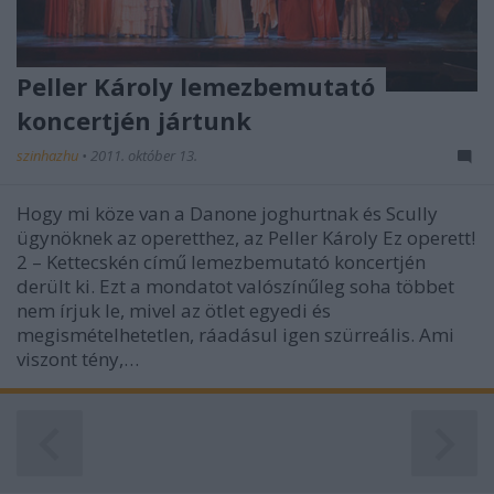
Peller Károly lemezbemutató
koncertjén jártunk
szinhazhu
•
2011. október 13.
Hogy mi köze van a Danone joghurtnak és Scully
ügynöknek az operetthez, az Peller Károly Ez operett!
2 – Kettecskén című lemezbemutató koncertjén
derült ki. Ezt a mondatot valószínűleg soha többet
nem írjuk le, mivel az ötlet egyedi és
megismételhetetlen, ráadásul igen szürreális. Ami
viszont tény,…