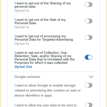
not limited to your visit or usage behaviour. You may click to
I want to opt-out of the Sharing of my
personal data.
grant or deny consent to Google and its third-party tags to
Opted In
use your data for below specified purposes in below Google
consent section.
I want to opt-out of the Sale of my
Personal Data.
Opted In
I want to opt-out of processing my
Personal Data for Targeted Advertising.
Opted In
I want to opt-out of Collection, Use,
Milyen lesz az új Cirkuszhercegnő? -
Retention, Sale, and/or Sharing of my
Personal Data that Is Unrelated with the
Purposes for which it was collected.
Videóajánló a bemutató elé
Opted Out
szinhazhu
•
2014. március 06.
Google consents
Március 7-én mutatja be az Operettszínház Kálmán
I want to allow Google to enable storage
Imre A Cirkuszhercegnő című operettjét, amelynek
related to advertising like cookies on web or
librettóját a darab rendezője, Verebes István
device identifiers in apps.
fordította és értelmezte újra. Az alkotók arról
vallottak, mitől lesz izgalmas a klasszikus, mégis
I want to allow my user data to be sent to