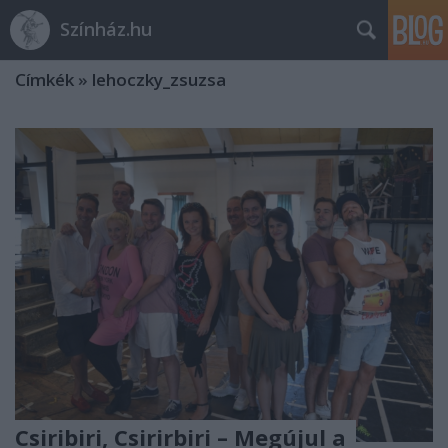
Színház.hu
Címkék
»
lehoczky_zsuzsa
Csiribiri, Csirirbiri – Megújul a