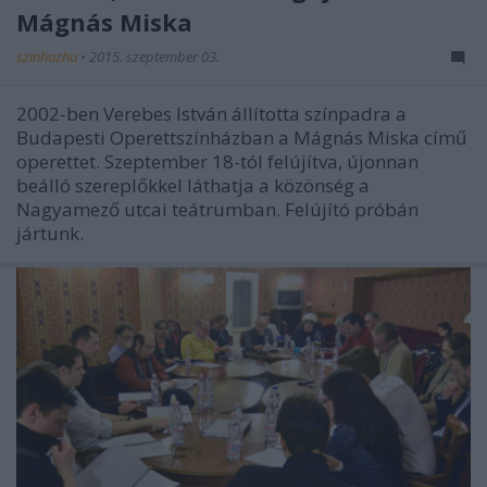
Mágnás Miska
szinhazhu
•
2015. szeptember 03.
2002-ben Verebes István állította színpadra a
Budapesti Operettszínházban a Mágnás Miska című
operettet. Szeptember 18-tól felújítva, újonnan
beálló szereplőkkel láthatja a közönség a
Nagyamező utcai teátrumban. Felújító próbán
jártunk.