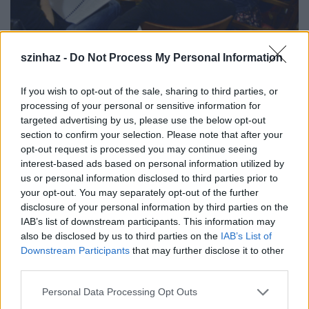
szinhaz -
Do Not Process My Personal Information
"Rettenetesen fogják szeretni" -
Interjú Kerényi Miklós Gáborral
If you wish to opt-out of the sale, sharing to third parties, or
processing of your personal or sensitive information for
szinhazhu
•
2015. március 26.
targeted advertising by us, please use the below opt-out
section to confirm your selection. Please note that after your
opt-out request is processed you may continue seeing
Április 24-én, a Tavaszi Fesztivál keretében mutatja
interest-based ads based on personal information utilized by
be az Operettszínház a Farkas Ferenc azonos című
us or personal information disclosed to third parties prior to
daljátéka alapján született Csínom Palkó című
your opt-out. You may separately opt-out of the further
flaszteroperettet. A darab újjászületéséről Kerényi
disclosure of your personal information by third parties on the
Miklós Gábor, a teátrum művészeti vezetője, a darab
IAB’s list of downstream participants. This information may
rendezője mesélt.
also be disclosed by us to third parties on the
IAB’s List of
Downstream Participants
that may further disclose it to other
third parties.
Please note that this website/app uses one or more Google
Personal Data Processing Opt Outs
services and may gather and store information including but