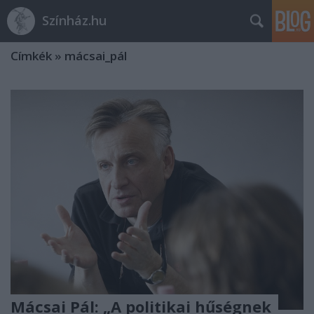
Színház.hu
Címkék
»
mácsai_pál
Mácsai Pál: „A politikai hűségnek