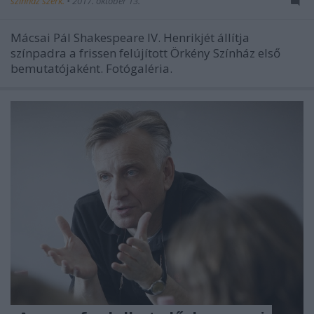
szinhaz szerk.
•
2017. október 13.
Mácsai Pál Shakespeare IV. Henrikjét állítja
színpadra a frissen felújított Örkény Színház első
bemutatójaként. Fotógaléria.