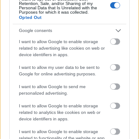
Retention, Sale, and/or Sharing of my
Personal Data that Is Unrelated with the
Purposes for which it was collected.
Opted Out
Google consents
I want to allow Google to enable storage
related to advertising like cookies on web or
device identifiers in apps.
I want to allow my user data to be sent to
Google for online advertising purposes.
I want to allow Google to send me
personalized advertising.
Söröskupak és korona – Kritikák a IV.
I want to allow Google to enable storage
Henrikről
related to analytics like cookies on web or
device identifiers in apps.
szinhaz szerk.
•
2017. november 02.
I want to allow Google to enable storage
Csuja Imre egyszerre jeleníti meg a királyt és
related to functionality of the website or app.