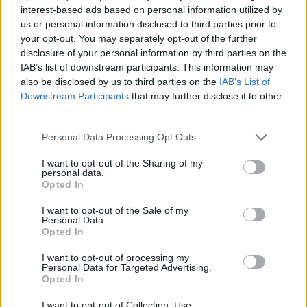
interest-based ads based on personal information utilized by
us or personal information disclosed to third parties prior to
your opt-out. You may separately opt-out of the further
disclosure of your personal information by third parties on the
IAB’s list of downstream participants. This information may
also be disclosed by us to third parties on the
IAB’s List of
Downstream Participants
that may further disclose it to other
third parties.
Please note that this website/app uses one or more Google
Personal Data Processing Opt Outs
services and may gather and store information including but
not limited to your visit or usage behaviour. You may click to
I want to opt-out of the Sharing of my
personal data.
Mácsai Pál: „Az erkölcstelen artista
grant or deny consent to Google and its third-party tags to
Opted In
use your data for below specified purposes in below Google
partnere lezuhan, és kitöri a nyakát”
consent section.
I want to opt-out of the Sale of my
Personal Data.
szinhaz szerk.
•
2017. december 18.
Opted In
Mácsai Pál a pszichológiához való viszonyáról, a
I want to opt-out of processing my
Personal Data for Targeted Advertising.
színház közéletiségéről és a szexuális zaklatások
Opted In
ügyeiről is beszélt a Magyar Nemzetnek.
I want to opt-out of Collection, Use,