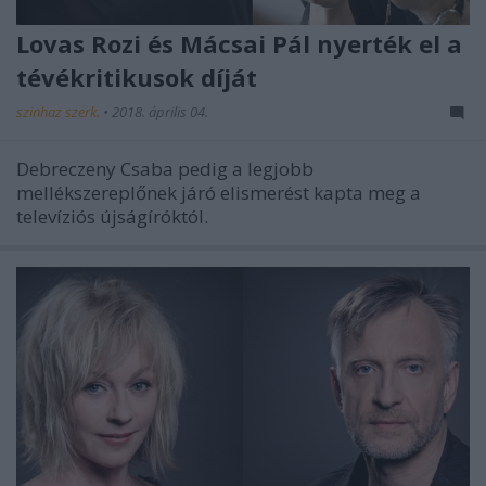
Lovas Rozi és Mácsai Pál nyerték el a
tévékritikusok díját
szinhaz szerk.
•
2018. április 04.
Debreczeny Csaba pedig a legjobb
mellékszereplőnek járó elismerést kapta meg a
televíziós újságíróktól.