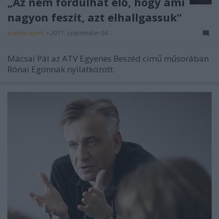
„Az nem fordulhat elő, hogy ami
nagyon feszít, azt elhallgassuk”
szinhaz szerk.
•
2017. szeptember 04.
Mácsai Pál az ATV Egyenes Beszéd című műsorában
Rónai Egonnak nyilatkozott.