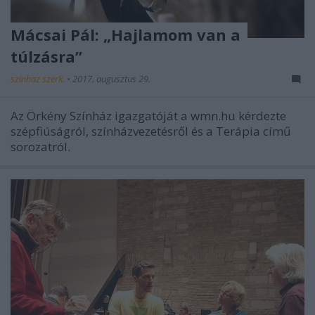
Mácsai Pál: „Hajlamom van a
túlzásra”
szinhaz szerk.
•
2017. augusztus 29.
Az Örkény Színház igazgatóját a wmn.hu kérdezte
szépfiúságról, színházvezetésről és a Terápia című
sorozatról.