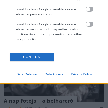
Falstaffot az Örkény Színház legújabb
bemutatójában, Nagy Zsoltot pedig „pofán csapja” a
I want to allow Google to enable storage
Herceg szerepe.
related to personalization.
I want to allow Google to enable storage
related to security, including authentication
functionality and fraud prevention, and other
user protection.
CONFIRM
Data Deletion
Data Access
Privacy Policy
A nap fotója – a belharcról