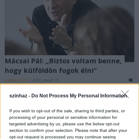
Mácsai Pál: „Biztos voltam benne,
hogy külföldön fogok élni”
szinhaz szerk.
•
2018. január 26.
Az Örkény Színház igazgatója a ’60-as és azt követő
szinhaz -
Do Not Process My Personal Information
évekről, a polgári hagyomány végéről és a
kádárizmusról mesélt a Librariusnak.
If you wish to opt-out of the sale, sharing to third parties, or
processing of your personal or sensitive information for
targeted advertising by us, please use the below opt-out
section to confirm your selection. Please note that after your
opt-out request is processed you may continue seeing