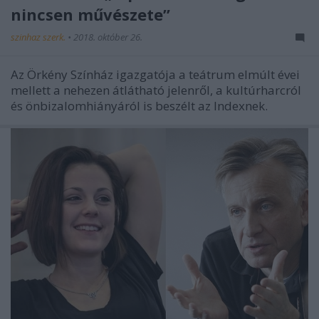
nincsen művészete”
szinhaz szerk.
•
2018. október 26.
Az Örkény Színház igazgatója a teátrum elmúlt évei
mellett a nehezen átlátható jelenről, a kultúrharcról
és önbizalomhiányáról is beszélt az Indexnek.