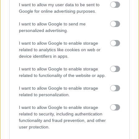
I want to allow my user data to be sent to
Google for online advertising purposes.
I want to allow Google to send me
Jubileumi Menyasszonytáncra invitál
personalized advertising.
az Operettszínház
I want to allow Google to enable storage
related to analytics like cookies on web or
szinhazhu
•
2014. november 09.
device identifiers in apps.
A világ első klezmer-operettje, Jávori Ferenc Fegya
I want to allow Google to enable storage
zeneszerző különleges darabja, a Menyasszonytánc
related to functionality of the website or app.
200. előadását ünnepli a Budapesti Operettszínház
társulata november 14-én.
I want to allow Google to enable storage
related to personalization.
I want to allow Google to enable storage
related to security, including authentication
functionality and fraud prevention, and other
user protection.