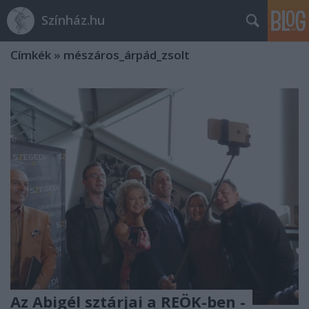
Színház.hu
Címkék
»
mészáros_árpád_zsolt
Az Abigél sztárjai a REÖK-ben -