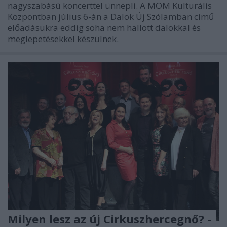
nagyszabású koncerttel ünnepli. A MOM Kulturális
Központban július 6-án a Dalok Új Szólamban című
előadásukra eddig soha nem hallott dalokkal és
meglepetésekkel készülnek.
Milyen lesz az új Cirkuszhercegnő? -