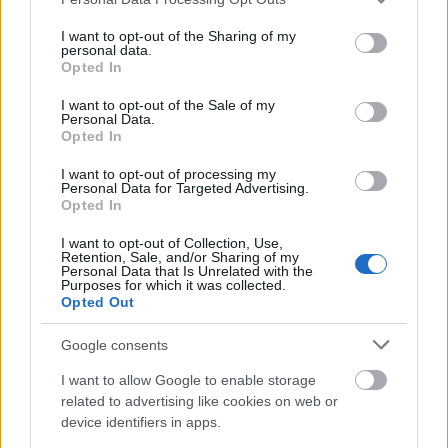
Tavasszal jön az Operettszínházba az
services and may gather and store information including but
Én és a kisöcsém
not limited to your visit or usage behaviour. You may click to
I want to opt-out of the Sharing of my
personal data.
grant or deny consent to Google and its third-party tags to
Opted In
szinhazhu
•
2015. január 20.
use your data for below specified purposes in below Google
consent section.
I want to opt-out of the Sale of my
Personal Data.
Szerelmes mese csipetnyi szarkazmussal, remek
Opted In
karakterekkel és sok nevetéssel – ezt ígéri az
Operettszínház, ahol az Én és a Kisöcsém
I want to opt-out of processing my
Personal Data for Targeted Advertising.
bemutatójára készülnek.
Opted In
I want to opt-out of Collection, Use,
Retention, Sale, and/or Sharing of my
Personal Data that Is Unrelated with the
Purposes for which it was collected.
Opted Out
Google consents
I want to allow Google to enable storage
related to advertising like cookies on web or
device identifiers in apps.