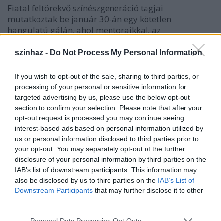
Fiatal feltörekvő színészgeneráció tagjai
mutatkoztak be január 30-án egy kötetlen
hangulatú gálán, ahol mentoraikkal, az
Operettszínház ismert és elismert művészeivel
énekeltek duettet. Képes összefoglaló.
szinhaz -
Do Not Process My Personal Information
If you wish to opt-out of the sale, sharing to third parties, or
processing of your personal or sensitive information for
targeted advertising by us, please use the below opt-out
section to confirm your selection. Please note that after your
opt-out request is processed you may continue seeing
interest-based ads based on personal information utilized by
us or personal information disclosed to third parties prior to
your opt-out. You may separately opt-out of the further
disclosure of your personal information by third parties on the
IAB’s list of downstream participants. This information may
also be disclosed by us to third parties on the
IAB’s List of
Downstream Participants
that may further disclose it to other
third parties.
Please note that this website/app uses one or more Google
Personal Data Processing Opt Outs