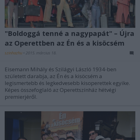
"Boldoggá tenné a nagypapát" – Újra
az Operettben az Én és a kisöcsém
szinhazhu
•
2015. március 18.
Eisemann Mihály és Szilágyi László 1934-ben
született darabja, az Én és a kisöcsém a
legismertebb és legkedvesebb kisoperettek egyike.
Képes összefoglaló az Operettszínház hétvégi
premierjéről.