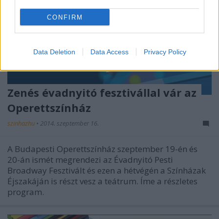
CONFIRM
Data Deletion
Data Access
Privacy Policy
Zenés évadnyitó fesztivállal vár az
Operettszínház
szinhazhu
•
2014. szeptember 16.
A Budapesti Operettszínház szeptember 19-én és
20-án ismét megrendezi az Évadnyitó Pesti
Broadway Fesztivált és ezen a hétvégén a Színházak
Éjszakáján is részt vesz a teátrum. Íme a részletes
program.