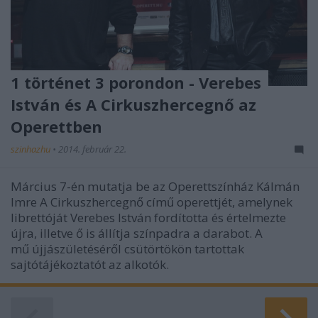
1 történet 3 porondon - Verebes
István és A Cirkuszhercegnő az
Operettben
szinhazhu
•
2014. február 22.
Március 7-én mutatja be az Operettszínház Kálmán
Imre A Cirkuszhercegnő című operettjét, amelynek
librettóját Verebes István fordította és értelmezte
újra, illetve ő is állítja színpadra a darabot. A
mű újjászületéséről csütörtökön tartottak
sajtótájékoztatót az alkotók.