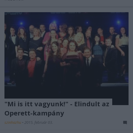
"Mi is itt vagyunk!" - Elindult az
Operett-kampány
szinhazhu
•
2015. február 03.