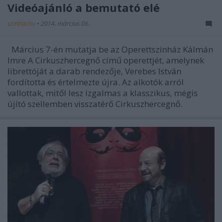
Videóajánló a bemutató elé
szinhazhu
•
2014. március 06.
Március 7-én mutatja be az Operettszínház Kálmán
Imre A Cirkuszhercegnő című operettjét, amelynek
librettóját a darab rendezője, Verebes István
fordította és értelmezte újra. Az alkotók arról
vallottak, mitől lesz izgalmas a klasszikus, mégis
újító szellemben visszatérő Cirkuszhercegnő.