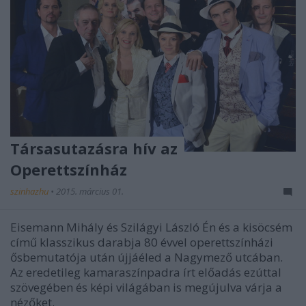
Társasutazásra hív az
Operettszínház
szinhazhu
•
2015. március 01.
Eisemann Mihály és Szilágyi László Én és a kisöcsém
című klasszikus darabja 80 évvel operettszínházi
ősbemutatója után újjáéled a Nagymező utcában.
Az eredetileg kamaraszínpadra írt előadás ezúttal
szövegében és képi világában is megújulva várja a
nézőket.