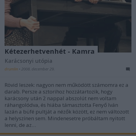
Kétezerhetvenhét - Kamra
Karácsonyi utópia
drumlin
•
2008. december 29.
Rövid leszek: nagyon nem működött számomra ez a
darab. Persze a sztorihoz hozzátartozik, hogy
karácsony után 2 nappal abszolút nem voltam
ráhangolódva, és hiába támasztotta Fenyő Iván
lazán a büfé pultját a nézők között, ez nem változott
a helyszínen sem. Mindenesetre próbáltam nyitott
lenni, de az…