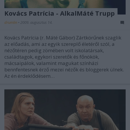
Kovács Patrícia - AlkalMáté Trupp
drumlin
•
2009. augusztus 14.
Kovács Patrícia (r. Máté Gábor) Zártkörűnek szaglik
az előadás, ami az egyik szereplő életéről szól, a
nézőtéren pedig zömében volt iskolatársak,
családtagok, egykori szeretők és főnökök,
mácsaipálok, valamint magukat színházi
bennfentesnek érző mezei nézők és bloggerek ülnek.
Az én érdeklődésem…