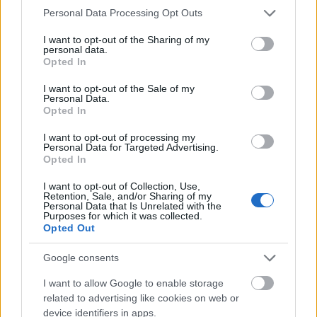
Please note that this website/app uses one or more Google
Personal Data Processing Opt Outs
drumlin
•
2009. december 31.
services and may gather and store information including but
not limited to your visit or usage behaviour. You may click to
I want to opt-out of the Sharing of my
personal data.
grant or deny consent to Google and its third-party tags to
Preszilveszteri programként tökéletes választásnak
Opted In
use your data for below specified purposes in below Google
ígérkezett a Katona koncertes-színházas bulija. Anno
consent section.
nagyon bejöttek a Krétakör zenekar performanszai -
I want to opt-out of the Sale of my
Personal Data.
most is valami hasonlóra számítottam, de gyorsan
Opted In
kiderült, hogy ezt benéztem. A Katona
produkciójában jóval több a színház, mint
I want to opt-out of processing my
Personal Data for Targeted Advertising.
Tilóékéban volt:…
Opted In
I want to opt-out of Collection, Use,
Retention, Sale, and/or Sharing of my
Personal Data that Is Unrelated with the
Purposes for which it was collected.
Opted Out
Google consents
I want to allow Google to enable storage
related to advertising like cookies on web or
device identifiers in apps.