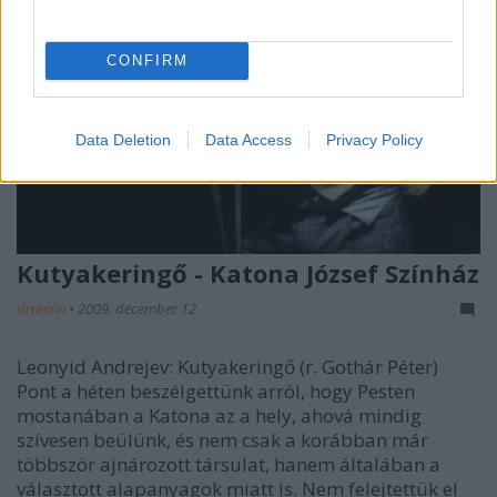
CONFIRM
Data Deletion
Data Access
Privacy Policy
Kutyakeringő - Katona József Színház
drumlin
•
2009. december 12.
Leonyid Andrejev: Kutyakeringő (r. Gothár Péter)
Pont a héten beszélgettünk arról, hogy Pesten
mostanában a Katona az a hely, ahová mindig
szívesen beülünk, és nem csak a korábban már
többször ajnározott társulat, hanem általában a
választott alapanyagok miatt is. Nem felejtettük el