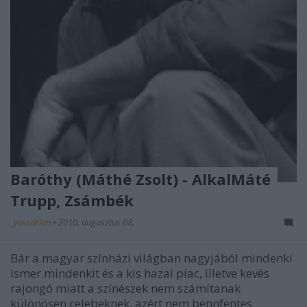
Baróthy (Máthé Zsolt) - AlkalMáté
Trupp, Zsámbék
_yossarian
•
2010. augusztus 08.
Bár a magyar színházi világban nagyjából mindenki
ismer mindenkit és a kis hazai piac, illetve kevés
rajongó miatt a színészek nem számítanak
különösen celebeknek, azért nem bennfentes