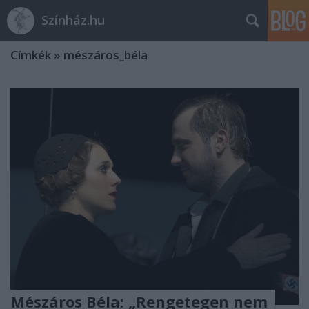
Színház.hu
Címkék
»
mészáros_béla
Mészáros Béla: „Rengetegen nem