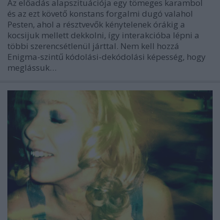
Az előadás alapszituációja egy tömeges karambol
és az ezt követő konstans forgalmi dugó valahol
Pesten, ahol a résztvevők kénytelenek órákig a
kocsijuk mellett dekkolni, így interakcióba lépni a
többi szerencsétlenül járttal. Nem kell hozzá
Enigma-szintű kódolási-dekódolási képesség, hogy
meglássuk…