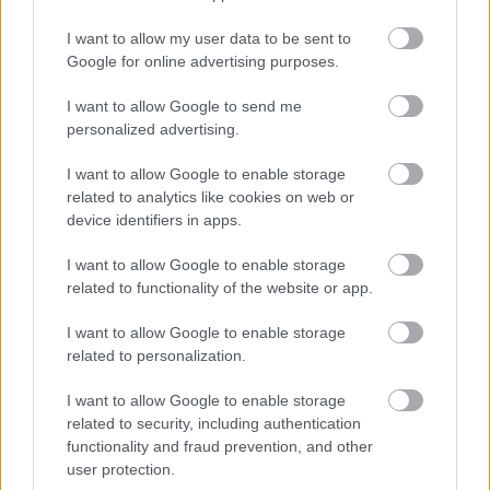
I want to allow my user data to be sent to
Google for online advertising purposes.
I want to allow Google to send me
Ivanov - Katona József Színház
personalized advertising.
_yossarian
•
2009. december 19.
I want to allow Google to enable storage
related to analytics like cookies on web or
device identifiers in apps.
Újabb régi adósságot pótoltam az orosz Hamletként
is aposztrofált Ivanov előadással a Katonában.
I want to allow Google to enable storage
Dícsérném is szívesen, de azt hiszem felesleges,
related to functionality of the website or app.
olyan lenne, mint mondjuk egy hosszú elemzés arról,
hogy Thomas Mann tehetséges író, vagy hogy a
I want to allow Google to enable storage
második világháború egy elég véres esemény volt,
related to personalization.
kevés…
I want to allow Google to enable storage
related to security, including authentication
functionality and fraud prevention, and other
user protection.