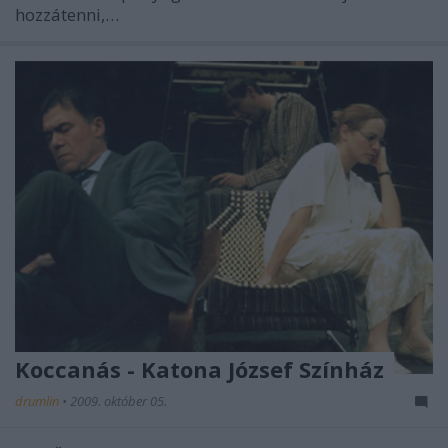
hozzátenni,…
Koccanás - Katona József Színház
drumlin
•
2009. október 05.