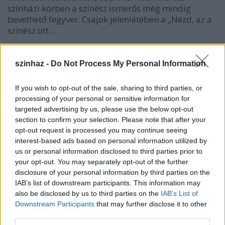
színházi körben a színész ismerős még mindig
bevethető fegyver. Csajok jelenlétében a „Nézd, az a
színész ott…
szinhaz -
Do Not Process My Personal Information
If you wish to opt-out of the sale, sharing to third parties, or
processing of your personal or sensitive information for
targeted advertising by us, please use the below opt-out
section to confirm your selection. Please note that after your
opt-out request is processed you may continue seeing
interest-based ads based on personal information utilized by
us or personal information disclosed to third parties prior to
your opt-out. You may separately opt-out of the further
disclosure of your personal information by third parties on the
IAB’s list of downstream participants. This information may
also be disclosed by us to third parties on the
IAB’s List of
Downstream Participants
that may further disclose it to other
Mi ez a hang? (Dzsesztetés) - Katona
third parties.
József Színház