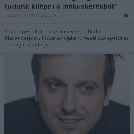
tudunk kilépni a mókuskerékből”
szinhaz szerk.
•
2018. május 21.
A budapesti Katona színművésze a Berlin,
Alexanderplatz főszereplőjeként mesél szerepéről és
önmagáról. Interjú.