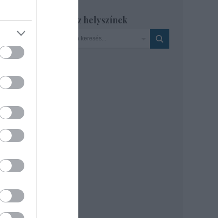
ját
Szinház helyszínek
ínház
i