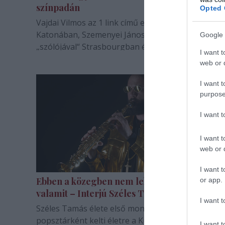
színpadán
Opted 
Vajdai Vilmos az 1 link című előadásában a budape
Katonában, Szemenyei János a Winterreise című
Google 
„szólójával“ Strasbourgban és a Trafóban „marad
I want t
magára“.
web or d
I want t
purpose
I want 
I want t
web or d
I want t
Ebben a közegben nem lehet „eljátszani”
or app.
valamit – Interjú Széles Tamással
I want t
Széles Tamás élete első monodrámájában Júdást
popsztárként kelti életre a KuglerArt Szalonban. 
I want t