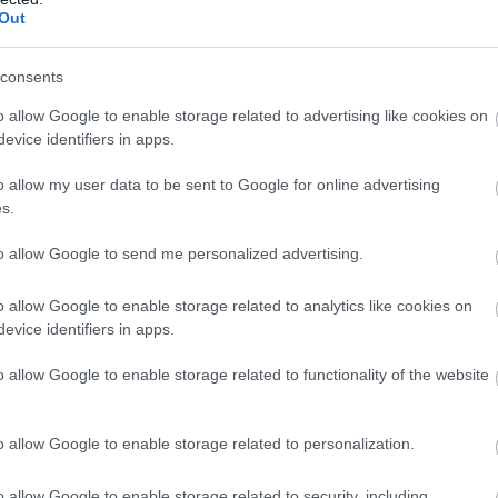
Out
Dalton Trumbo: Johnny háborúja című monodrámá
sti
Ács Tamás színművész adja elő a soproni Petőfi Sz
klubjában.
consents
o allow Google to enable storage related to advertising like cookies on
evice identifiers in apps.
o allow my user data to be sent to Google for online advertising
s.
to allow Google to send me personalized advertising.
o allow Google to enable storage related to analytics like cookies on
evice identifiers in apps.
o allow Google to enable storage related to functionality of the website
56-os hősről szól Orosz Ákos
monodrámája
o allow Google to enable storage related to personalization.
A Vígszínház fiatal színművésze Gérecz Attila költő
A nem
történetét adja elő október 23-án, a Vígszínház Ház
o allow Google to enable storage related to security, including