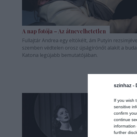
A nap fotója – Az átnevelhetetlen
Fullajtár Andrea egy eltökélt, ám Putyin rezsimjéve
szemben védtelen orosz újságírónőt alakít a buda
Katona legújabb bemutatójában.
szinhaz -
If you wish 
sensitive in
confirm you
continue se
information 
further disc