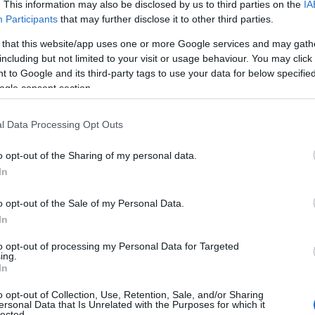
. This information may also be disclosed by us to third parties on the
IA
Participants
that may further disclose it to other third parties.
 that this website/app uses one or more Google services and may gath
Vágy a szabadság után
including but not limited to your visit or usage behaviour. You may click 
Henri Charriére: Pillangó című bestsellerré vált
 to Google and its third-party tags to use your data for below specifi
regényét láthatjuk Balla Richárd előadásában márc
ogle consent section.
10-én a MU Színházban.
ei.
l Data Processing Opt Outs
o opt-out of the Sharing of my personal data.
In
o opt-out of the Sale of my Personal Data.
In
to opt-out of processing my Personal Data for Targeted
ing.
In
o opt-out of Collection, Use, Retention, Sale, and/or Sharing
ersonal Data that Is Unrelated with the Purposes for which it
Johnny háborúja Sopronban
lected.