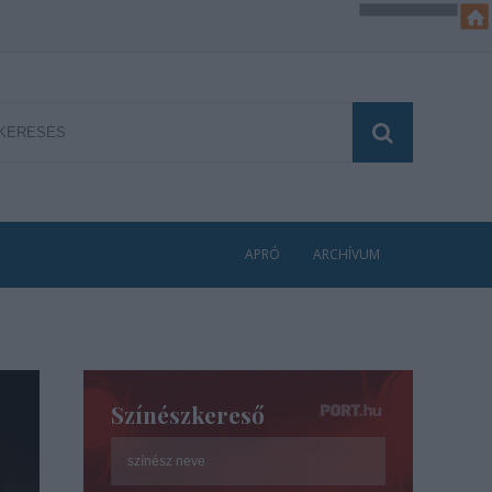
APRÓ
ARCHÍVUM
Színészkereső