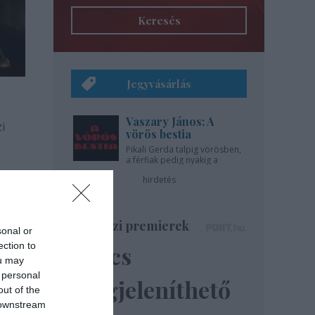
Keresés
Jegyvásárlás
Vaszary János: A
i
vörös bestia
Pikali Gerda talpig vörösben,
a férfiak pedig nyakig a
pácban - az Újszínházban!
hirdetés
Színházi premierek
sonal or
ection to
Nincs
ou may
 personal
megjeleníthető
out of the
 downstream