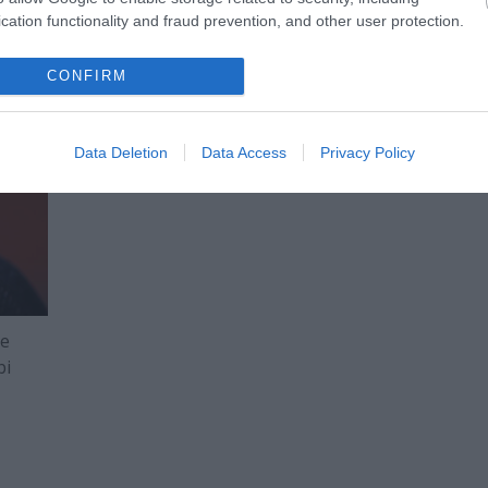
Színpadán.
cation functionality and fraud prevention, and other user protection.
CONFIRM
Data Deletion
Data Access
Privacy Policy
ke
bi