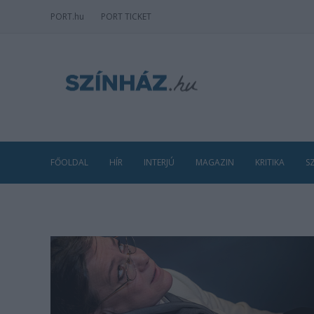
PORT
.hu
PORT TICKET
FŐOLDAL
HÍR
INTERJÚ
MAGAZIN
KRITIKA
S